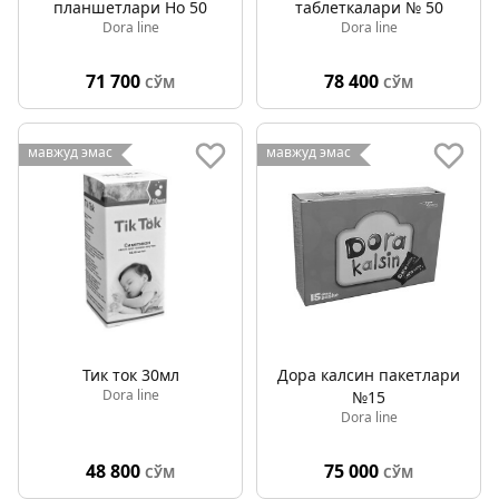
планшетлари Но 50
таблеткалари № 50
Dora line
Dora line
71 700
78 400
СЎМ
СЎМ
мавжуд эмас
мавжуд эмас
Тик ток 30мл
Дора калсин пакетлари
Dora line
№15
Dora line
48 800
75 000
СЎМ
СЎМ