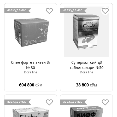
мавжуд эмас
мавжуд эмас
Спен форте пакети 3г
Суперкалтсий д3
№ 30
таблеткалари №50
Dora line
Dora line
604 800
38 800
СЎМ
СЎМ
мавжуд эмас
мавжуд эмас