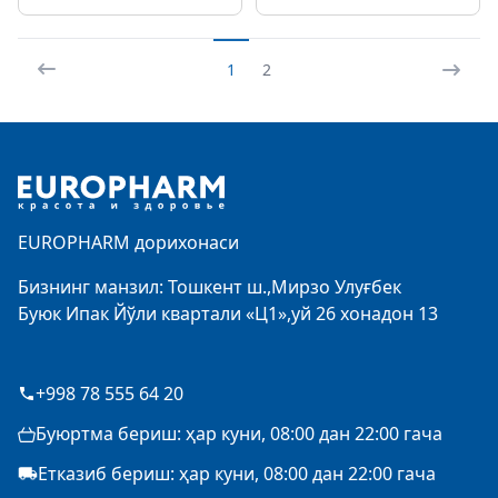
1
2
Footer
EUROPHARM дорихонаси
Бизнинг манзил: Тошкент ш.,Мирзо Улуғбек
Буюк Ипак Йўли квартали «Ц1»,уй 26 хонадон 13
+998 78 555 64 20
Буюртма бериш: ҳар куни, 08:00 дан 22:00 гача
Етказиб бериш: ҳар куни, 08:00 дан 22:00 гача