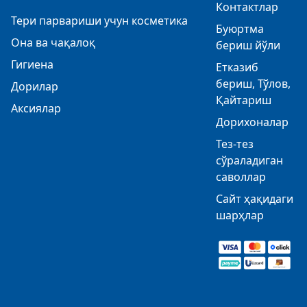
Контактлар
Тери парвариши учун косметика
Буюртма
Она ва чақалоқ
бериш йўли
Гигиена
Етказиб
бериш, Тўлов,
Дорилар
Қайтариш
Аксиялар
Дорихоналар
Тез-тез
сўраладиган
саволлар
Сайт ҳақидаги
шарҳлар