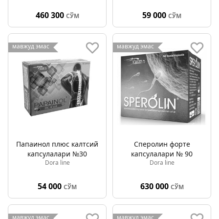
460 300
59 000
СЎМ
СЎМ
мавжуд эмас
мавжуд эмас
Папаинол плюс калтсий
Сперолин форте
капсулалари №30
капсулалари № 90
Dora line
Dora line
54 000
630 000
СЎМ
СЎМ
мавжуд эмас
мавжуд эмас