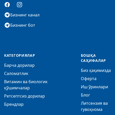
Facebook
Instagram
Бизнинг канал
Бизнинг бот
КАТЕГОРИЯЛАР
БОШҚА
САҲИФАЛАР
Барча дорилар
Биз ҳақимизда
Саломатлик
Оферта
Витамин ва биологик
Иш ўринлари
қўшимчалар
Блог
Ретсептсиз дорилар
Литсензия ва
Брендлар
гувоҳнома