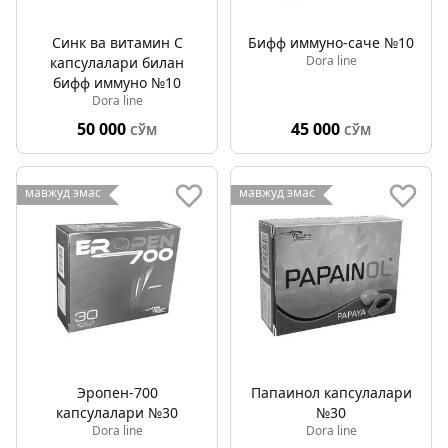
Синк ва витамин C
Бифф иммуно-саче №10
Dora line
капсулалари билан
бифф иммуно №10
Dora line
50 000
45 000
СЎМ
СЎМ
мавжуд эмас
мавжуд эмас
Эропен-700
Папаинол капсулалари
капсулалари №30
№30
Dora line
Dora line