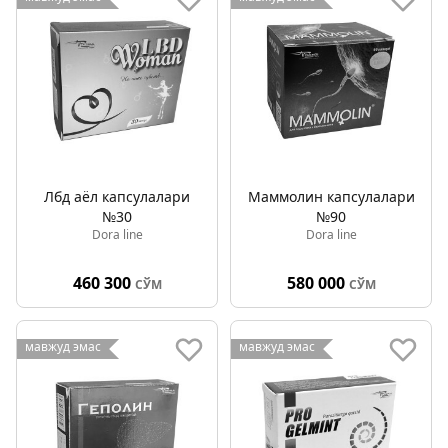
Лбд аёл капсулалари
Маммолин капсулалари
№30
№90
Dora line
Dora line
460 300
580 000
СЎМ
СЎМ
мавжуд эмас
мавжуд эмас