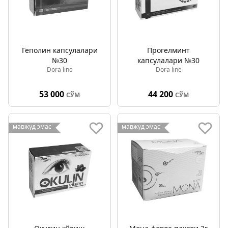
Геполин капсулалари
Прогелминт
№30
капсулалари №30
Dora line
Dora line
53 000
44 200
СЎМ
СЎМ
мавжуд эмас
мавжуд эмас