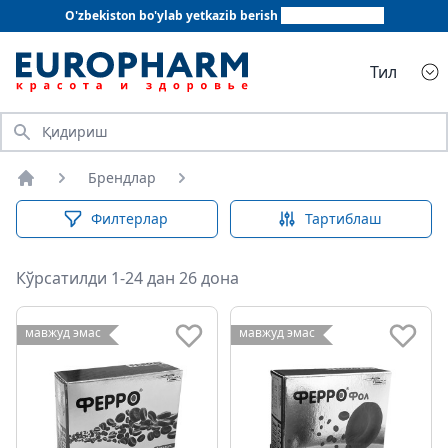
O'zbekiston bo'ylab yetkazib berish
+998 78 555 64 20
Тил
Қидириш
Брендлар
Бош саҳифа
Филтерлар
Тартиблаш
Кўрсатилди 1-24 дан 26 дона
мавжуд эмас
мавжуд эмас