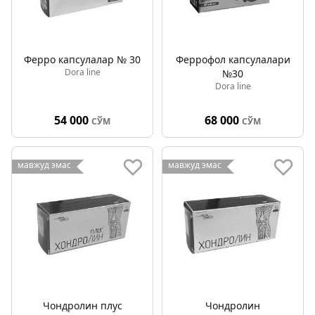
Ферро капсулалар № 30
Феррофол капсулалари
Dora line
№30
Dora line
54 000
68 000
СЎМ
СЎМ
мавжуд эмас
мавжуд эмас
Чондролин плус
Чондролин