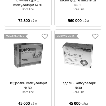
Окулин кўриш
Мона форте пакети 3г
капсулалари №30
№ 30
Dora line
Dora line
72 800
560 000
СЎМ
СЎМ
мавжуд эмас
мавжуд эмас
Нефролин капсулалари
Седолин капсулалари
№ 30
№30
Dora line
Dora line
45 000
45 000
СЎМ
СЎМ