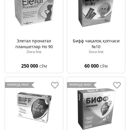
Элетал пронатал
Бифф чақалоқ қопчаси
планшетлар Но 90
№10
Dora line
Dora line
250 000
60 000
СЎМ
СЎМ
мавжуд эмас
мавжуд эмас