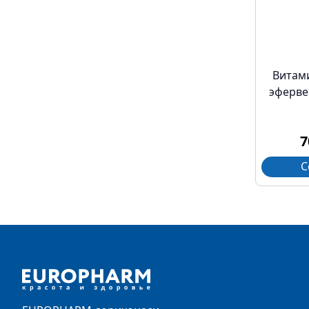
Витам
эферве
7
С
Footer