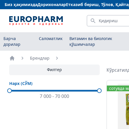
Биз ҳақимизда
Дорихоналар
Етказиб бериш, Тўлов, Қайт
Қидириш
Барча
Саломатлик
Витамин ва биологик
дорилар
қўшимчалар
Брендлар
Бош саҳифа
Филтер
Кўрсатилд
Нарх (СЎМ)
сотувда 
7 000
-
70 000