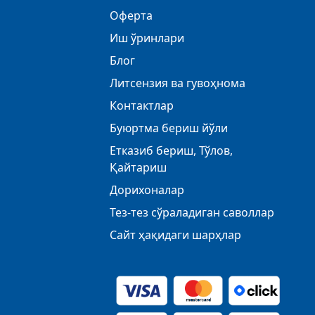
Оферта
Иш ўринлари
Блог
Литсензия ва гувоҳнома
Контактлар
Буюртма бериш йўли
Етказиб бериш, Тўлов,
Қайтариш
Дорихоналар
Тез-тез сўраладиган саволлар
Сайт ҳақидаги шарҳлар