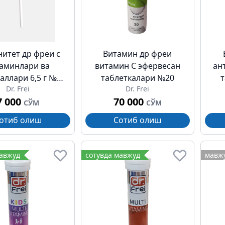
итет др фреи c
Витамин др фреи
аминлари ва
витамин C эфервесан
ан
аллари 6,5 г №1
таблеткалари №20
Dr. Frei
Dr. Frei
(қулупнай)
7 000
70 000
СЎМ
СЎМ
отиб олиш
Сотиб олиш
мавжуд
сотувда мавжуд
мавжу