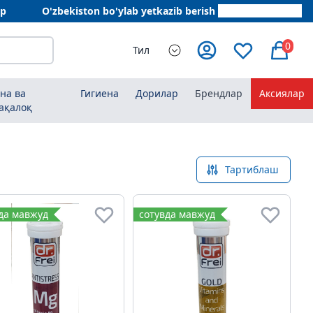
ар
O'zbekiston bo'ylab yetkazib berish
+998 78 555 64 20
0
Тил
на ва
Гигиена
Дорилар
Брендлар
Аксиялар
ақалоқ
Тартиблаш
да мавжуд
сотувда мавжуд