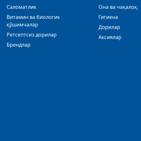
Саломатлик
Она ва чақалоқ
Витамин ва биологик
Гигиена
қўшимчалар
Дорилар
Ретсептсиз дорилар
Аксиялар
Брендлар