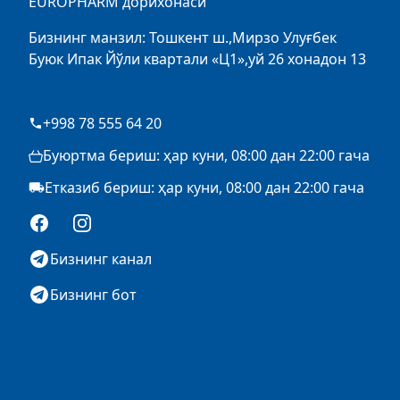
EUROPHARM дорихонаси
Бизнинг манзил: Тошкент ш.,Мирзо Улуғбек
Буюк Ипак Йўли квартали «Ц1»,уй 26 хонадон 13
+998 78 555 64 20
Буюртма бериш: ҳар куни, 08:00 дан 22:00 гача
Етказиб бериш: ҳар куни, 08:00 дан 22:00 гача
Facebook
Instagram
Бизнинг канал
Бизнинг бот