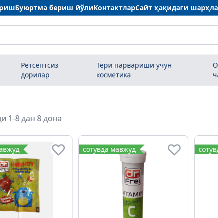
ариш
Буюртма бериш йўли
Контактлар
Сайт ҳақидаги шарҳл
Ретсептсиз
Тери парвариши учун
О
дорилар
косметика
ч
и 1-8 дан 8 дона
мавжуд
сотувда мавжуд
сотув