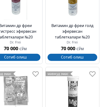
Витамин др фреи
Витамин др фреи голд
тистресс эфервесан
эфервесан
таблеткалари №20
таблеткалари №20
Dr. Frei
Dr. Frei
70 000
70 000
СЎМ
СЎМ
Сотиб олиш
Сотиб олиш
д эмас
мавжуд эмас