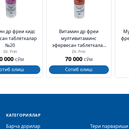
ин др фреи кидс
Витамин др фреи
Му
сан таблеткалар
мултивитаминс
фре
№20
эфервесан таблеткалар
Dr. Frei
Dr. Frei
№20
0 000
70 000
СЎМ
СЎМ
отиб олиш
Сотиб олиш
КАТЕГОРИЯЛАР
Барча дорилар
Тери парвариши 