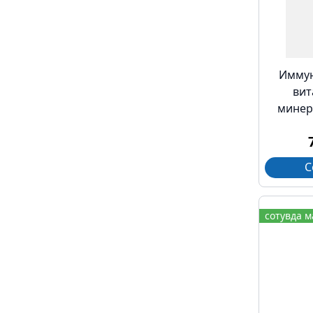
Иммун
вит
минер
С
сотувда 