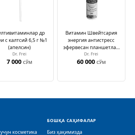
лтивитаминлар др
Витамин Швейтсария
и c калтсий 6,5 г №1
энергия антистресс
(апелсин)
эфервесан планшетлар
Dr. Frei
Dr. Frei
Но 20
7 000
60 000
СЎМ
СЎМ
БОШҚА САҲИФАЛАР
учун косметика
Биз ҳақимизда