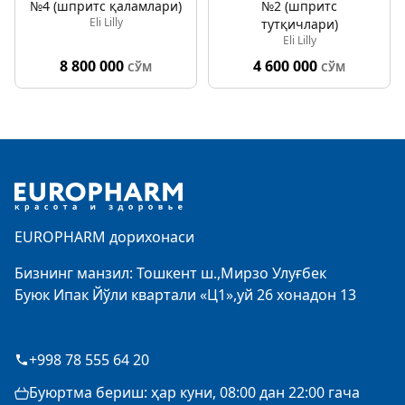
№4 (шпритс қаламлари)
№2 (шпритс
Eli Lilly
тутқичлари)
Eli Lilly
8 800 000
4 600 000
СЎМ
СЎМ
Footer
EUROPHARM дорихонаси
Бизнинг манзил: Тошкент ш.,Мирзо Улуғбек
Буюк Ипак Йўли квартали «Ц1»,уй 26 хонадон 13
+998 78 555 64 20
Буюртма бериш: ҳар куни, 08:00 дан 22:00 гача