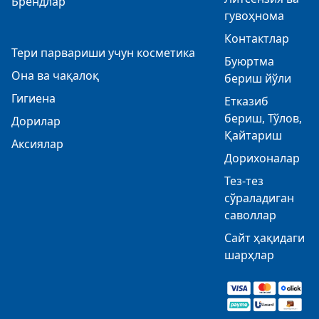
Брендлар
гувоҳнома
Контактлар
Тери парвариши учун косметика
Буюртма
Она ва чақалоқ
бериш йўли
Гигиена
Етказиб
бериш, Тўлов,
Дорилар
Қайтариш
Аксиялар
Дорихоналар
Тез-тез
сўраладиган
саволлар
Сайт ҳақидаги
шарҳлар