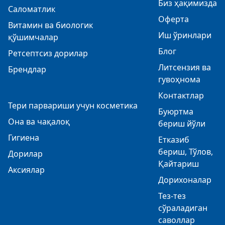
Биз ҳақимизда
Саломатлик
Оферта
Витамин ва биологик
Иш ўринлари
қўшимчалар
Блог
Ретсептсиз дорилар
Литсензия ва
Брендлар
гувоҳнома
Контактлар
Тери парвариши учун косметика
Буюртма
Она ва чақалоқ
бериш йўли
Гигиена
Етказиб
бериш, Тўлов,
Дорилар
Қайтариш
Аксиялар
Дорихоналар
Тез-тез
сўраладиган
саволлар