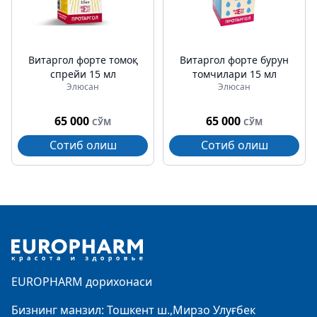
Витаргол форте томоқ
Витаргол форте бурун
спрейи 15 мл
томчилари 15 мл
Элюсан
Элюсан
65 000
65 000
СЎМ
СЎМ
Сотиб олиш
Сотиб олиш
Footer
EUROPHARM дорихонаси
Бизнинг манзил: Тошкент ш.,Мирзо Улуғбек