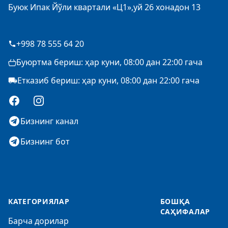
Буюк Ипак Йўли квартали «Ц1»,уй 26 хонадон 13
+998 78 555 64 20
Буюртма бериш: ҳар куни, 08:00 дан 22:00 гача
Етказиб бериш: ҳар куни, 08:00 дан 22:00 гача
Facebook
Instagram
Бизнинг канал
Бизнинг бот
КАТЕГОРИЯЛАР
БОШҚА
САҲИФАЛАР
Барча дорилар