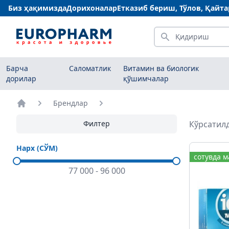
Биз ҳақимизда
Дорихоналар
Етказиб бериш, Тўлов, Қайт
Қидириш
Барча
Саломатлик
Витамин ва биологик
дорилар
қўшимчалар
Брендлар
Бош саҳифа
Филтер
Кўрсатилд
Нарх (СЎМ)
сотувда 
77 000
-
96 000