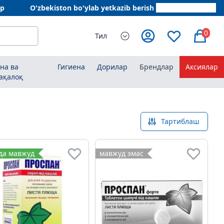
ар
O'zbekiston bo'ylab yetkazib berish
+998 78 555 64 20
0
Тил
на ва
Гигиена
Дорилар
Брендлар
Аксиялар
ақалоқ
Тартиблаш
да мавжуд
мавжуд эмас