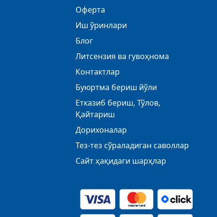
Оферта
Иш ўринлари
Блог
Литсензия ва гувоҳнома
Контактлар
Буюртма бериш йўли
Етказиб бериш, Тўлов,
Қайтариш
Дорихоналар
Тез-тез сўраладиган саволлар
Сайт ҳақидаги шарҳлар