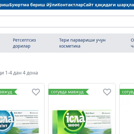
ариш
Буюртма бериш йўли
Контактлар
Сайт ҳақидаги шарҳл
Ретсептсиз
Тери парвариши учун
О
дорилар
косметика
ч
и 1-4 дан 4 дона
мавжуд
сотувда мавжуд
сотув