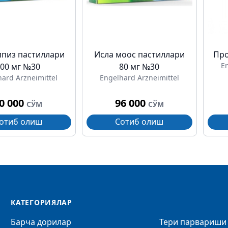
лпиз пастиллари
Исла моос пастиллари
Про
E
100 мг №30
80 мг №30
ard Arzneimittel
Engelhard Arzneimittel
0 000
96 000
СЎМ
СЎМ
отиб олиш
Сотиб олиш
КАТЕГОРИЯЛАР
Барча дорилар
Тери парвариши 