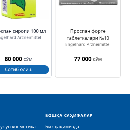
спан сиропи 100 мл
Проспан форте
ngelhard Arzneimittel
таблеткалари №10
Engelhard Arzneimittel
80 000
77 000
СЎМ
СЎМ
Сотиб олиш
БОШҚА САҲИФАЛАР
учун косметика
Биз ҳақимизда