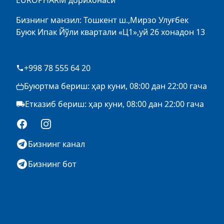
EUROPHARM дорихонаси
Бизнинг манзил: Тошкент ш.,Мирзо Улуғбек
Буюк Ипак Йўли квартали «Ц1»,уй 26 хонадон 13
+998 78 555 64 20
Буюртма бериш: ҳар куни, 08:00 дан 22:00 гача
Етказиб бериш: ҳар куни, 08:00 дан 22:00 гача
Facebook
Instagram
Бизнинг канал
Бизнинг бот