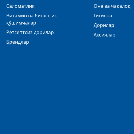
Саломатлик
Она ва чақалоқ
Витамин ва биологик
Гигиена
қўшимчалар
Дорилар
Ретсептсиз дорилар
Аксиялар
Брендлар