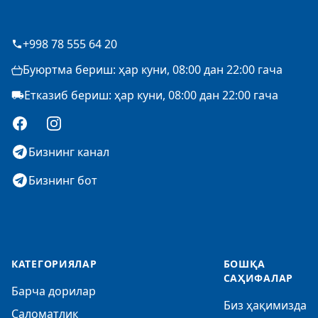
+998 78 555 64 20
Буюртма бериш: ҳар куни, 08:00 дан 22:00 гача
Етказиб бериш: ҳар куни, 08:00 дан 22:00 гача
Facebook
Instagram
Бизнинг канал
Бизнинг бот
КАТЕГОРИЯЛАР
БОШҚА
САҲИФАЛАР
Барча дорилар
Биз ҳақимизда
Саломатлик