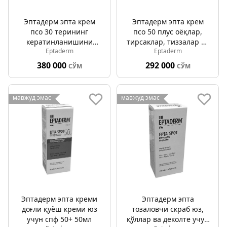
Эптадерм эпта крем
Эптадерм эпта крем
псо 30 терининг
псо 50 плус оёқлар,
кератинланишини
тирсаклар, тиззалар ва
Eptaderm
Eptaderm
камайтирадиган 100мл
тирноқлар учун 50мл
380 000
292 000
СЎМ
СЎМ
мавжуд эмас
мавжуд эмас
Эптадерм эпта креми
Эптадерм эпта
доғли қуёш креми юз
тозаловчи скраб юз,
учун спф 50+ 50мл
қўллар ва деколте учун