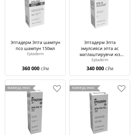
Эптадерм Эпта шампун
Эптадерм Эпта
псо шампун 150мл
эмулсияси эпта аc
Eptaderm
матлаштирувчи юз
Eptaderm
учун 50мл
360 000
340 000
СЎМ
СЎМ
мавжуд эмас
мавжуд эмас