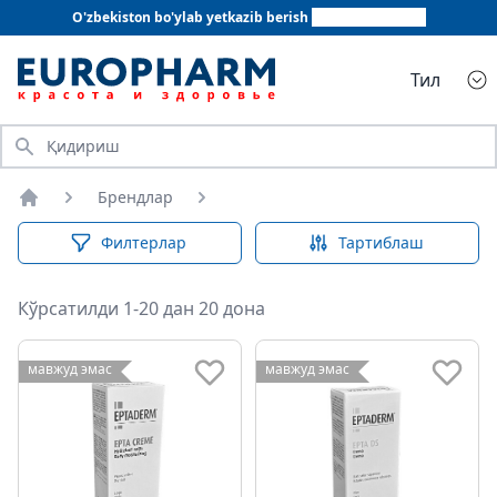
O'zbekiston bo'ylab yetkazib berish
+998 78 555 64 20
Тил
Қидириш
Брендлар
Бош саҳифа
Филтерлар
Тартиблаш
Кўрсатилди 1-20 дан 20 дона
мавжуд эмас
мавжуд эмас