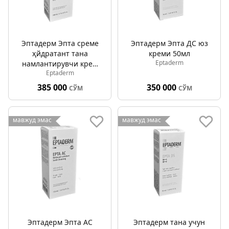
Эптадерм Эпта cреме
Эптадерм Эпта ДС юз
ҳйдратант тана
креми 50мл
Eptaderm
намлантирувчи крем
Eptaderm
200мл
385 000
350 000
СЎМ
СЎМ
мавжуд эмас
мавжуд эмас
Эптадерм Эпта АC
Эптадерм тана учун