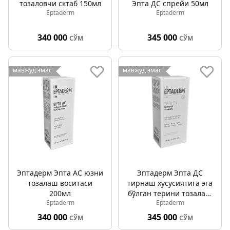
тозаловчи сктаб 150мл
Эпта ДС спрейи 50мл
Eptaderm
Eptaderm
340 000
345 000
СЎМ
СЎМ
мавжуд эмас
мавжуд эмас
Эптадерм Эпта АC юзни
Эптадерм Эпта ДС
тозалаш воситаси
тирнаш хусусиятига эга
200мл
бўлган терини тозалаш
Eptaderm
Eptaderm
воситаси 150мл
340 000
345 000
СЎМ
СЎМ