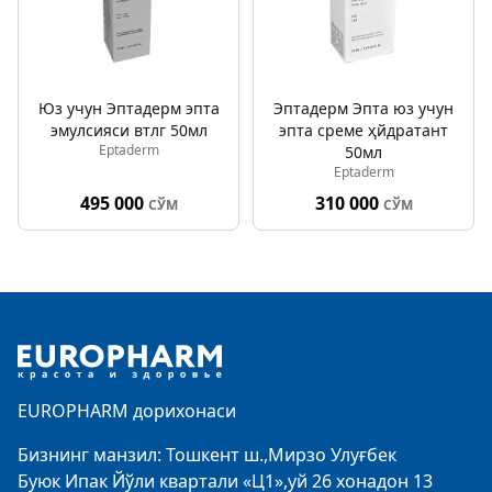
Юз учун Эптадерм эпта
Эптадерм Эпта юз учун
эмулсияси втлг 50мл
эпта cреме ҳйдратант
Eptaderm
50мл
Eptaderm
495 000
310 000
СЎМ
СЎМ
Footer
EUROPHARM дорихонаси
Бизнинг манзил: Тошкент ш.,Мирзо Улуғбек
Буюк Ипак Йўли квартали «Ц1»,уй 26 хонадон 13