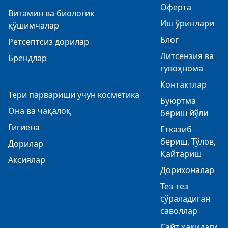
Оферта
Витамин ва биологик
Иш ўринлари
қўшимчалар
Блог
Ретсептсиз дорилар
Литсензия ва
Брендлар
гувоҳнома
Контактлар
Тери парвариши учун косметика
Буюртма
Она ва чақалоқ
бериш йўли
Гигиена
Етказиб
бериш, Тўлов,
Дорилар
Қайтариш
Аксиялар
Дорихоналар
Тез-тез
сўраладиган
саволлар
Сайт ҳақидаги