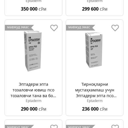
Eptaderm
Eptaderm
доғларни тозалаш
150мл
350 000
299 600
СЎМ
СЎМ
мавжуд эмас
мавжуд эмас
Эптадерм эпта
Тирноқларни
тозаловчи ювиш псо
мустаҳкамлаш учун
тозаловчи тана ва бош
Эптадерм эпта псо
Eptaderm
Eptaderm
териси 200мл
тирноқлари 12мл
290 000
236 000
СЎМ
СЎМ
мавжуд эмас
мавжуд эмас