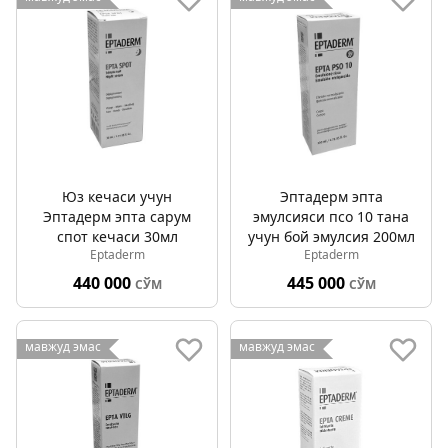
Юз кечаси учун
Эптадерм эпта
Эптадерм эпта сарум
эмулсияси псо 10 тана
спот кечаси 30мл
учун бой эмулсия 200мл
Eptaderm
Eptaderm
440 000
445 000
СЎМ
СЎМ
мавжуд эмас
мавжуд эмас