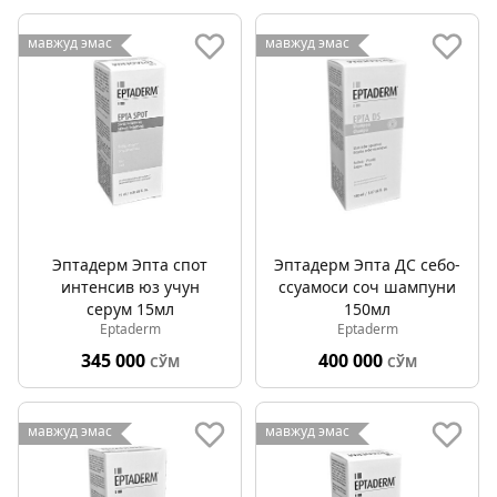
мавжуд эмас
мавжуд эмас
Эптадерм Эпта спот
Эптадерм Эпта ДС себо-
интенсив юз учун
сcуамоси соч шампуни
серум 15мл
150мл
Eptaderm
Eptaderm
345 000
400 000
СЎМ
СЎМ
мавжуд эмас
мавжуд эмас