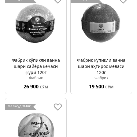
Фабрик кўпикли ванна
Фабрик кўпикли ванна
шари сайёра кечаси
шари эҳтирос меваси
фурй 120г
120г
Фабрик
Фабрик
26 900
19 500
СЎМ
СЎМ
мавжуд эмас