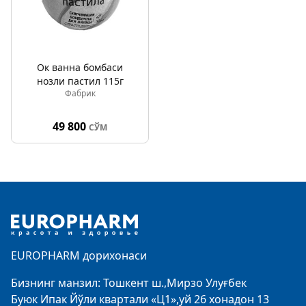
Ок ванна бомбаси
нозли пастил 115г
Фабрик
49 800
СЎМ
Footer
EUROPHARM дорихонаси
Бизнинг манзил: Тошкент ш.,Мирзо Улуғбек
Буюк Ипак Йўли квартали «Ц1»,уй 26 хонадон 13