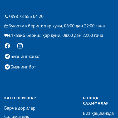
+998 78 555 64 20
Буюртма бериш: ҳар куни, 08:00 дан 22:00 гача
Етказиб бериш: ҳар куни, 08:00 дан 22:00 гача
Facebook
Instagram
Бизнинг канал
Бизнинг бот
КАТЕГОРИЯЛАР
БОШҚА
САҲИФАЛАР
Барча дорилар
Биз ҳақимизда
Саломатлик