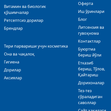
Оферта
Витамин ва биологик
Иш ўринлари
қўшимчалар
Блог
Ретсептсиз дорилар
Литсензия ва
Брендлар
гувоҳнома
Контактлар
Тери парвариши учун косметика
Буюртма
Она ва чақалоқ
бериш йўли
Гигиена
Етказиб
бериш, Тўлов,
Дорилар
Қайтариш
Аксиялар
Дорихоналар
Тез-тез
сўраладиган
саволлар
Сайт ҳақидаги