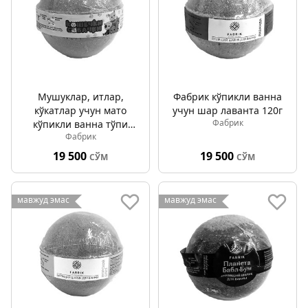
Мушуклар, итлар,
Фабрик кўпикли ванна
кўкатлар учун мато
учун шар лаванта 120г
Фабрик
кўпикли ванна тўпи
Фабрик
120г
19 500
19 500
СЎМ
СЎМ
мавжуд эмас
мавжуд эмас