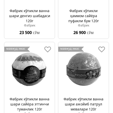
Фабрик кўпикли ванна
Фабрик кўпикли
шари денгиз шабадаси
ҳаммом сайёра
120г
пуфакли бум 120г
Фабрик
Фабрик
23 500
26 900
СЎМ
СЎМ
мавжуд эмас
мавжуд эмас
Фабрик кўпикли ванна
Фабрик кўпикли ванна
шари сайёра эттинчи
шари ажойиб патрул
туманлик 120г
мевалари 120г