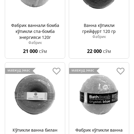
Фабрик ваннали бомба
Ванна кўпикли
кўпикли спа-бомба
грейфурт 120 гр
Фабрик
энергияси 120г
Фабрик
21 000
22 000
СЎМ
СЎМ
мавжуд эмас
мавжуд эмас
Кўпикли ванна билан
Фабрик кўпикли ванна