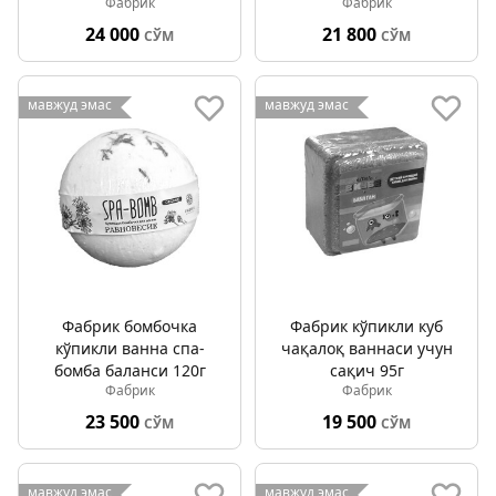
Фабрик
Фабрик
24 000
21 800
СЎМ
СЎМ
мавжуд эмас
мавжуд эмас
Фабрик бомбочка
Фабрик кўпикли куб
кўпикли ванна спа-
чақалоқ ваннаси учун
бомба баланси 120г
сақич 95г
Фабрик
Фабрик
23 500
19 500
СЎМ
СЎМ
мавжуд эмас
мавжуд эмас