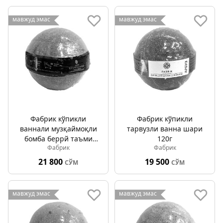
мавжуд эмас
мавжуд эмас
Фабрик кўпикли
Фабрик кўпикли
ваннали музқаймоқли
тарвузли ванна шари
бомба беррй таъми
120г
Фабрик
Фабрик
билан 120г
21 800
19 500
СЎМ
СЎМ
мавжуд эмас
мавжуд эмас