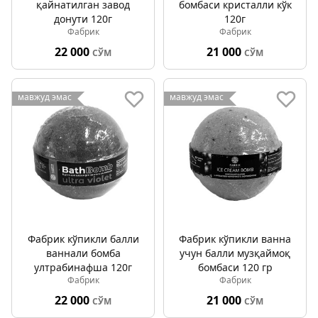
қайнатилган завод
бомбаси кристалли кўк
донути 120г
120г
Фабрик
Фабрик
22 000
21 000
СЎМ
СЎМ
мавжуд эмас
мавжуд эмас
Фабрик кўпикли балли
Фабрик кўпикли ванна
ваннали бомба
учун балли музқаймоқ
ултрабинафша 120г
бомбаси 120 гр
Фабрик
Фабрик
22 000
21 000
СЎМ
СЎМ