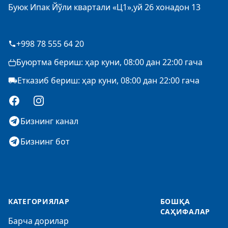
Буюк Ипак Йўли квартали «Ц1»,уй 26 хонадон 13
+998 78 555 64 20
Буюртма бериш: ҳар куни, 08:00 дан 22:00 гача
Етказиб бериш: ҳар куни, 08:00 дан 22:00 гача
Facebook
Instagram
Бизнинг канал
Бизнинг бот
КАТЕГОРИЯЛАР
БОШҚА
САҲИФАЛАР
Барча дорилар