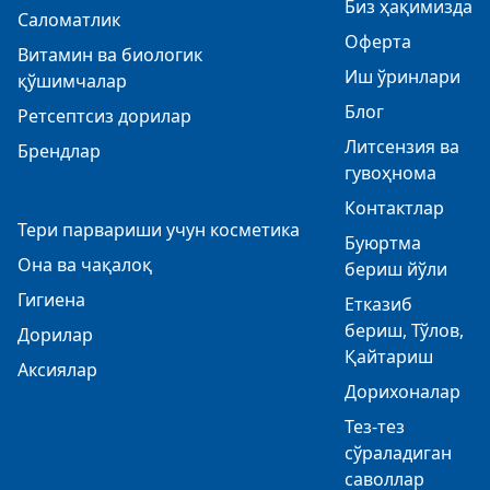
Биз ҳақимизда
Саломатлик
Оферта
Витамин ва биологик
Иш ўринлари
қўшимчалар
Блог
Ретсептсиз дорилар
Литсензия ва
Брендлар
гувоҳнома
Контактлар
Тери парвариши учун косметика
Буюртма
Она ва чақалоқ
бериш йўли
Гигиена
Етказиб
бериш, Тўлов,
Дорилар
Қайтариш
Аксиялар
Дорихоналар
Тез-тез
сўраладиган
саволлар