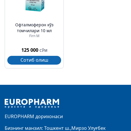
Офталмоферон кўз
томчилари 10 мл
Firn M
125 000
СЎМ
Сотиб олиш
Footer
EUROPHARM дорихонаси
Бизнинг манзил: Тошкент ш.,Мирзо Улуғбек