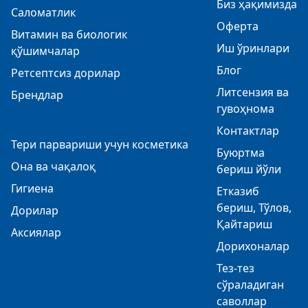
Биз ҳақимизда
Саломатлик
Оферта
Витамин ва биологик
Иш ўринлари
қўшимчалар
Блог
Ретсептсиз дорилар
Литсензия ва
Брендлар
гувоҳнома
Контактлар
Тери парвариши учун косметика
Буюртма
Она ва чақалоқ
бериш йўли
Гигиена
Етказиб
бериш, Тўлов,
Дорилар
Қайтариш
Аксиялар
Дорихоналар
Тез-тез
сўраладиган
саволлар