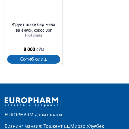
Фруит шаке бар мева
ва ёнғоқ кокос 30г
Fruit shake
8 000
СЎМ
Сотиб олиш
Footer
EUROPHARM дорихонаси
Бизнинг манзил: Тошкент ш.,Мирзо Улуғбек