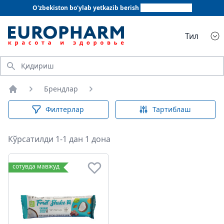
O'zbekiston bo'ylab yetkazib berish
+998 78 555 64 20
Тил
Қидириш
Брендлар
Бош саҳифа
Филтерлар
Тартиблаш
Кўрсатилди 1-1 дан 1 дона
сотувда мавжуд