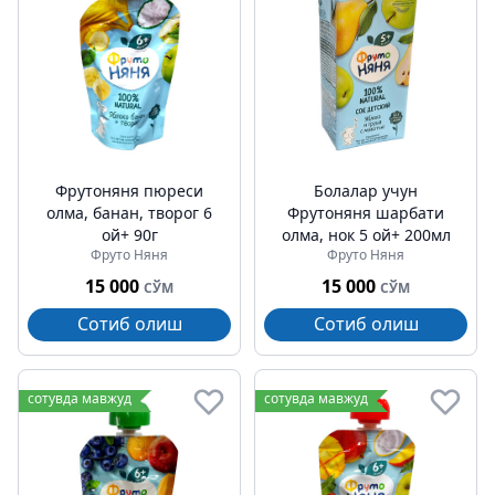
Фрутоняня пюреси
Болалар учун
олма, банан, творог 6
Фрутоняня шарбати
ой+ 90г
олма, нок 5 ой+ 200мл
Фруто Няня
Фруто Няня
15 000
15 000
СЎМ
СЎМ
Сотиб олиш
Сотиб олиш
сотувда мавжуд
сотувда мавжуд