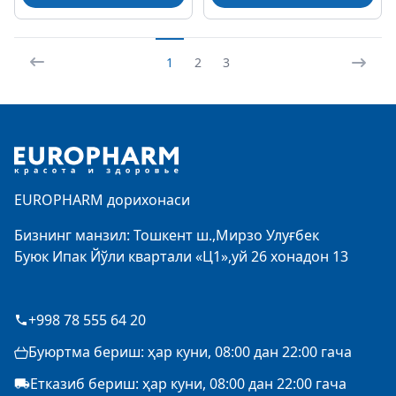
1
2
3
Footer
EUROPHARM дорихонаси
Бизнинг манзил: Тошкент ш.,Мирзо Улуғбек
Буюк Ипак Йўли квартали «Ц1»,уй 26 хонадон 13
+998 78 555 64 20
Буюртма бериш: ҳар куни, 08:00 дан 22:00 гача
Етказиб бериш: ҳар куни, 08:00 дан 22:00 гача