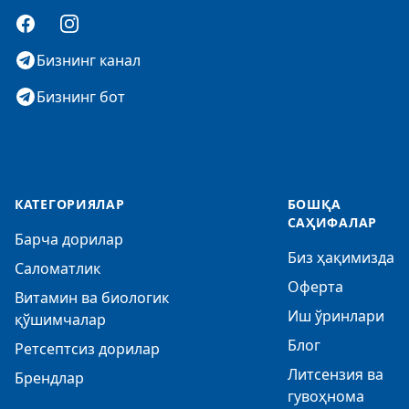
Facebook
Instagram
Бизнинг канал
Бизнинг бот
КАТЕГОРИЯЛАР
БОШҚА
САҲИФАЛАР
Барча дорилар
Биз ҳақимизда
Саломатлик
Оферта
Витамин ва биологик
Иш ўринлари
қўшимчалар
Блог
Ретсептсиз дорилар
Литсензия ва
Брендлар
гувоҳнома