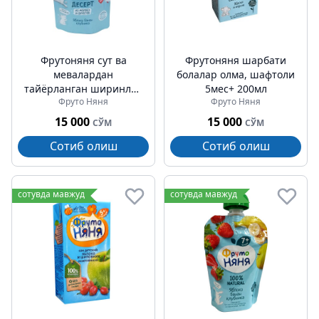
Фрутоняня сут ва
Фрутоняня шарбати
мевалардан
болалар олма, шафтоли
тайёрланган ширинлик
5мес+ 200мл
Фруто Няня
Фруто Няня
олма, банан, қулупнай
12мес+ 90г
15 000
15 000
СЎМ
СЎМ
Сотиб олиш
Сотиб олиш
сотувда мавжуд
сотувда мавжуд