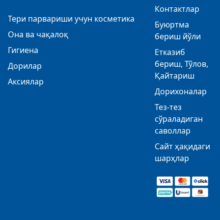
Контактлар
Тери парвариши учун косметика
Буюртма
Она ва чақалоқ
бериш йўли
Гигиена
Етказиб
бериш, Тўлов,
Дорилар
Қайтариш
Аксиялар
Дорихоналар
Тез-тез
сўраладиган
саволлар
Сайт ҳақидаги
шарҳлар