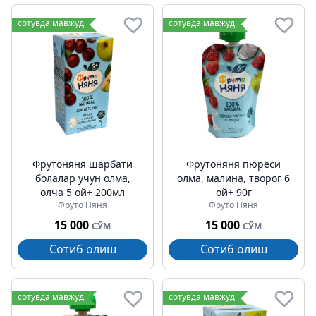
сотувда мавжуд
сотувда мавжуд
Фрутоняня шарбати
Фрутоняня пюреси
болалар учун олма,
олма, малина, творог 6
олча 5 ой+ 200мл
ой+ 90г
Фруто Няня
Фруто Няня
15 000
15 000
СЎМ
СЎМ
Сотиб олиш
Сотиб олиш
сотувда мавжуд
сотувда мавжуд