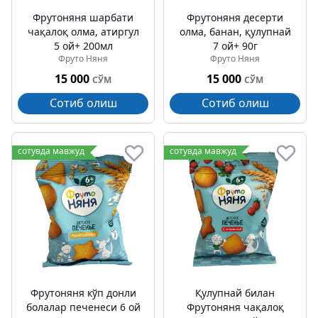
Фрутоняня шарбати
Фрутоняня десерти
чақалоқ олма, атиргул
олма, банан, қулупнай
5 ой+ 200мл
7 ой+ 90г
Фруто Няня
Фруто Няня
15 000
15 000
СЎМ
СЎМ
Сотиб олиш
Сотиб олиш
сотувда мавжуд
сотувда мавжуд
Фрутоняня кўп донли
Қулупнай билан
болалар печенеси 6 ой
Фрутоняня чақалоқ