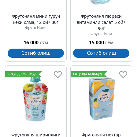
Фрутоняня мини гуруч
Фрутоняня пюреси
кеки олма, 12 ой+ 30г
витаминли салат 5 ой+
Фруто Няня
90г
Фруто Няня
16 000
15 000
СЎМ
СЎМ
Сотиб олиш
Сотиб олиш
сотувда мавжуд
сотувда мавжуд
Фрутоняня ширинлиги
Фрутоняня нектар