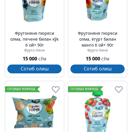
Фрутоняня пюреси
Фрутоняня пюреси
олма, печене билан кўк
олма, ёгурт билан
6 ой+ 90г
манго 6 ой+ 90г
Фруто Няня
Фруто Няня
15 000
15 000
СЎМ
СЎМ
Сотиб олиш
Сотиб олиш
сотувда мавжуд
сотувда мавжуд