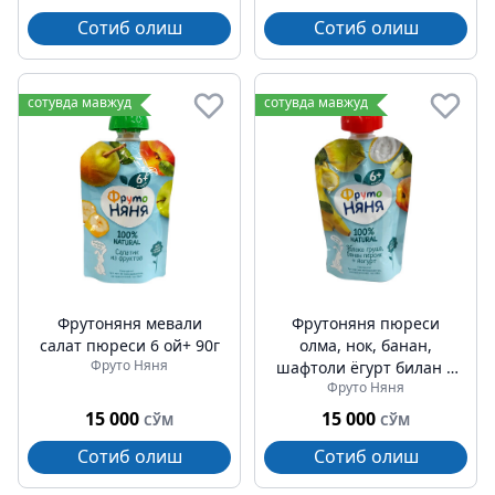
Сотиб олиш
Сотиб олиш
сотувда мавжуд
сотувда мавжуд
Фрутоняня мевали
Фрутоняня пюреси
салат пюреси 6 ой+ 90г
олма, нок, банан,
Фруто Няня
шафтоли ёгурт билан 6
Фруто Няня
ой+ 90г
15 000
15 000
СЎМ
СЎМ
Сотиб олиш
Сотиб олиш