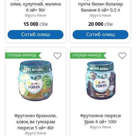
олма, қулупнай, малина
пулпа билан болалар
6 ой+ 90г
банани 6 ой+ 0,5 л
Фруто Няня
Фруто Няня
15 000
20 000
СЎМ
СЎМ
Сотиб олиш
Сотиб олиш
сотувда мавжуд
сотувда мавжуд
Фрутонян брокколи,
Фрутоняня пюреси
қовоқ ва гулкарам
ўрик 4 ой+ 100г
Фруто Няня
пюреси 5 ой+ 80г
Фруто Няня