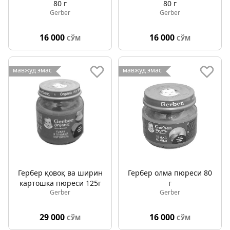
80 г
80 г
Gerber
Gerber
16 000
16 000
СЎМ
СЎМ
мавжуд эмас
мавжуд эмас
Гербер қовоқ ва ширин
Гербер олма пюреси 80
картошка пюреси 125г
г
Gerber
Gerber
29 000
16 000
СЎМ
СЎМ