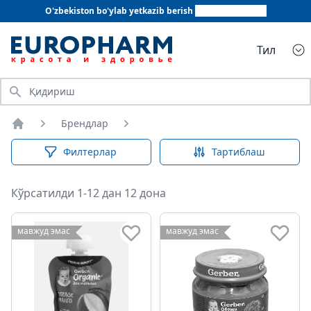
O'zbekiston bo'ylab yetkazib berish
+998 78 555 64 20
Тил
Қидириш
Брендлар
Бош саҳифа
Филтерлар
Тартиблаш
Кўрсатилди 1-12 дан 12 дона
мавжуд эмас
мавжуд эмас