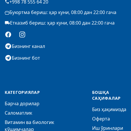
+998 78 555 64 20
Буюртма бериш: ҳар куни, 08:00 дан 22:00 гача
Етказиб бериш: ҳар куни, 08:00 дан 22:00 гача
Facebook
Instagram
Бизнинг канал
Бизнинг бот
КАТЕГОРИЯЛАР
БОШҚА
САҲИФАЛАР
Барча дорилар
Биз ҳақимизда
Саломатлик
Оферта
Витамин ва биологик
Иш ўринлари
қўшимчалар