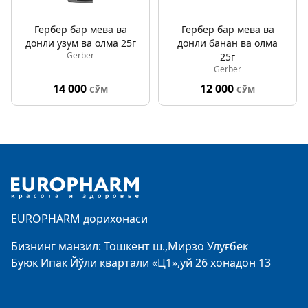
Гербер бар мева ва
Гербер бар мева ва
донли узум ва олма 25г
донли банан ва олма
Gerber
25г
Gerber
14 000
12 000
СЎМ
СЎМ
Footer
EUROPHARM дорихонаси
Бизнинг манзил: Тошкент ш.,Мирзо Улуғбек
Буюк Ипак Йўли квартали «Ц1»,уй 26 хонадон 13