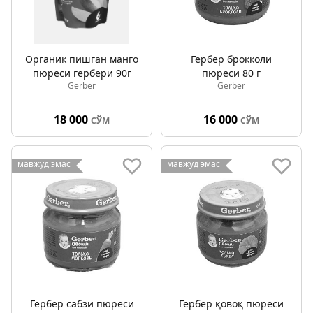
Органик пишган манго
Гербер брокколи
пюреси гербери 90г
пюреси 80 г
Gerber
Gerber
18 000
16 000
СЎМ
СЎМ
мавжуд эмас
мавжуд эмас
Гербер сабзи пюреси
Гербер қовоқ пюреси