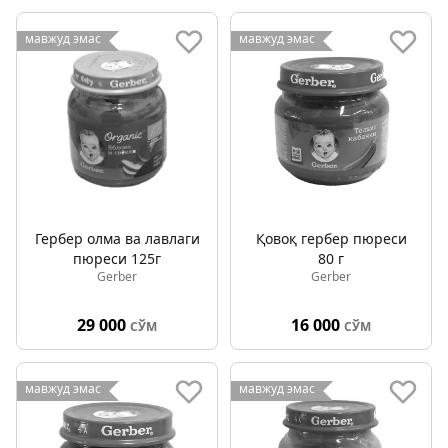
мавжуд эмас
мавжуд эмас
Гербер олма ва лавлаги
Қовоқ гербер пюреси
пюреси 125г
80 г
Gerber
Gerber
29 000
16 000
СЎМ
СЎМ
мавжуд эмас
мавжуд эмас