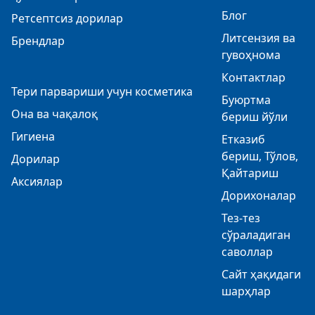
Блог
Ретсептсиз дорилар
Литсензия ва
Брендлар
гувоҳнома
Контактлар
Тери парвариши учун косметика
Буюртма
Она ва чақалоқ
бериш йўли
Гигиена
Етказиб
бериш, Тўлов,
Дорилар
Қайтариш
Аксиялар
Дорихоналар
Тез-тез
сўраладиган
саволлар
Сайт ҳақидаги
шарҳлар