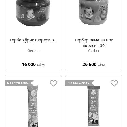
Гербер ўрик пюреси 80
Гербер олма ва нок
г
пюреси 130г
Gerber
Gerber
16 000
26 600
СЎМ
СЎМ
мавжуд эмас
мавжуд эмас