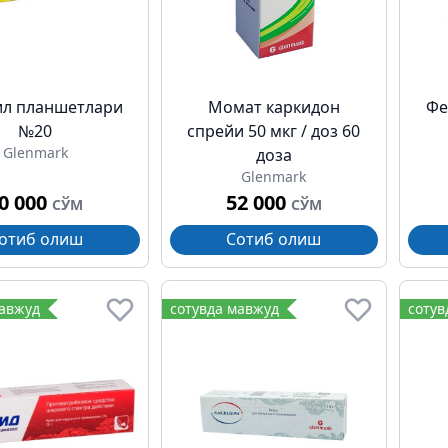
ил планшетлари
Момат каркидон
Фе
№20
спрейи 50 мкг / доз 60
Glenmark
доза
Glenmark
0 000
52 000
СЎМ
СЎМ
отиб олиш
Сотиб олиш
мавжуд
сотувда мавжуд
сотув