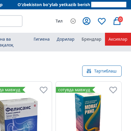
ар
O'zbekiston bo'ylab yetkazib berish
+998 78 555 64 20
0
Тил
на ва
Гигиена
Дорилар
Брендлар
Аксиялар
ақалоқ
Тартиблаш
да мавжуд
сотувда мавжуд