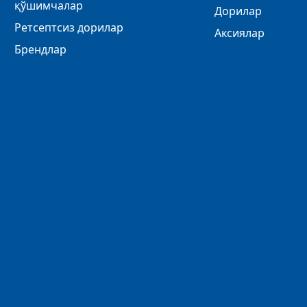
қўшимчалар
Дорилар
Ретсептсиз дорилар
Аксиялар
Брендлар