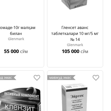
омаде-10г малҳам
Гленcет аванс
билан
таблеткалари 10 мг/5 мг
Glenmark
№ 14
Glenmark
55 000
105 000
СЎМ
СЎМ
д эмас
мавжуд эмас