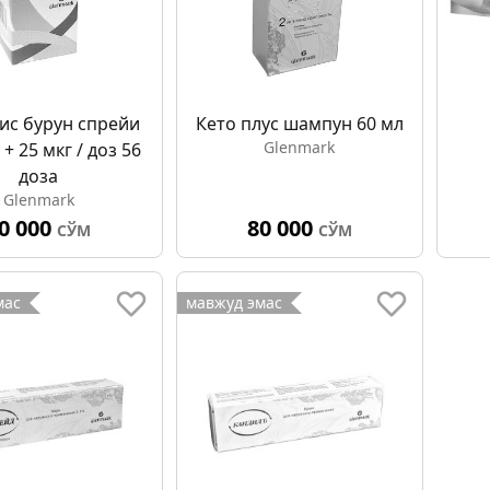
ис бурун спрейи
Кето плус шампун 60 мл
Glenmark
 + 25 мкг / доз 56
доза
Glenmark
0 000
80 000
СЎМ
СЎМ
мас
мавжуд эмас