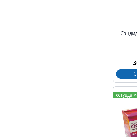
Cандид
3
С
сотувда 