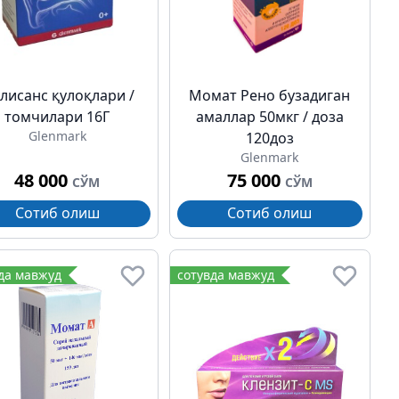
лисанс қулоқлари /
Момат Рено бузадиган
томчилари 16Г
амаллар 50мкг / доза
Glenmark
120доз
Glenmark
48 000
75 000
СЎМ
СЎМ
Сотиб олиш
Сотиб олиш
да мавжуд
сотувда мавжуд