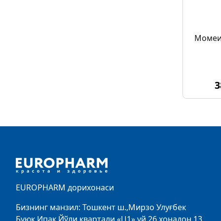
Момеи
3
Footer
EUROPHARM дорихонаси
Бизнинг манзил: Тошкент ш.,Мирзо Улуғбек
Буюк Ипак Йўли квартали «Ц1»,уй 26 хонадон 13