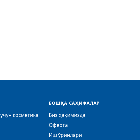
БОШҚА САҲИФАЛАР
учун косметика
Биз ҳақимизда
Оферта
Иш ўринлари