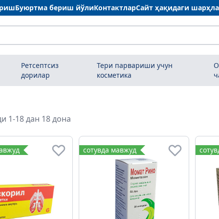
ариш
Буюртма бериш йўли
Контактлар
Сайт ҳақидаги шарҳл
Ретсептсиз
Тери парвариши учун
О
дорилар
косметика
ч
и 1-18 дан 18 дона
мавжуд
сотувда мавжуд
сотув