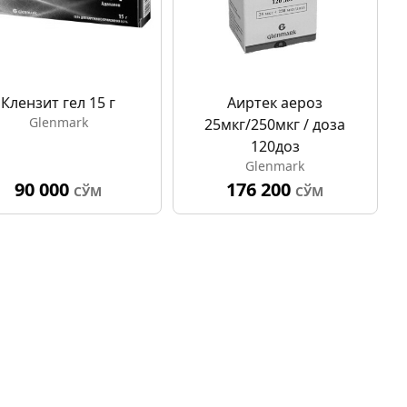
Клензит гел 15 г
Аиртек аероз
Glenmark
25мкг/250мкг / доза
120доз
Glenmark
90 000
176 200
СЎМ
СЎМ