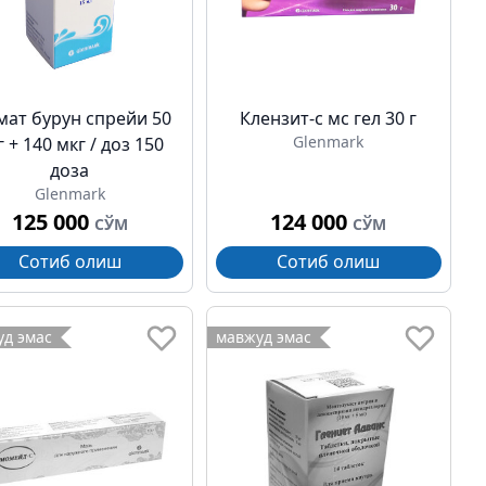
ат бурун спрейи 50
Клензит-с мс гел 30 г
Glenmark
 + 140 мкг / доз 150
доза
Glenmark
125 000
124 000
СЎМ
СЎМ
Сотиб олиш
Сотиб олиш
д эмас
мавжуд эмас