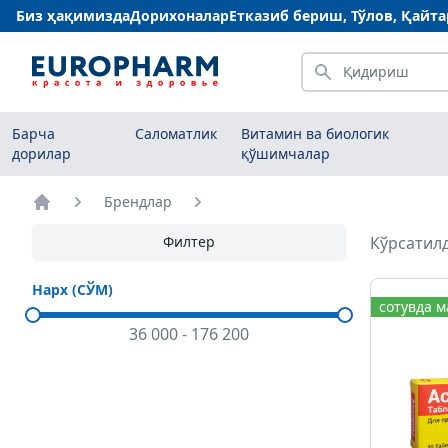
Биз ҳақимизда
Дорихоналар
Етказиб бериш, Тўлов, Қайт
Қидириш
Барча
Саломатлик
Витамин ва биологик
дорилар
қўшимчалар
Брендлар
Бош саҳифа
Филтер
Кўрсатилд
Нарх (СЎМ)
сотувда 
36 000
-
176 200