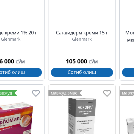
е креми 1% 20 г
Cандидерм креми 15 г
Мом
Glenmark
Glenmark
мкг
6 000
105 000
СЎМ
СЎМ
отиб олиш
Сотиб олиш
мавжуд
мавжуд эмас
мавжу