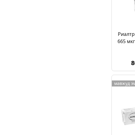
Риалтр
665 мкг
8
мавжуд э