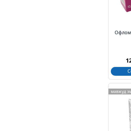
Офломи
1
С
мавжуд э