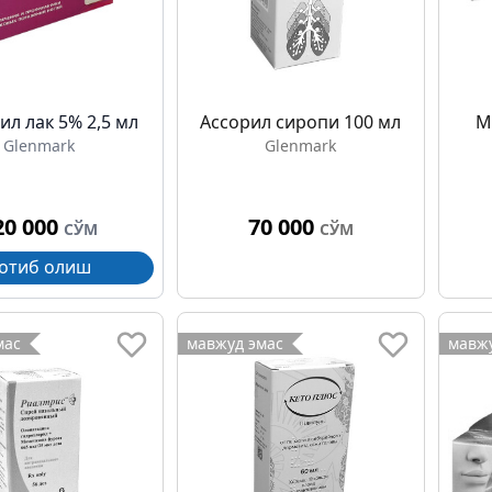
л лак 5% 2,5 мл
Асcорил сиропи 100 мл
М
Glenmark
Glenmark
20 000
70 000
СЎМ
СЎМ
отиб олиш
мас
мавжуд эмас
мавжу