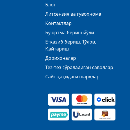
Блог
Литсензия ва гувоҳнома
Контактлар
Буюртма бериш йўли
Етказиб бериш, Тўлов,
Қайтариш
Дорихоналар
Тез-тез сўраладиган саволлар
Сайт ҳақидаги шарҳлар