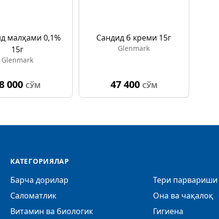
д малҳами 0,1%
Cандид б креми 15г
Glenmark
15г
Glenmark
8 000
47 400
СЎМ
СЎМ
КАТЕГОРИЯЛАР
Барча дорилар
Тери парвариши 
Саломатлик
Она ва чақалоқ
Витамин ва биологик
Гигиена