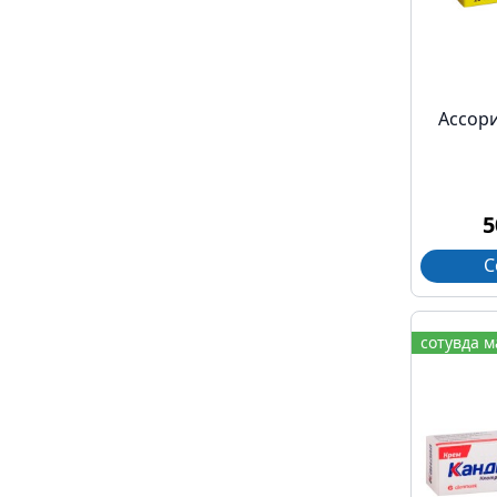
Асcор
5
С
сотувда 