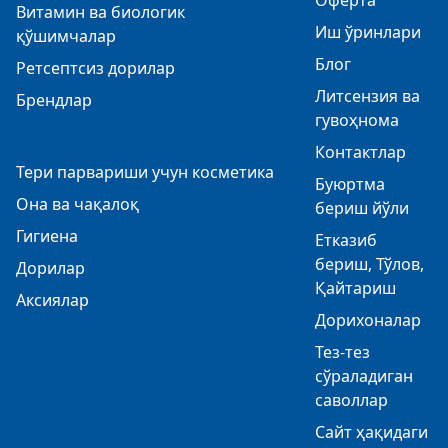
Оферта
Витамин ва биологик
Иш ўринлари
қўшимчалар
Блог
Ретсептсиз дорилар
Литсензия ва
Брендлар
гувоҳнома
Контактлар
Тери парвариши учун косметика
Буюртма
Она ва чақалоқ
бериш йўли
Гигиена
Етказиб
бериш, Тўлов,
Дорилар
Қайтариш
Аксиялар
Дорихоналар
Тез-тез
сўраладиган
саволлар
Сайт ҳақидаги