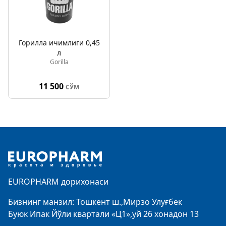
Горилла ичимлиги 0,45
л
Gorilla
11 500
СЎМ
Footer
EUROPHARM дорихонаси
Бизнинг манзил: Тошкент ш.,Мирзо Улуғбек
Буюк Ипак Йўли квартали «Ц1»,уй 26 хонадон 13