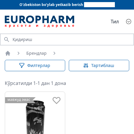
O'zbekiston bo'ylab yetkazib berish
+998 78 555 64 20
Тил
Қидириш
Брендлар
Бош саҳифа
Филтерлар
Тартиблаш
Кўрсатилди 1-1 дан 1 дона
мавжуд эмас