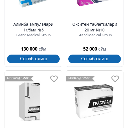
Алмиба ампулалари
Окситен таблеткалари
1г/5мл №5
20 мг №10
Grand Medical Group
Grand Medical Group
130 000
52 000
СЎМ
СЎМ
Сотиб олиш
Сотиб олиш
мавжуд эмас
мавжуд эмас