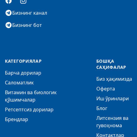
Facebook
Instagram
Бизнинг канал
Бизнинг бот
КАТЕГОРИЯЛАР
БОШҚА
САҲИФАЛАР
Барча дорилар
Биз ҳақимизда
Саломатлик
Оферта
Витамин ва биологик
Иш ўринлари
қўшимчалар
Блог
Ретсептсиз дорилар
Литсензия ва
Брендлар
гувоҳнома
Контактлар