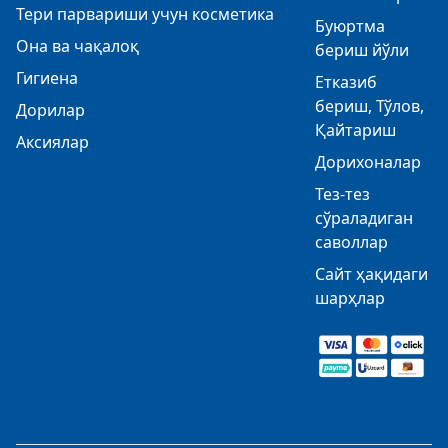
Тери парвариши учун косметика
Буюртма
Она ва чақалоқ
бериш йўли
Гигиена
Етказиб
бериш, Тўлов,
Дорилар
Қайтариш
Аксиялар
Дорихоналар
Тез-тез
сўраладиган
саволлар
Сайт ҳақидаги
шарҳлар