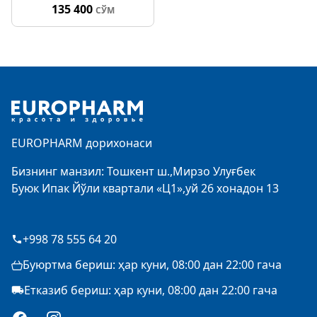
135 400
СЎМ
Footer
EUROPHARM дорихонаси
Бизнинг манзил: Тошкент ш.,Мирзо Улуғбек
Буюк Ипак Йўли квартали «Ц1»,уй 26 хонадон 13
+998 78 555 64 20
Буюртма бериш: ҳар куни, 08:00 дан 22:00 гача
Етказиб бериш: ҳар куни, 08:00 дан 22:00 гача