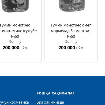
Гуммй монстрес
Гуммй монстрес омег
тивитаминс жужубе
мармелад-3 смартвит
№60
№60
Gummy
Gummy
200 000
200 000
СЎМ
СЎМ
БОШҚА САҲИФАЛАР
учун косметика
Биз ҳақимизда