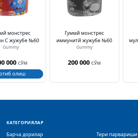
мй монстрес
Гуммй монстрес
н C жужубе №60
иммунитй жужубе №60
мул
Gummy
Gummy
00 000
200 000
СЎМ
СЎМ
отиб олиш
КАТЕГОРИЯЛАР
Барча дорилар
Тери парвариши 