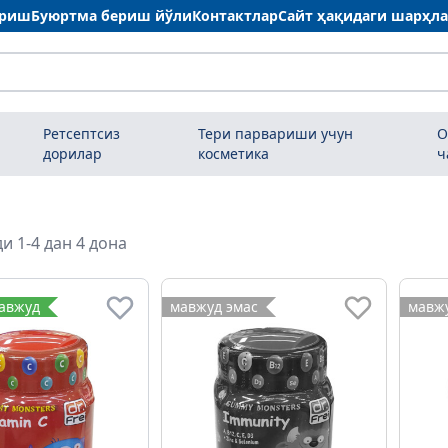
ариш
Буюртма бериш йўли
Контактлар
Сайт ҳақидаги шарҳл
Ретсептсиз
Тери парвариши учун
О
дорилар
косметика
ч
и 1-4 дан 4 дона
мавжуд
мавжуд эмас
мавжу