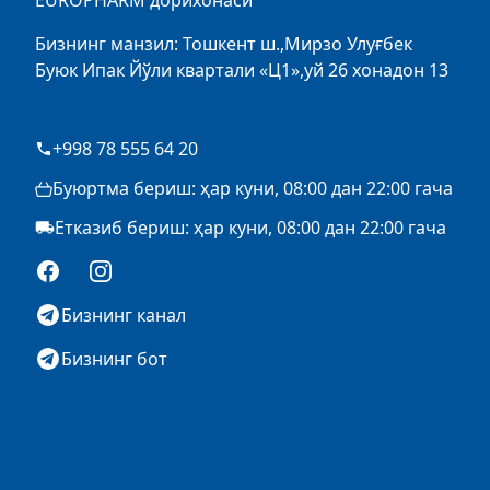
EUROPHARM дорихонаси
Бизнинг манзил: Тошкент ш.,Мирзо Улуғбек
Буюк Ипак Йўли квартали «Ц1»,уй 26 хонадон 13
+998 78 555 64 20
Буюртма бериш: ҳар куни, 08:00 дан 22:00 гача
Етказиб бериш: ҳар куни, 08:00 дан 22:00 гача
Facebook
Instagram
Бизнинг канал
Бизнинг бот