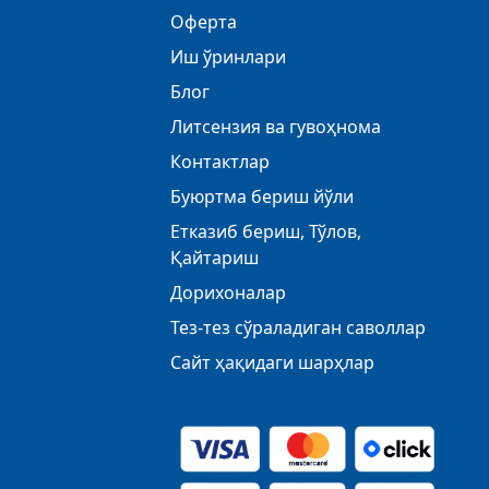
Оферта
Иш ўринлари
Блог
Литсензия ва гувоҳнома
Контактлар
Буюртма бериш йўли
Етказиб бериш, Тўлов,
Қайтариш
Дорихоналар
Тез-тез сўраладиган саволлар
Сайт ҳақидаги шарҳлар