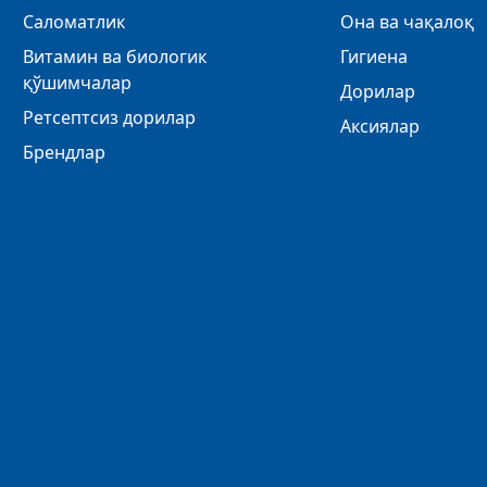
Саломатлик
Она ва чақалоқ
Витамин ва биологик
Гигиена
қўшимчалар
Дорилар
Ретсептсиз дорилар
Аксиялар
Брендлар