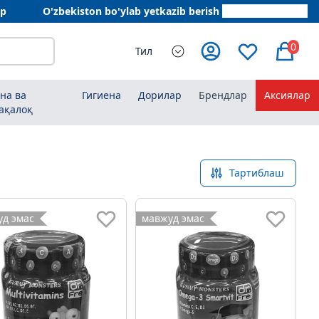
ар
O'zbekiston bo'ylab yetkazib berish
+998 78 555 64 20
0
Тил
на ва
Гигиена
Дорилар
Брендлар
Аксиялар
ақалоқ
Тартиблаш
д эмас
мавжуд эмас