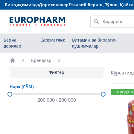
Биз ҳақимизда
Дорихоналар
Етказиб бериш, Тўлов, Қайт
Қидириш
Барча
Саломатлик
Витамин ва биологик
дорилар
қўшимчалар
Брендлар
Бош саҳифа
Филтер
Кўрсатилд
Нарх (СЎМ)
сотувда 
200 000
-
200 000