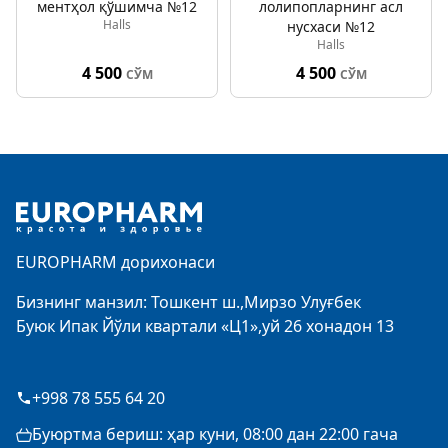
ментҳол қўшимча №12
лолипопларнинг асл
Halls
нусхаси №12
Halls
4 500
4 500
СЎМ
СЎМ
Footer
EUROPHARM дорихонаси
Бизнинг манзил: Тошкент ш.,Мирзо Улуғбек
Буюк Ипак Йўли квартали «Ц1»,уй 26 хонадон 13
+998 78 555 64 20
Буюртма бериш: ҳар куни, 08:00 дан 22:00 гача