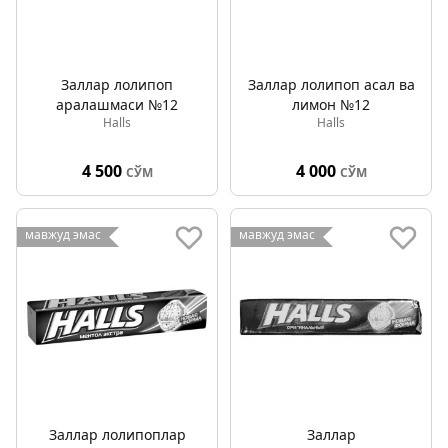
Заллар лолипоп
Заллар лолипоп асал ва
аралашмаси №12
лимон №12
Halls
Halls
4 500
4 000
СЎМ
СЎМ
мавжуд эмас
мавжуд эмас
Заллар лолипоплар
Заллар