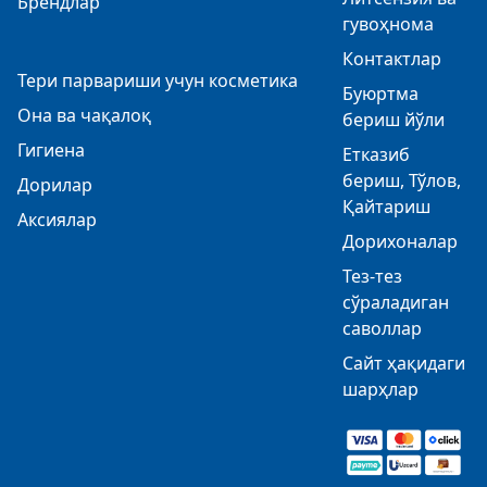
Брендлар
гувоҳнома
Контактлар
Тери парвариши учун косметика
Буюртма
Она ва чақалоқ
бериш йўли
Гигиена
Етказиб
бериш, Тўлов,
Дорилар
Қайтариш
Аксиялар
Дорихоналар
Тез-тез
сўраладиган
саволлар
Сайт ҳақидаги
шарҳлар