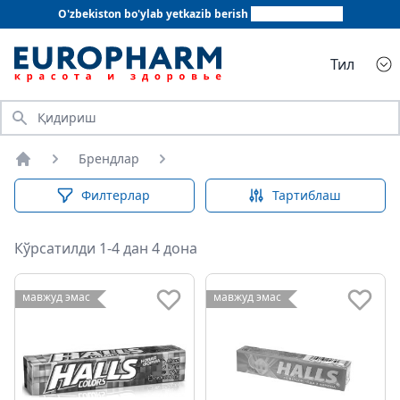
O'zbekiston bo'ylab yetkazib berish
+998 78 555 64 20
Тил
Қидириш
Брендлар
Бош саҳифа
Филтерлар
Тартиблаш
Кўрсатилди 1-4 дан 4 дона
мавжуд эмас
мавжуд эмас