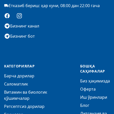
Етказиб бериш: ҳар куни, 08:00 дан 22:00 гача
Facebook
Instagram
Бизнинг канал
Бизнинг бот
КАТЕГОРИЯЛАР
БОШҚА
САҲИФАЛАР
Барча дорилар
Биз ҳақимизда
Саломатлик
Оферта
Витамин ва биологик
Иш ўринлари
қўшимчалар
Блог
Ретсептсиз дорилар
Литсензия ва