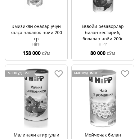
Эмизикли оналар учун
Ёввойи резаворлар
калçа чақалоқ чойи 200
билан кестириб,
гр
болалар чойи 200г
HiPP
HiPP
158 000
80 000
СЎМ
СЎМ
мавжуд эмас
мавжуд эмас
Малинали атиргулли
Мойчечак билан