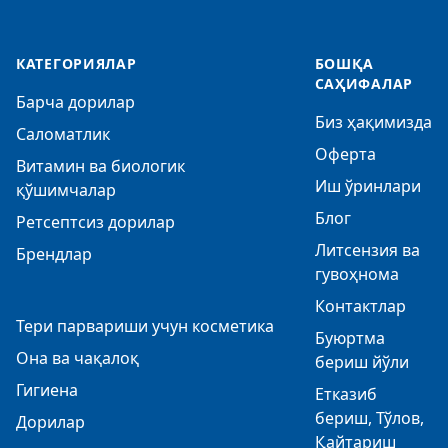
КАТЕГОРИЯЛАР
БОШҚА
САҲИФАЛАР
Барча дорилар
Биз ҳақимизда
Саломатлик
Оферта
Витамин ва биологик
Иш ўринлари
қўшимчалар
Блог
Ретсептсиз дорилар
Литсензия ва
Брендлар
гувоҳнома
Контактлар
Тери парвариши учун косметика
Буюртма
Она ва чақалоқ
бериш йўли
Гигиена
Етказиб
бериш, Тўлов,
Дорилар
Қайтариш