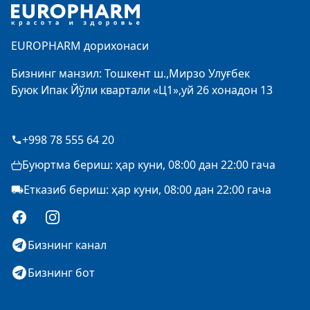
EUROPHARM дорихонаси
Бизнинг манзил: Тошкент ш.,Мирзо Улуғбек
Буюк Ипак Йўли квартали «Ц1»,уй 26 хонадон 13
+998 78 555 64 20
Буюртма бериш: ҳар куни, 08:00 дан 22:00 гача
Етказиб бериш: ҳар куни, 08:00 дан 22:00 гача
Facebook
Instagram
Бизнинг канал
Бизнинг бот