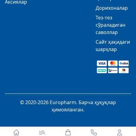
Аксиялар
Дорихоналар
Тез-тез
сўраладиган
саволлар
Сайт ҳақидаги
шарҳлар
© 2020-2026 Europharm. Барча ҳуқуқлар
ҳимояланган.