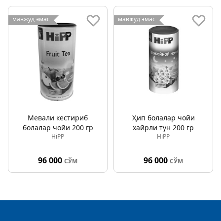
мавжуд эмас
мавжуд эмас
Мевали кестириб
Ҳип болалар чойи
болалар чойи 200 гр
хайрли тун 200 гр
HiPP
HiPP
96 000
96 000
СЎМ
СЎМ
Footer