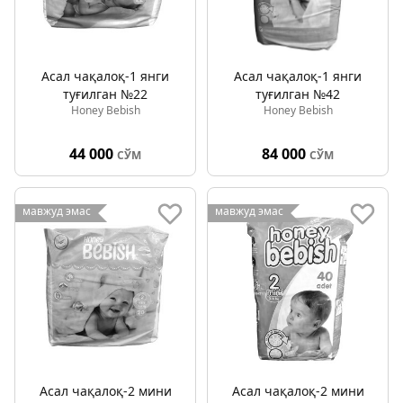
Асал чақалоқ-1 янги
Асал чақалоқ-1 янги
туғилган №22
туғилган №42
Honey Bebish
Honey Bebish
44 000
84 000
СЎМ
СЎМ
мавжуд эмас
мавжуд эмас
Асал чақалоқ-2 мини
Асал чақалоқ-2 мини