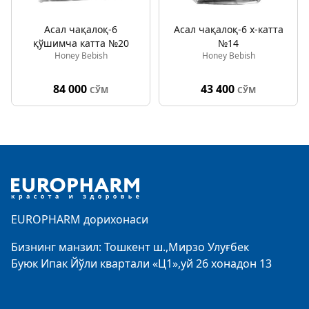
Асал чақалоқ-6
Асал чақалоқ-6 х-катта
қўшимча катта №20
№14
Honey Bebish
Honey Bebish
84 000
43 400
СЎМ
СЎМ
Footer
EUROPHARM дорихонаси
Бизнинг манзил: Тошкент ш.,Мирзо Улуғбек
Буюк Ипак Йўли квартали «Ц1»,уй 26 хонадон 13