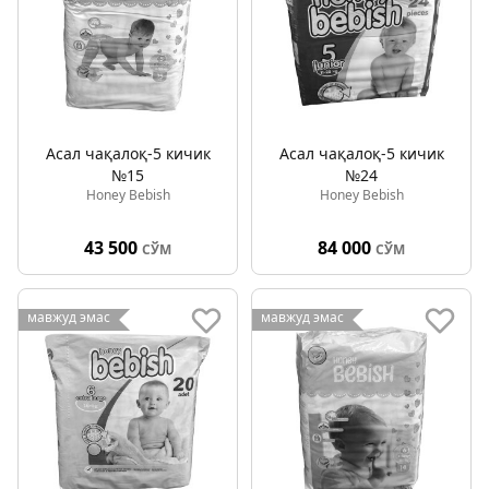
Асал чақалоқ-5 кичик
Асал чақалоқ-5 кичик
№15
№24
Honey Bebish
Honey Bebish
43 500
84 000
СЎМ
СЎМ
мавжуд эмас
мавжуд эмас