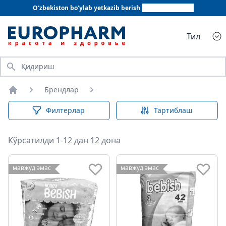
O'zbekiston bo'ylab yetkazib berish
+998 78 555 64 20
Тил
Қидириш
Брендлар
Бош саҳифа
Филтерлар
Тартиблаш
Кўрсатилди 1-12 дан 12 дона
мавжуд эмас
мавжуд эмас