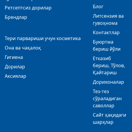
Блог
Ретсептсиз дорилар
Литсензия ва
Брендлар
гувоҳнома
Контактлар
Тери парвариши учун косметика
Буюртма
Она ва чақалоқ
бериш йўли
Гигиена
Етказиб
бериш, Тўлов,
Дорилар
Қайтариш
Аксиялар
Дорихоналар
Тез-тез
сўраладиган
саволлар
Сайт ҳақидаги
шарҳлар