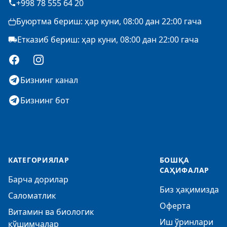
+998 78 555 64 20
Буюртма бериш: ҳар куни, 08:00 дан 22:00 гача
Етказиб бериш: ҳар куни, 08:00 дан 22:00 гача
Facebook
Instagram
Бизнинг канал
Бизнинг бот
КАТЕГОРИЯЛАР
БОШҚА
САҲИФАЛАР
Барча дорилар
Биз ҳақимизда
Саломатлик
Оферта
Витамин ва биологик
Иш ўринлари
қўшимчалар