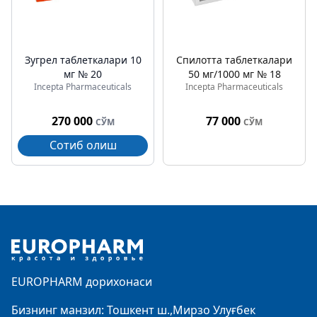
Зугрел таблеткалари 10
Спилотта таблеткалари
мг № 20
50 мг/1000 мг № 18
Incepta Pharmaceuticals
Incepta Pharmaceuticals
270 000
77 000
СЎМ
СЎМ
Сотиб олиш
Footer
EUROPHARM дорихонаси
Бизнинг манзил: Тошкент ш.,Мирзо Улуғбек