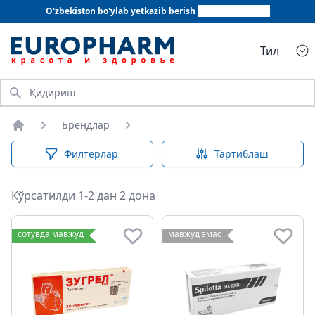
O'zbekiston bo'ylab yetkazib berish
+998 78 555 64 20
Тил
Қидириш
Брендлар
Бош саҳифа
Филтерлар
Тартиблаш
Кўрсатилди 1-2 дан 2 дона
сотувда мавжуд
мавжуд эмас