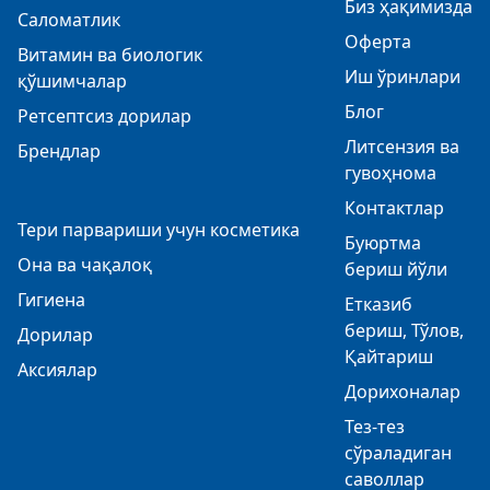
Биз ҳақимизда
Саломатлик
Оферта
Витамин ва биологик
Иш ўринлари
қўшимчалар
Блог
Ретсептсиз дорилар
Литсензия ва
Брендлар
гувоҳнома
Контактлар
Тери парвариши учун косметика
Буюртма
Она ва чақалоқ
бериш йўли
Гигиена
Етказиб
бериш, Тўлов,
Дорилар
Қайтариш
Аксиялар
Дорихоналар
Тез-тез
сўраладиган
саволлар