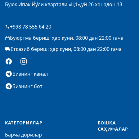
Буюк Ипак Йўли квартали «Ц1»,уй 26 хонадон 13
+998 78 555 64 20
Буюртма бериш: ҳар куни, 08:00 дан 22:00 гача
Етказиб бериш: ҳар куни, 08:00 дан 22:00 гача
Facebook
Instagram
Бизнинг канал
Бизнинг бот
КАТЕГОРИЯЛАР
БОШҚА
САҲИФАЛАР
Барча дорилар