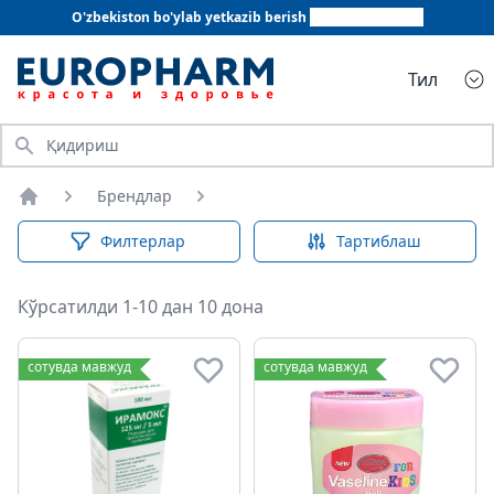
O'zbekiston bo'ylab yetkazib berish
+998 78 555 64 20
Тил
Қидириш
Брендлар
Бош саҳифа
Филтерлар
Тартиблаш
Кўрсатилди 1-10 дан 10 дона
сотувда мавжуд
сотувда мавжуд