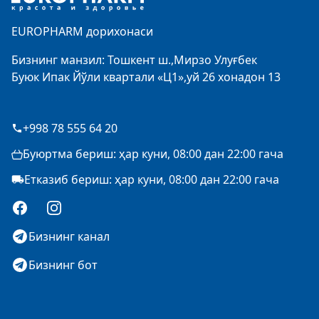
EUROPHARM дорихонаси
Бизнинг манзил: Тошкент ш.,Мирзо Улуғбек
Буюк Ипак Йўли квартали «Ц1»,уй 26 хонадон 13
+998 78 555 64 20
Буюртма бериш: ҳар куни, 08:00 дан 22:00 гача
Етказиб бериш: ҳар куни, 08:00 дан 22:00 гача
Facebook
Instagram
Бизнинг канал
Бизнинг бот