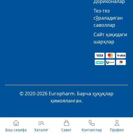
Дорихоналар
Тез-тез
сўраладиган
саволлар
Сайт ҳақидаги
шарҳлар
© 2020-2026 Europharm. Барча ҳуқуқлар
ҳимояланган.
Бош саҳифа
Каталог
Сават
Контактлар
Профил