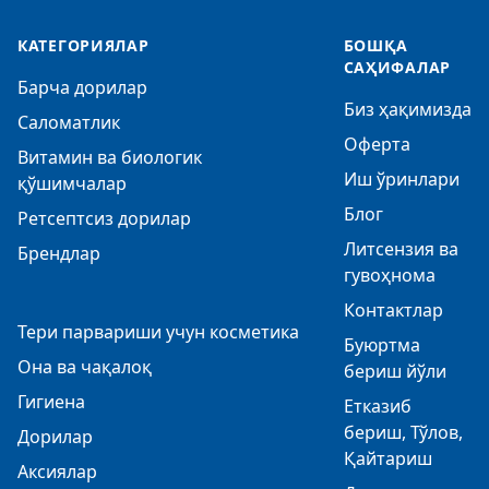
КАТЕГОРИЯЛАР
БОШҚА
САҲИФАЛАР
Барча дорилар
Биз ҳақимизда
Саломатлик
Оферта
Витамин ва биологик
Иш ўринлари
қўшимчалар
Блог
Ретсептсиз дорилар
Литсензия ва
Брендлар
гувоҳнома
Контактлар
Тери парвариши учун косметика
Буюртма
Она ва чақалоқ
бериш йўли
Гигиена
Етказиб
бериш, Тўлов,
Дорилар
Қайтариш
Аксиялар