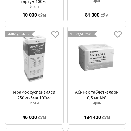
Иран
таргун 100мл
Иран
10 000
81 300
СЎМ
СЎМ
мавжуд эмас
мавжуд эмас
Ирамох суспензияси
Абинех таблеткалари
250мг/5мл 100мл
0,5 мг №8
Иран
Иран
46 000
134 400
СЎМ
СЎМ