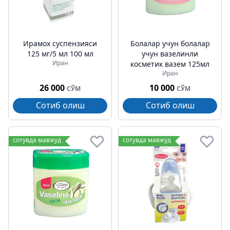
Ирамох суспензияси
Болалар учун болалар
125 мг/5 мл 100 мл
учун вазелинли
Иран
косметик вазем 125мл
Иран
26 000
10 000
СЎМ
СЎМ
Сотиб олиш
Сотиб олиш
сотувда мавжуд
сотувда мавжуд