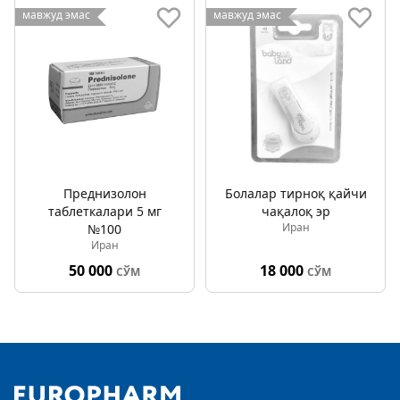
мавжуд эмас
мавжуд эмас
Преднизолон
Болалар тирноқ қайчи
таблеткалари 5 мг
чақалоқ эр
Иран
№100
Иран
50 000
18 000
СЎМ
СЎМ
Footer