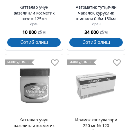
Катталар учун
Автоматик тутқичли
вазелинли косметик
чақалоқ қуруқлик
вазем 125мл
шишаси 0-6м 150мл
Иран
Иран
10 000
34 000
СЎМ
СЎМ
Сотиб олиш
Сотиб олиш
мавжуд эмас
мавжуд эмас
Катталар учун
Ирамох капсулалари
вазелинли косметик
250 мг № 120