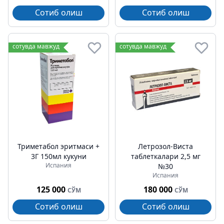
Сотиб олиш
Сотиб олиш
сотувда мавжуд
сотувда мавжуд
Триметабол эритмаси +
Летрозол-Виста
3Г 150мл кукуни
таблеткалари 2,5 мг
Испания
№30
Испания
125 000
180 000
СЎМ
СЎМ
Сотиб олиш
Сотиб олиш