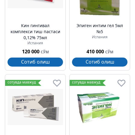
Кин гингивал
Эпиген интим гел 5мл
комплекси тиш пастаси
№5
Испания
0,12% 75мл
Испания
120 000
410 000
СЎМ
СЎМ
Сотиб олиш
Сотиб олиш
сотувда мавжуд
сотувда мавжуд