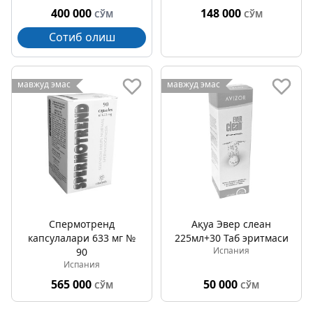
400 000
148 000
СЎМ
СЎМ
Сотиб олиш
мавжуд эмас
мавжуд эмас
Спермотренд
Ақуа Эвер cлеан
капсулалари 633 мг №
225мл+30 Таб эритмаси
Испания
90
Испания
565 000
50 000
СЎМ
СЎМ