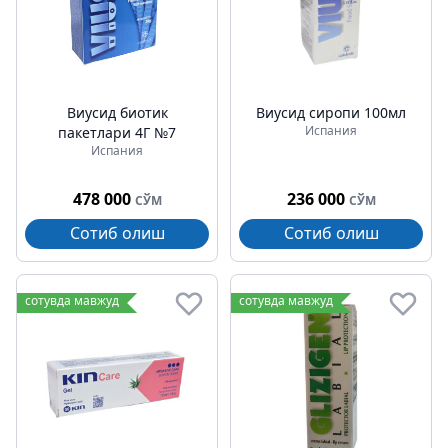
Виусид биотик
Виусид сиропи 100мл
Испания
пакетлари 4Г №7
Испания
478 000
236 000
СЎМ
СЎМ
Сотиб олиш
Сотиб олиш
сотувда мавжуд
сотувда мавжуд