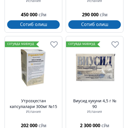
Испания
Испания
450 000
290 000
СЎМ
СЎМ
Сотиб олиш
Сотиб олиш
сотувда мавжуд
сотувда мавжуд
Утрозҳестан
Виусид кукуни 4,5 г №
капсулалари 300мг №15
90
Испания
Испания
202 000
2 300 000
СЎМ
СЎМ