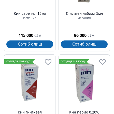
Кин cаре гел 15мл
Глисиген лабиал 5мл
Испания
Испания
115 000
96 000
СЎМ
СЎМ
Сотиб олиш
Сотиб олиш
сотувда мавжуд
сотувда мавжуд
Кин гингивал
Кин перио 0.20%