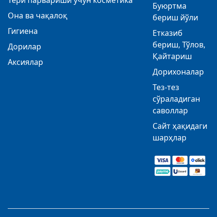
Тери парвариши учун косметика
Буюртма
Она ва чақалоқ
бериш йўли
Гигиена
Етказиб
бериш, Тўлов,
Дорилар
Қайтариш
Аксиялар
Дорихоналар
Тез-тез
сўраладиган
саволлар
Сайт ҳақидаги
шарҳлар