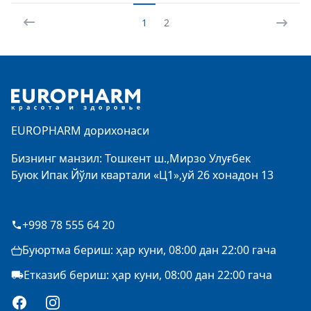
1
2
Footer
EUROPHARM дорихонаси
Бизнинг манзил: Тошкент ш.,Мирзо Улуғбек
Буюк Ипак Йўли квартали «Ц1»,уй 26 хонадон 13
+998 78 555 64 20
Буюртма бериш: ҳар куни, 08:00 дан 22:00 гача
Етказиб бериш: ҳар куни, 08:00 дан 22:00 гача
Facebook
Instagram