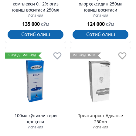
комплекси 0,12% оғиз
хлорҳексидин 250мл
ювиш воситаси 250мл
ювиш воситаси
Испания
Испания
135 000
124 000
СЎМ
СЎМ
Сотиб олиш
Сотиб олиш
сотувда мавжуд
мавжуд эмас
100мл кўпикли тери
Треатапрост Адванcе
қопқоғи
250мл
Испания
Испания