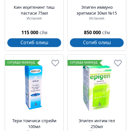
Кин wҳитенинг тиш
Эпиген иммуно
пастаси 75мл
эритмаси 30мл №15
Испания
Испания
115 000
850 000
СЎМ
СЎМ
Сотиб олиш
Сотиб олиш
сотувда мавжуд
сотувда мавжуд
Тери томчиси спрейи
Эпиген интим гел
100мл
250мл