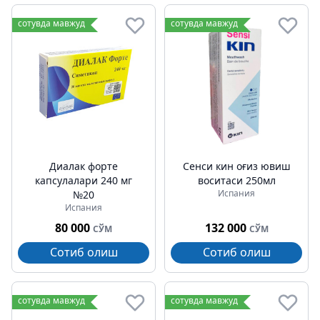
сотувда мавжуд
сотувда мавжуд
Диалак форте
Сенси кин оғиз ювиш
капсулалари 240 мг
воситаси 250мл
Испания
№20
Испания
80 000
132 000
СЎМ
СЎМ
Сотиб олиш
Сотиб олиш
сотувда мавжуд
сотувда мавжуд