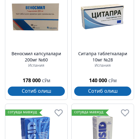
Веносмил капсулалари
Cитапра таблеткалари
200мг №60
10мг №28
Испания
Испания
178 000
140 000
СЎМ
СЎМ
Сотиб олиш
Сотиб олиш
сотувда мавжуд
сотувда мавжуд