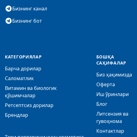
Бизнинг канал
Бизнинг бот
КАТЕГОРИЯЛАР
БОШҚА
САҲИФАЛАР
Барча дорилар
Биз ҳақимизда
Саломатлик
Оферта
Витамин ва биологик
Иш ўринлари
қўшимчалар
Блог
Ретсептсиз дорилар
Литсензия ва
Брендлар
гувоҳнома
Контактлар