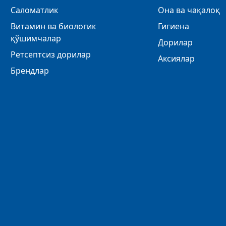
Саломатлик
Она ва чақалоқ
Витамин ва биологик
Гигиена
қўшимчалар
Дорилар
Ретсептсиз дорилар
Аксиялар
Брендлар