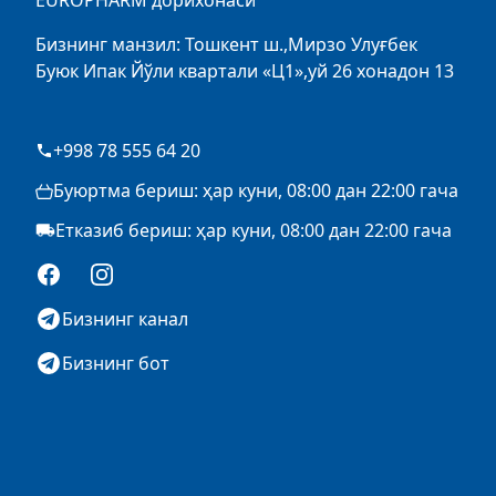
EUROPHARM дорихонаси
Бизнинг манзил: Тошкент ш.,Мирзо Улуғбек
Буюк Ипак Йўли квартали «Ц1»,уй 26 хонадон 13
+998 78 555 64 20
Буюртма бериш: ҳар куни, 08:00 дан 22:00 гача
Етказиб бериш: ҳар куни, 08:00 дан 22:00 гача
Facebook
Instagram
Бизнинг канал
Бизнинг бот