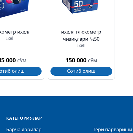
кометр ихелл
ихелл глюкометр
Ixell
чизиқлари №50
Ixell
45 000
150 000
СЎМ
СЎМ
отиб олиш
Сотиб олиш
КАТЕГОРИЯЛАР
Барча дорилар
Тери парвариши 