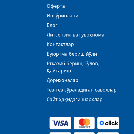
Оферта
Иш ўринлари
Блог
Литсензия ва гувоҳнома
Контактлар
Буюртма бериш йўли
Етказиб бериш, Тўлов,
Қайтариш
Дорихоналар
Тез-тез сўраладиган саволлар
Сайт ҳақидаги шарҳлар