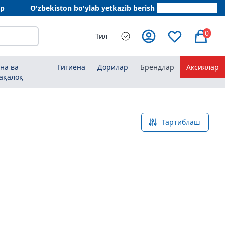
ар
O'zbekiston bo'ylab yetkazib berish
+998 78 555 64 20
0
Тил
на ва
Гигиена
Дорилар
Брендлар
Аксиялар
ақалоқ
Тартиблаш