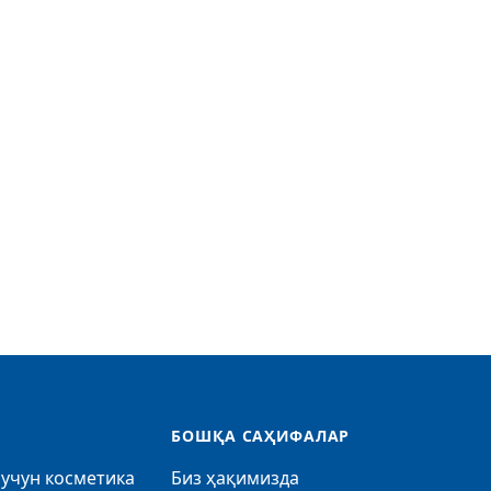
БОШҚА САҲИФАЛАР
учун косметика
Биз ҳақимизда