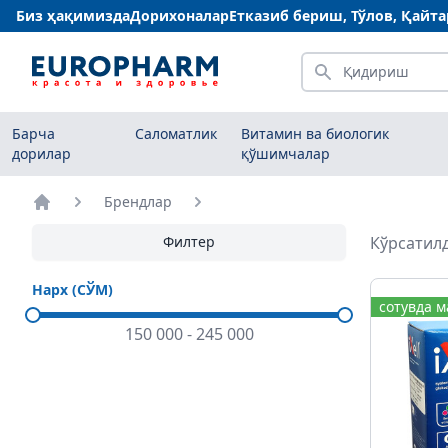
Биз ҳақимизда
Дорихоналар
Етказиб бериш, Тўлов, Қайт
Қидириш
Барча
Саломатлик
Витамин ва биологик
дорилар
қўшимчалар
Брендлар
Бош саҳифа
Филтер
Кўрсатилд
Нарх (СЎМ)
сотувда 
150 000
-
245 000