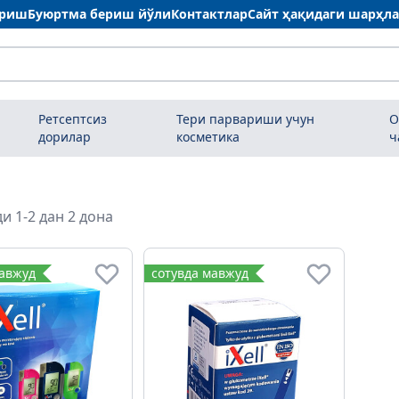
ариш
Буюртма бериш йўли
Контактлар
Сайт ҳақидаги шарҳл
Ретсептсиз
Тери парвариши учун
О
дорилар
косметика
ч
и 1-2 дан 2 дона
мавжуд
сотувда мавжуд