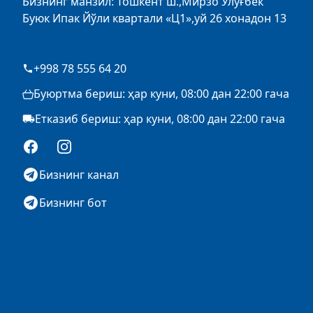
Бизнинг манзил: Тошкент ш.,Мирзо Улуғбек
Буюк Ипак Йўли квартали «Ц1»,уй 26 хонадон 13
+998 78 555 64 20
Буюртма бериш: ҳар куни, 08:00 дан 22:00 гача
Етказиб бериш: ҳар куни, 08:00 дан 22:00 гача
Facebook
Instagram
Бизнинг канал
Бизнинг бот