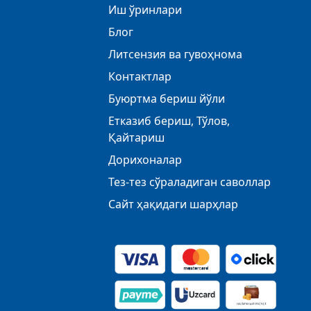
Иш ўринлари
Блог
Литсензия ва гувоҳнома
Контактлар
Буюртма бериш йўли
Етказиб бериш, Тўлов,
Қайтариш
Дорихоналар
Тез-тез сўраладиган саволлар
Сайт ҳақидаги шарҳлар