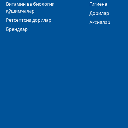
Витамин ва биологик
Гигиена
қўшимчалар
Дорилар
Ретсептсиз дорилар
Аксиялар
Брендлар