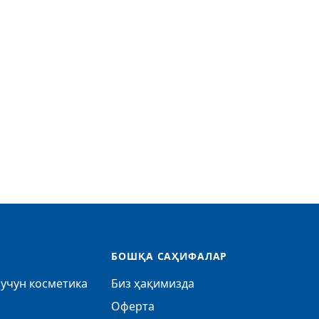
БОШҚА САҲИФАЛАР
учун косметика
Биз ҳақимизда
Оферта