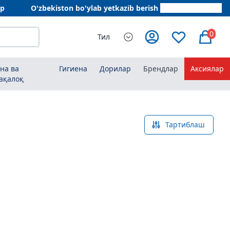
ар
O'zbekiston bo'ylab yetkazib berish
+998 78 555 64 20
0
Тил
на ва
Гигиена
Дорилар
Брендлар
Аксиялар
ақалоқ
Тартиблаш