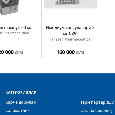
л шампун 60 мл
Имодиум капсулалари 2
en Pharmaceutica
мг №20
Janssen Pharmaceutica
20 000
160 000
СЎМ
СЎМ
КАТЕГОРИЯЛАР
Барча дорилар
Тери парвариши 
Саломатлик
Она ва чақалоқ