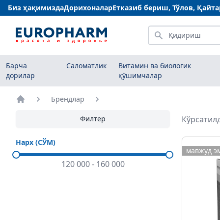
Биз ҳақимизда
Дорихоналар
Етказиб бериш, Тўлов, Қайт
Қидириш
Барча
Саломатлик
Витамин ва биологик
дорилар
қўшимчалар
Брендлар
Бош саҳифа
Филтер
Кўрсатилд
Нарх (СЎМ)
мавжуд э
120 000
-
160 000