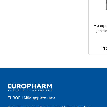
Низора
Janss
1
Footer
EUROPHARM дорихонаси