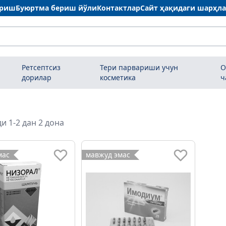
ариш
Буюртма бериш йўли
Контактлар
Сайт ҳақидаги шарҳл
Ретсептсиз
Тери парвариши учун
О
дорилар
косметика
ч
и 1-2 дан 2 дона
мас
мавжуд эмас