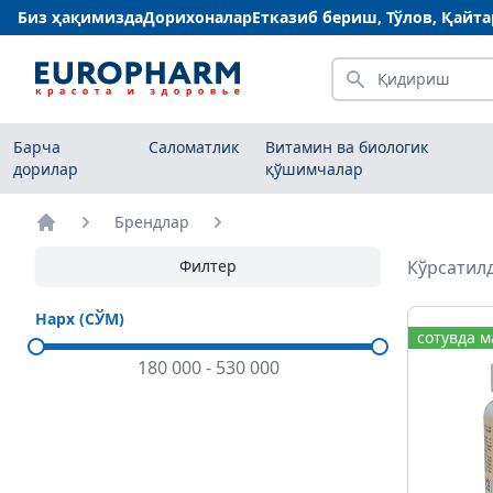
Биз ҳақимизда
Дорихоналар
Етказиб бериш, Тўлов, Қайт
Қидириш
Барча
Саломатлик
Витамин ва биологик
дорилар
қўшимчалар
Брендлар
Бош саҳифа
Филтер
Кўрсатилд
Нарх (СЎМ)
сотувда 
180 000
-
530 000