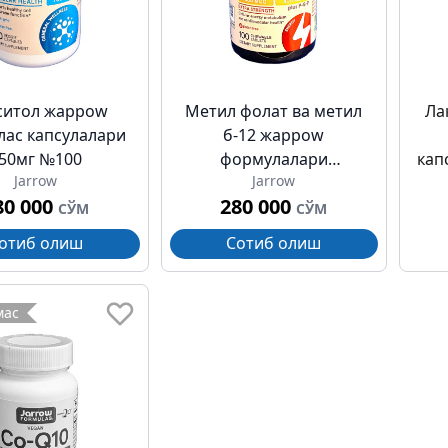
ситол жарроw
Метил фолат ва метил
Ла
ас капсулалари
б-12 жарроw
50мг №100
формулалари
кап
Jarrow
Jarrow
лолипоплар 1000мкг /
80 000
280 000
400мкг №100
СЎМ
СЎМ
отиб олиш
Сотиб олиш
мас