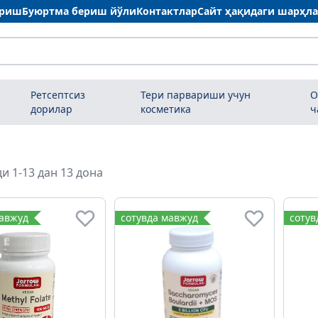
ариш
Буюртма бериш йўли
Контактлар
Сайт ҳақидаги шарҳл
Ретсептсиз
Тери парвариши учун
О
дорилар
косметика
ч
и 1-13 дан 13 дона
мавжуд
сотувда мавжуд
сотув