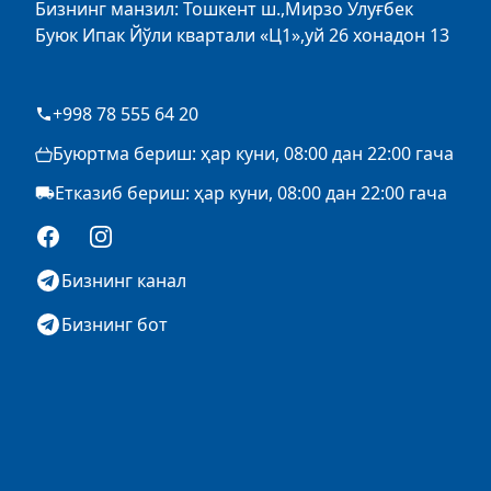
Бизнинг манзил: Тошкент ш.,Мирзо Улуғбек
Буюк Ипак Йўли квартали «Ц1»,уй 26 хонадон 13
+998 78 555 64 20
Буюртма бериш: ҳар куни, 08:00 дан 22:00 гача
Етказиб бериш: ҳар куни, 08:00 дан 22:00 гача
Facebook
Instagram
Бизнинг канал
Бизнинг бот