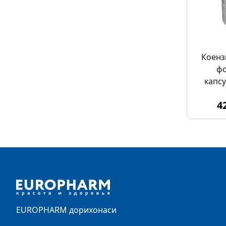
Коенз
ф
капс
4
Footer
EUROPHARM дорихонаси