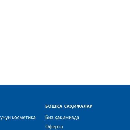
БОШҚА САҲИФАЛАР
учун косметика
Биз ҳақимизда
Оферта