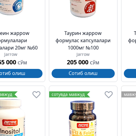
теин жарроw
Таурин жарроw
ормулалари
формулас капсулалари
фо
алари 20мг №60
1000мг №100
Jarrow
Jarrow
65 000
205 000
СЎМ
СЎМ
отиб олиш
Сотиб олиш
мавжуд
сотувда мавжуд
мавжу