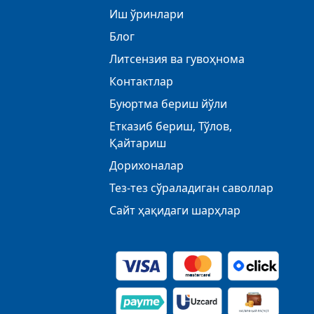
Иш ўринлари
Блог
Литсензия ва гувоҳнома
Контактлар
Буюртма бериш йўли
Етказиб бериш, Тўлов,
Қайтариш
Дорихоналар
Тез-тез сўраладиган саволлар
Сайт ҳақидаги шарҳлар