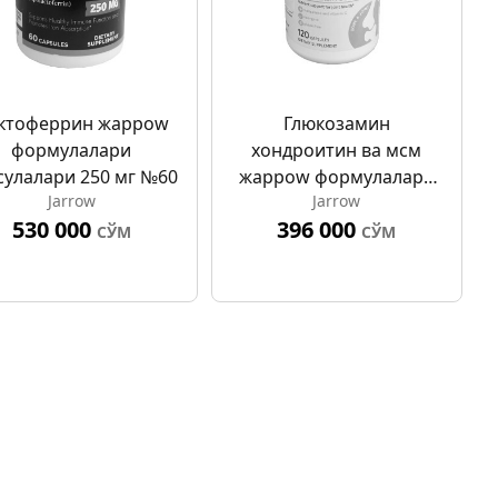
ктоферрин жарроw
Глюкозамин
формулалари
хондроитин ва мсм
сулалари 250 мг №60
жарроw формулалари
Jarrow
Jarrow
капсулалари Но 120
530 000
396 000
СЎМ
СЎМ