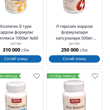
Коллаген II тури
Л-тирозин жарроw
жарроw формулас
формулалари
мплекси 1000мг №60
капсулалари 500мг
Jarrow
Jarrow
№100
310 000
250 000
СЎМ
СЎМ
Сотиб олиш
Сотиб олиш
да мавжуд
сотувда мавжуд