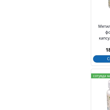
Мети
ф
капсу
1
С
сотувда 