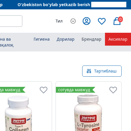
ар
O'zbekiston bo'ylab yetkazib berish
+998 78 555 64 20
0
Тил
на ва
Гигиена
Дорилар
Брендлар
Аксиялар
ақалоқ
Тартиблаш
да мавжуд
сотувда мавжуд