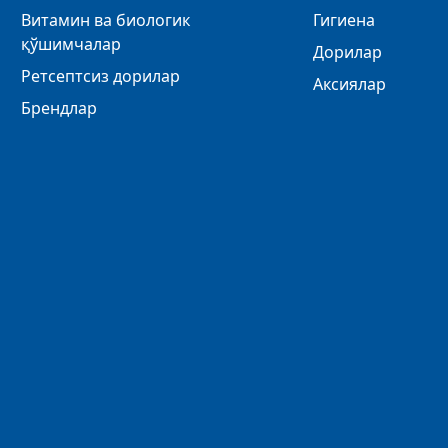
Витамин ва биологик
Гигиена
қўшимчалар
Дорилар
Ретсептсиз дорилар
Аксиялар
Брендлар