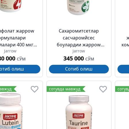
лфолат жарроw
Сахаромитсетлар
ормулалари
саcчаромйcес
лалари 400 мкг
боулардии жарроw
ко
Jarrow
Jarrow
№60
формулалари
80 000
345 000
капсулалар №90
СЎМ
СЎМ
отиб олиш
Сотиб олиш
мавжуд
сотувда мавжуд
сотув