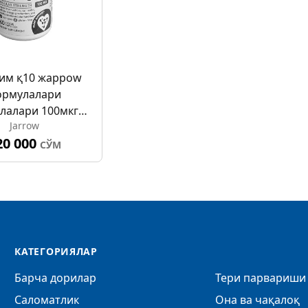
им қ10 жарроw
ормулалари
улалари 100мкг
Jarrow
№60
20 000
СЎМ
КАТЕГОРИЯЛАР
Барча дорилар
Тери парвариши 
Саломатлик
Она ва чақалоқ