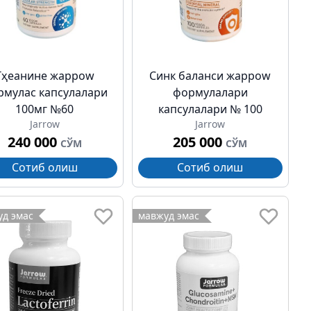
Тҳеанине жарроw
Синк баланси жарроw
рмулас капсулалари
формулалари
100мг №60
капсулалари № 100
Jarrow
Jarrow
240 000
205 000
СЎМ
СЎМ
Сотиб олиш
Сотиб олиш
д эмас
мавжуд эмас