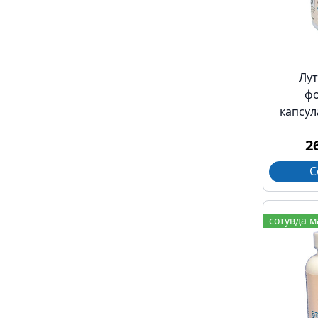
Лу
ф
капсул
2
С
сотувда 