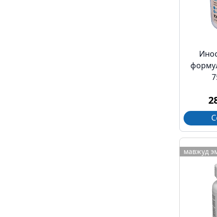
Ино
формул
7
2
С
мавжуд э