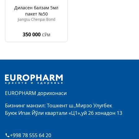
Диласен балзам 5мл
пакет №50
Jiangsu Chenpai Bond
350 000
СЎМ
Footer
EUROPHARM дорихонаси
Бизнинг манзил: Тошкент ш.,Мирзо Улуғбек
Буюк Ипак Йўли квартали «Ц1»,уй 26 хонадон 13
+998 78 555 64 20