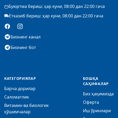
Буюртма бериш: ҳар куни, 08:00 дан 22:00 гача
Етказиб бериш: ҳар куни, 08:00 дан 22:00 гача
Facebook
Instagram
Бизнинг канал
Бизнинг бот
КАТЕГОРИЯЛАР
БОШҚА
САҲИФАЛАР
Барча дорилар
Биз ҳақимизда
Саломатлик
Оферта
Витамин ва биологик
Иш ўринлари
қўшимчалар