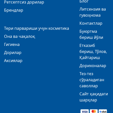
Блог
Ретсептсиз дорилар
Литсензия ва
Брендлар
гувоҳнома
Контактлар
Тери парвариши учун косметика
Буюртма
Она ва чақалоқ
бериш йўли
Гигиена
Етказиб
бериш, Тўлов,
Дорилар
Қайтариш
Аксиялар
Дорихоналар
Тез-тез
сўраладиган
саволлар
Сайт ҳақидаги
шарҳлар