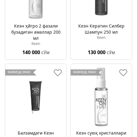
Кеэн ҳйгро 2 фазали
Кеэн Кератин Силбер
бузадиган амаллар 200
Шампун 250 мл
Keen
мл
Keen
140 000
130 000
СЎМ
СЎМ
мавжуд эмас
мавжуд эмас
Балзамдаги Кеэн
Кеэн суюқ кристаллари