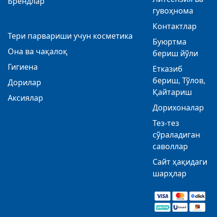
Брендлар
гувоҳнома
Контактлар
Тери парвариши учун косметика
Буюртма
Она ва чақалоқ
бериш йўли
Гигиена
Етказиб
бериш, Тўлов,
Дорилар
Қайтариш
Аксиялар
Дорихоналар
Тез-тез
сўраладиган
саволлар
Сайт ҳақидаги
шарҳлар