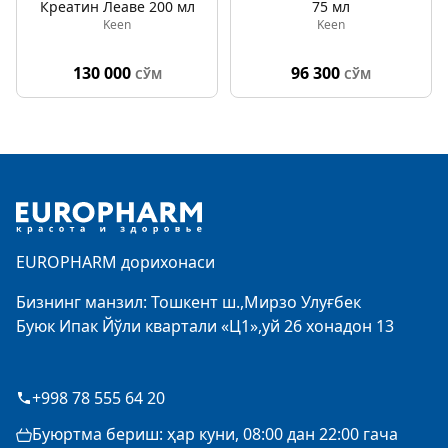
Креатин Леаве 200 мл
75 мл
Keen
Keen
130 000
96 300
СЎМ
СЎМ
Footer
EUROPHARM дорихонаси
Бизнинг манзил: Тошкент ш.,Мирзо Улуғбек
Буюк Ипак Йўли квартали «Ц1»,уй 26 хонадон 13
+998 78 555 64 20
Буюртма бериш: ҳар куни, 08:00 дан 22:00 гача