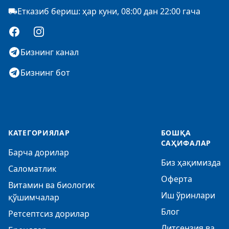
Етказиб бериш: ҳар куни, 08:00 дан 22:00 гача
Facebook
Instagram
Бизнинг канал
Бизнинг бот
КАТЕГОРИЯЛАР
БОШҚА
САҲИФАЛАР
Барча дорилар
Биз ҳақимизда
Саломатлик
Оферта
Витамин ва биологик
Иш ўринлари
қўшимчалар
Блог
Ретсептсиз дорилар
Литсензия ва