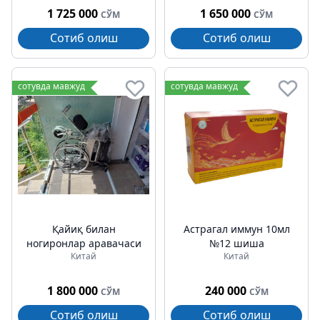
1 725 000
1 650 000
СЎМ
СЎМ
Сотиб олиш
Сотиб олиш
сотувда мавжуд
сотувда мавжуд
Қайиқ билан
Астрагал иммун 10мл
ногиронлар аравачаси
№12 шиша
Китай
Китай
1 800 000
240 000
СЎМ
СЎМ
Сотиб олиш
Сотиб олиш