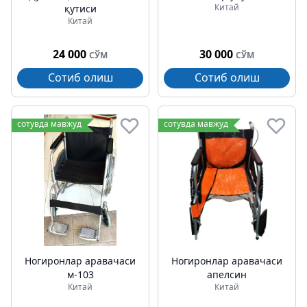
Китай
қутиси
Китай
24 000
30 000
СЎМ
СЎМ
Сотиб олиш
Сотиб олиш
сотувда мавжуд
сотувда мавжуд
Ногиронлар аравачаси
Ногиронлар аравачаси
м-103
апелсин
Китай
Китай