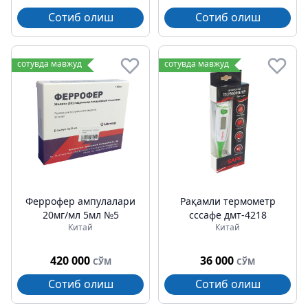
Сотиб олиш
Сотиб олиш
сотувда мавжуд
сотувда мавжуд
Феррофер ампулалари
Рақамли термометр
20мг/мл 5мл №5
сссафе дмт-4218
Китай
Китай
420 000
36 000
СЎМ
СЎМ
Сотиб олиш
Сотиб олиш