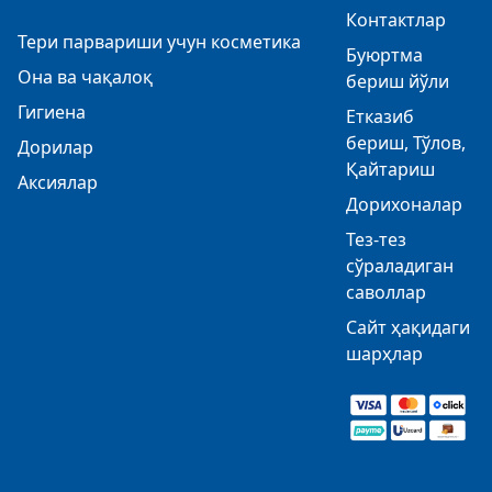
Контактлар
Тери парвариши учун косметика
Буюртма
Она ва чақалоқ
бериш йўли
Гигиена
Етказиб
бериш, Тўлов,
Дорилар
Қайтариш
Аксиялар
Дорихоналар
Тез-тез
сўраладиган
саволлар
Сайт ҳақидаги
шарҳлар