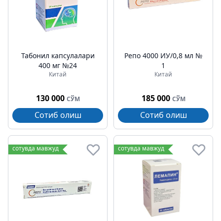
Табонил капсулалари
Репо 4000 ИУ/0,8 мл №
400 мг №24
1
Китай
Китай
130 000
185 000
СЎМ
СЎМ
Сотиб олиш
Сотиб олиш
сотувда мавжуд
сотувда мавжуд