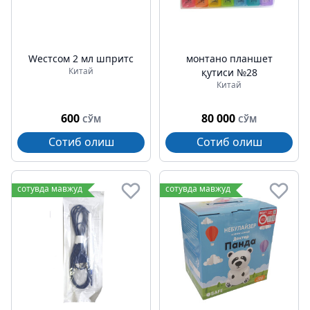
Wестcом 2 мл шпритс
монтано планшет
Китай
қутиси №28
Китай
600
80 000
СЎМ
СЎМ
Сотиб олиш
Сотиб олиш
сотувда мавжуд
сотувда мавжуд