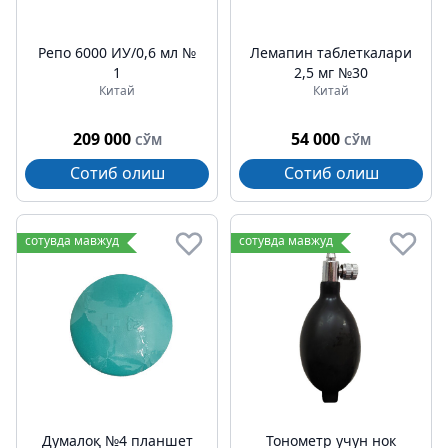
Репо 6000 ИУ/0,6 мл №
Лемапин таблеткалари
1
2,5 мг №30
Китай
Китай
209 000
54 000
СЎМ
СЎМ
Сотиб олиш
Сотиб олиш
сотувда мавжуд
сотувда мавжуд
Думалоқ №4 планшет
Тонометр учун нок