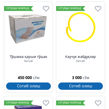
сотувда мавжуд
сотувда мавжуд
Тўшакка қарши тўшак
Каучук жабдуқлар
Китай
Китай
450 000
3 000
СЎМ
СЎМ
Сотиб олиш
Сотиб олиш
сотувда мавжуд
сотувда мавжуд