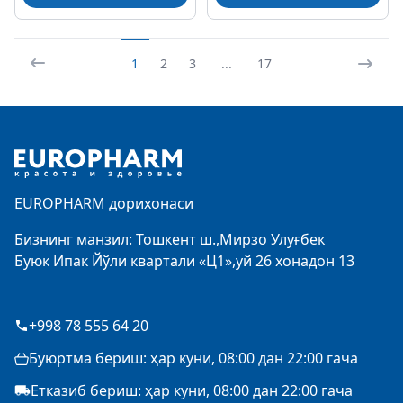
1
2
3
...
17
Footer
EUROPHARM дорихонаси
Бизнинг манзил: Тошкент ш.,Мирзо Улуғбек
Буюк Ипак Йўли квартали «Ц1»,уй 26 хонадон 13
+998 78 555 64 20
Буюртма бериш: ҳар куни, 08:00 дан 22:00 гача
Етказиб бериш: ҳар куни, 08:00 дан 22:00 гача