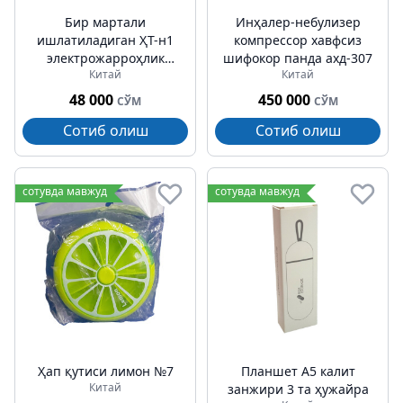
Бир мартали
Инҳалер-небулизер
ишлатиладиган ҲТ-н1
компрессор хавфсиз
электрожарроҳлик
шифокор панда ахд-307
Китай
Китай
қалам
48 000
450 000
СЎМ
СЎМ
Сотиб олиш
Сотиб олиш
сотувда мавжуд
сотувда мавжуд
Ҳап қутиси лимон №7
Планшет А5 калит
Китай
занжири 3 та ҳужайра