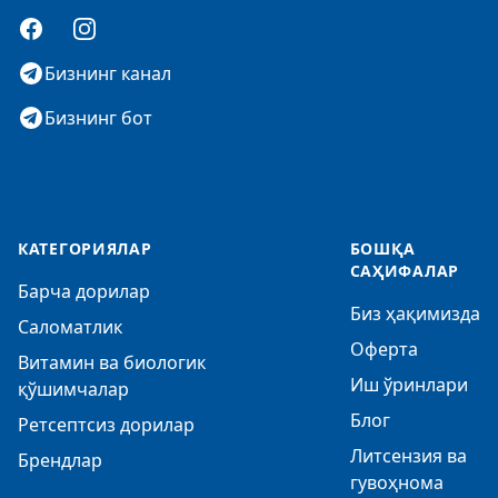
Facebook
Instagram
Бизнинг канал
Бизнинг бот
КАТЕГОРИЯЛАР
БОШҚА
САҲИФАЛАР
Барча дорилар
Биз ҳақимизда
Саломатлик
Оферта
Витамин ва биологик
Иш ўринлари
қўшимчалар
Блог
Ретсептсиз дорилар
Литсензия ва
Брендлар
гувоҳнома