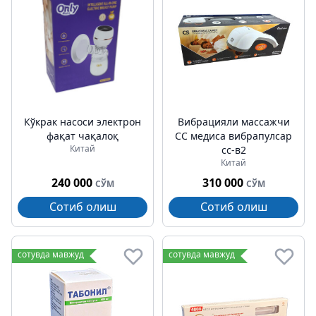
Кўкрак насоси электрон
Вибрацияли массажчи
фақат чақалоқ
CС медиcа вибрапулсар
Китай
cс-в2
Китай
240 000
310 000
СЎМ
СЎМ
Сотиб олиш
Сотиб олиш
сотувда мавжуд
сотувда мавжуд