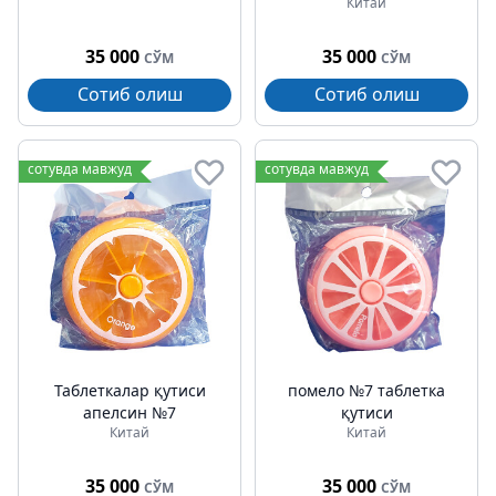
Китай
35 000
35 000
СЎМ
СЎМ
Сотиб олиш
Сотиб олиш
сотувда мавжуд
сотувда мавжуд
Таблеткалар қутиси
помело №7 таблетка
апелсин №7
қутиси
Китай
Китай
35 000
35 000
СЎМ
СЎМ