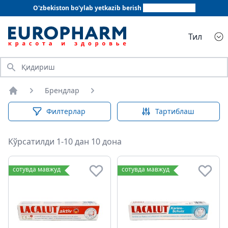
O'zbekiston bo'ylab yetkazib berish
+998 78 555 64 20
Тил
Қидириш
Брендлар
Бош саҳифа
Филтерлар
Тартиблаш
Кўрсатилди 1-10 дан 10 дона
сотувда мавжуд
сотувда мавжуд