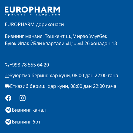
EUROPHARM дорихонаси
Бизнинг манзил: Тошкент ш.,Мирзо Улуғбек
Буюк Ипак Йўли квартали «Ц1»,уй 26 хонадон 13
+998 78 555 64 20
Буюртма бериш: ҳар куни, 08:00 дан 22:00 гача
Етказиб бериш: ҳар куни, 08:00 дан 22:00 гача
Facebook
Instagram
Бизнинг канал
Бизнинг бот