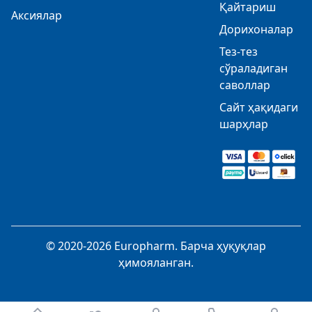
Қайтариш
Аксиялар
Дорихоналар
Тез-тез
сўраладиган
саволлар
Сайт ҳақидаги
шарҳлар
© 2020-2026 Europharm. Барча ҳуқуқлар
ҳимояланган.