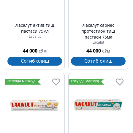
Лаcалут актив тиш
Лаcалут cариес
пастаси 75мл
протеcтион тиш
Lacalut
пастаси 75мл
Lacalut
44 000
44 000
СЎМ
СЎМ
Сотиб олиш
Сотиб олиш
сотувда мавжуд
сотувда мавжуд