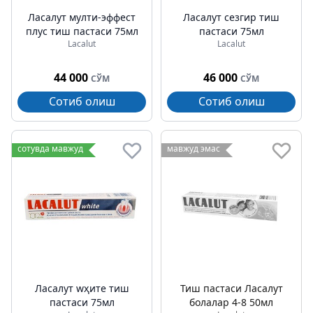
Лаcалут мулти-эффеcт
Лаcалут сезгир тиш
плус тиш пастаси 75мл
пастаси 75мл
Lacalut
Lacalut
44 000
46 000
СЎМ
СЎМ
Сотиб олиш
Сотиб олиш
сотувда мавжуд
мавжуд эмас
Лаcалут wҳите тиш
Тиш пастаси Лаcалут
пастаси 75мл
болалар 4-8 50мл