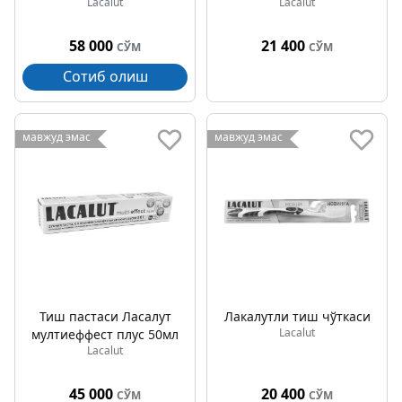
Lacalut
Lacalut
58 000
21 400
СЎМ
СЎМ
Сотиб олиш
мавжуд эмас
мавжуд эмас
Тиш пастаси Лаcалут
Лакалутли тиш чўткаси
Lacalut
мултиеффеcт плус 50мл
Lacalut
45 000
20 400
СЎМ
СЎМ