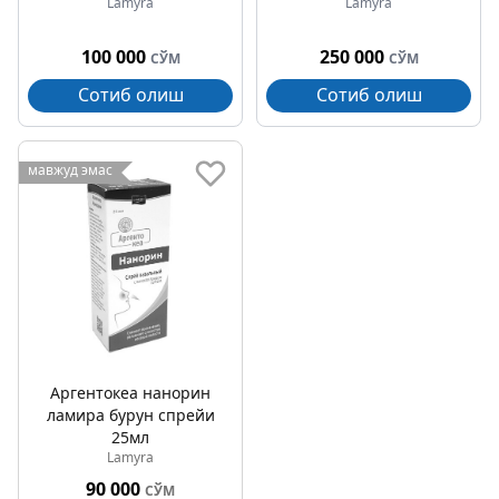
Lamyra
Lamyra
100 000
250 000
СЎМ
СЎМ
Сотиб олиш
Сотиб олиш
мавжуд эмас
Аргентокеа нанорин
ламира бурун спрейи
25мл
Lamyra
90 000
СЎМ