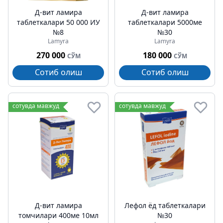
Д-вит ламира
Д-вит ламира
таблеткалари 50 000 ИУ
таблеткалари 5000ме
№8
№30
Lamyra
Lamyra
270 000
180 000
СЎМ
СЎМ
Сотиб олиш
Сотиб олиш
сотувда мавжуд
сотувда мавжуд
Д-вит ламира
Лефол ёд таблеткалари
томчилари 400ме 10мл
№30