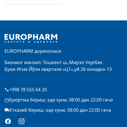
Footer
EUROPHARM дорихонаси
Бизнинг манзил: Тошкент ш.,Мирзо Улуғбек
Буюк Ипак Йўли квартали «Ц1»,уй 26 хонадон 13
+998 78 555 64 20
Буюртма бериш: ҳар куни, 08:00 дан 22:00 гача
Етказиб бериш: ҳар куни, 08:00 дан 22:00 гача
Facebook
Instagram