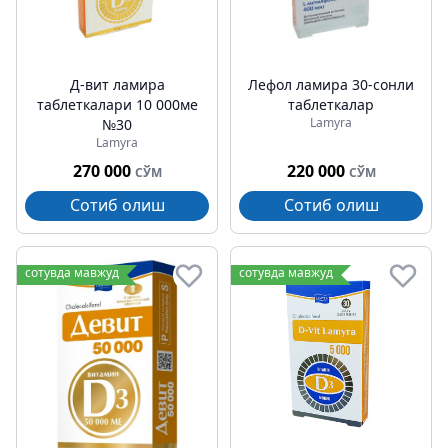
Д-вит ламира
Лефол ламира 30-сонли
таблеткалари 10 000ме
таблеткалар
Lamyra
№30
Lamyra
270 000
220 000
СЎМ
СЎМ
Сотиб олиш
Сотиб олиш
сотувда мавжуд
сотувда мавжуд