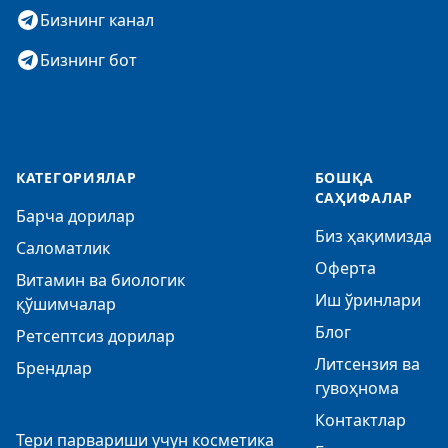
Бизнинг канал
Бизнинг бот
КАТЕГОРИЯЛАР
БОШҚА
САҲИФАЛАР
Барча дорилар
Биз ҳақимизда
Саломатлик
Оферта
Витамин ва биологик
Иш ўринлари
қўшимчалар
Блог
Ретсептсиз дорилар
Литсензия ва
Брендлар
гувоҳнома
Контактлар
Тери парвариши учун косметика