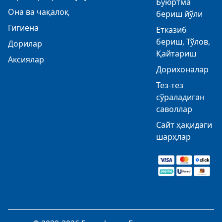
Буюртма
Она ва чақалоқ
бериш йўли
Гигиена
Етказиб
бериш, Тўлов,
Дорилар
Қайтариш
Аксиялар
Дорихоналар
Тез-тез
сўраладиган
саволлар
Сайт ҳақидаги
шарҳлар