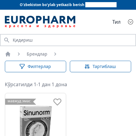
O'zbekiston bo'ylab yetkazib berish
+998 78 555 64 20
Тил
Қидириш
Брендлар
Бош саҳифа
Филтерлар
Тартиблаш
Кўрсатилди 1-1 дан 1 дона
мавжуд эмас