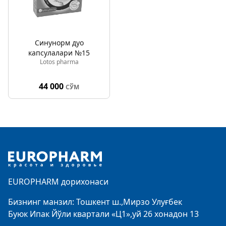
Синунорм дуо
капсулалари №15
Lotos pharma
44 000
СЎМ
Footer
EUROPHARM дорихонаси
Бизнинг манзил: Тошкент ш.,Мирзо Улуғбек
Буюк Ипак Йўли квартали «Ц1»,уй 26 хонадон 13