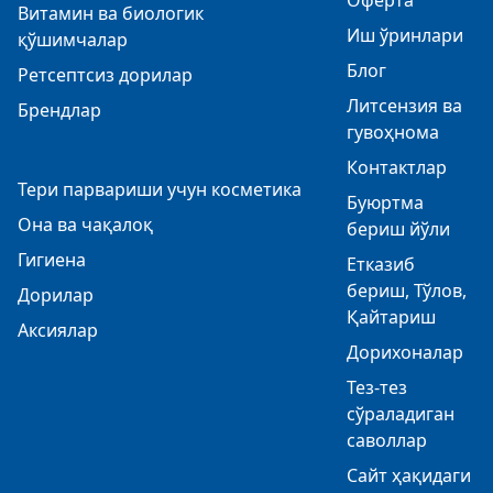
Оферта
Витамин ва биологик
Иш ўринлари
қўшимчалар
Блог
Ретсептсиз дорилар
Литсензия ва
Брендлар
гувоҳнома
Контактлар
Тери парвариши учун косметика
Буюртма
Она ва чақалоқ
бериш йўли
Гигиена
Етказиб
бериш, Тўлов,
Дорилар
Қайтариш
Аксиялар
Дорихоналар
Тез-тез
сўраладиган
саволлар
Сайт ҳақидаги