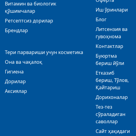
Оферта
Витамин ва биологик
Иш ўринлари
қўшимчалар
Блог
Ретсептсиз дорилар
Литсензия ва
Брендлар
гувоҳнома
Контактлар
Тери парвариши учун косметика
Буюртма
Она ва чақалоқ
бериш йўли
Гигиена
Етказиб
бериш, Тўлов,
Дорилар
Қайтариш
Аксиялар
Дорихоналар
Тез-тез
сўраладиган
саволлар
Сайт ҳақидаги