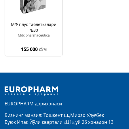
МФ плус таблеткалари
№30
Mdc pharmaceutica
155 000
СЎМ
Footer
EUROPHARM дорихонаси
Бизнинг манзил: Тошкент ш.,Мирзо Улуғбек
Буюк Ипак Йўли квартали «Ц1»,уй 26 хонадон 13