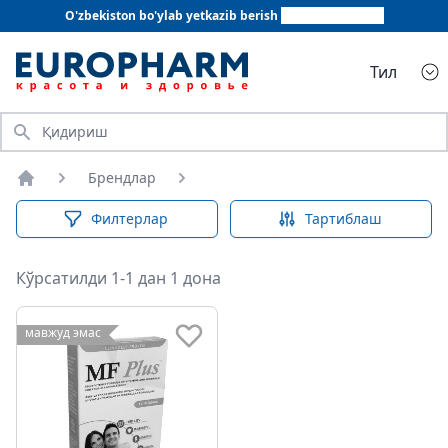
O'zbekiston bo'ylab yetkazib berish
+998 78 555 64 20
Тил
Қидириш
Брендлар
Бош саҳифа
Филтерлар
Тартиблаш
Кўрсатилди 1-1 дан 1 дона
мавжуд эмас