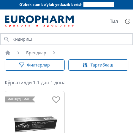
O'zbekiston bo'ylab yetkazib berish
+998 78 555 64 20
Тил
Қидириш
Брендлар
Бош саҳифа
Филтерлар
Тартиблаш
Кўрсатилди 1-1 дан 1 дона
мавжуд эмас