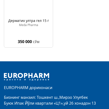
Дерматих ултра гел 15 г
Meda Pharma
350 000
СЎМ
Footer
EUROPHARM дорихонаси
Бизнинг манзил: Тошкент ш.,Мирзо Улуғбек
Буюк Ипак Йўли квартали «Ц1»,уй 26 хонадон 13