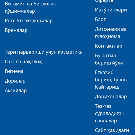
Оферта
Витамин ва биологик
Иш ўринлари
қўшимчалар
Блог
Ретсептсиз дорилар
Литсензия ва
Брендлар
гувоҳнома
Контактлар
Тери парвариши учун косметика
Буюртма
Она ва чақалоқ
бериш йўли
Гигиена
Етказиб
бериш, Тўлов,
Дорилар
Қайтариш
Аксиялар
Дорихоналар
Тез-тез
сўраладиган
саволлар
Сайт ҳақидаги