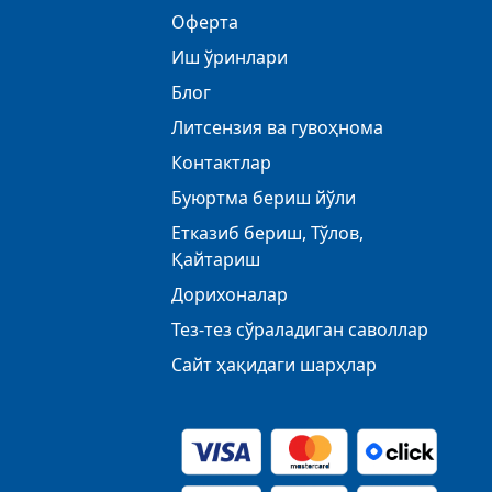
Оферта
Иш ўринлари
Блог
Литсензия ва гувоҳнома
Контактлар
Буюртма бериш йўли
Етказиб бериш, Тўлов,
Қайтариш
Дорихоналар
Тез-тез сўраладиган саволлар
Сайт ҳақидаги шарҳлар