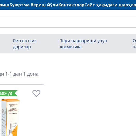
ариш
Буюртма бериш йўли
Контактлар
Сайт ҳақидаги шарҳл
Ретсептсиз
Тери парвариши учун
О
дорилар
косметика
ч
и 1-1 дан 1 дона
мавжуд