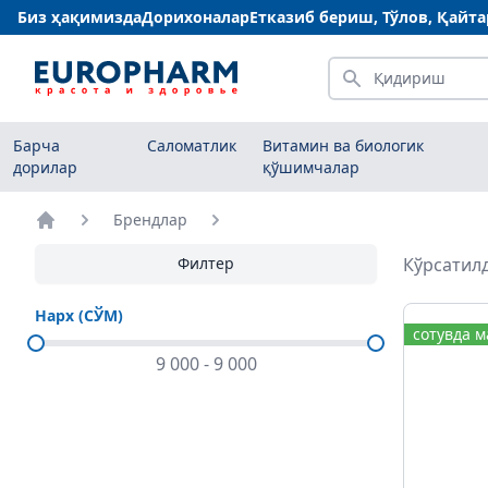
Биз ҳақимизда
Дорихоналар
Етказиб бериш, Тўлов, Қайт
Қидириш
Барча
Саломатлик
Витамин ва биологик
дорилар
қўшимчалар
Брендлар
Бош саҳифа
Филтер
Кўрсатилд
Нарх (СЎМ)
сотувда 
9 000
-
9 000