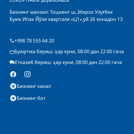
EUROPHARM дорихонаси
Бизнинг манзил: Тошкент ш.,Мирзо Улуғбек
Буюк Ипак Йўли квартали «Ц1»,уй 26 хонадон 13
+998 78 555 64 20
Буюртма бериш: ҳар куни, 08:00 дан 22:00 гача
Етказиб бериш: ҳар куни, 08:00 дан 22:00 гача
Facebook
Instagram
Бизнинг канал
Бизнинг бот