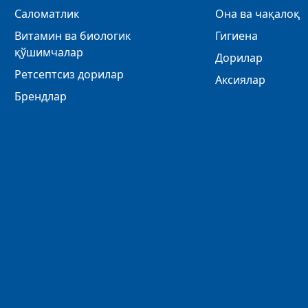
Саломатлик
Она ва чақалоқ
Витамин ва биологик
Гигиена
қўшимчалар
Дорилар
Ретсептсиз дорилар
Аксиялар
Брендлар