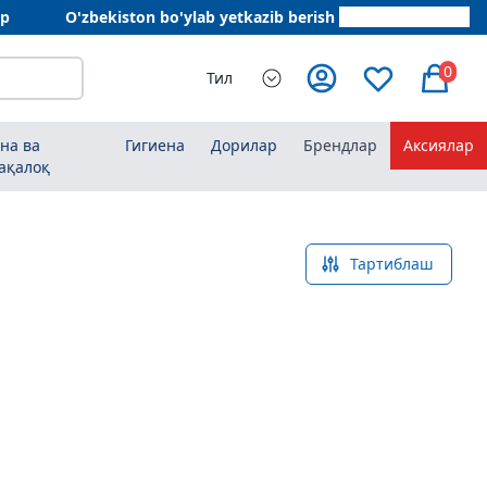
ар
O'zbekiston bo'ylab yetkazib berish
+998 78 555 64 20
0
Тил
на ва
Гигиена
Дорилар
Брендлар
Аксиялар
ақалоқ
Тартиблаш