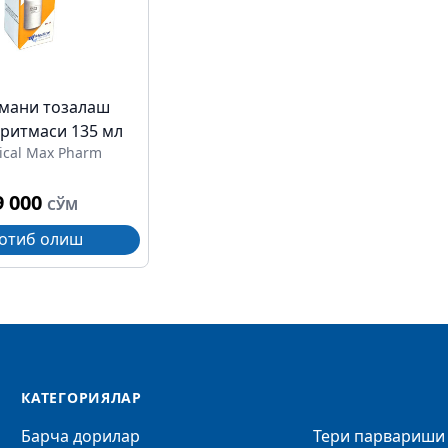
мани тозалаш
эритмаси 135 мл
ical Max Pharm
9 000
СЎМ
отиб олиш
КАТЕГОРИЯЛАР
Барча дорилар
Тери парвариши 