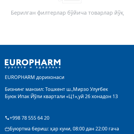
Берилган филтерлар бўйича товарлар йўқ
Footer
EUROPHARM дорихонаси
Бизнинг манзил: Тошкент ш.,Мирзо Улуғбек
Буюк Ипак Йўли квартали «Ц1»,уй 26 хонадон 13
+998 78 555 64 20
Буюртма бериш: ҳар куни, 08:00 дан 22:00 гача