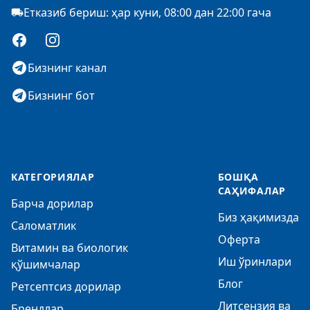
Етказиб бериш: ҳар куни, 08:00 дан 22:00 гача
Facebook
Instagram
Бизнинг канал
Бизнинг бот
КАТЕГОРИЯЛАР
БОШҚА
САҲИФАЛАР
Барча дорилар
Биз ҳақимизда
Саломатлик
Оферта
Витамин ва биологик
Иш ўринлари
қўшимчалар
Блог
Ретсептсиз дорилар
Литсензия ва
Брендлар