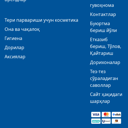
гувоҳнома
Контактлар
Тери парвариши учун косметика
Буюртма
Она ва чақалоқ
бериш йўли
Гигиена
Етказиб
бериш, Тўлов,
Дорилар
Қайтариш
Аксиялар
Дорихоналар
Тез-тез
сўраладиган
саволлар
Сайт ҳақидаги
шарҳлар