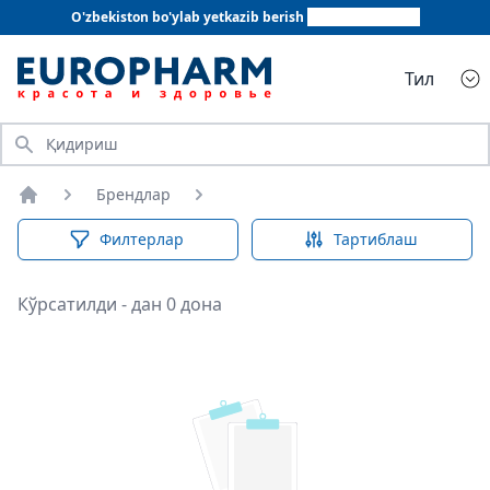
O'zbekiston bo'ylab yetkazib berish
+998 78 555 64 20
Тил
Қидириш
Брендлар
Бош саҳифа
Филтерлар
Тартиблаш
Кўрсатилди - дан 0 дона