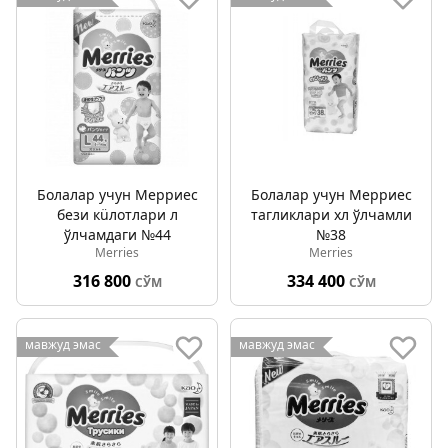
Болалар учун Мерриес
Болалар учун Мерриес
бези кüлотлари л
тагликлари хл ўлчамли
ўлчамдаги №44
№38
Merries
Merries
316 800
334 400
СЎМ
СЎМ
мавжуд эмас
мавжуд эмас