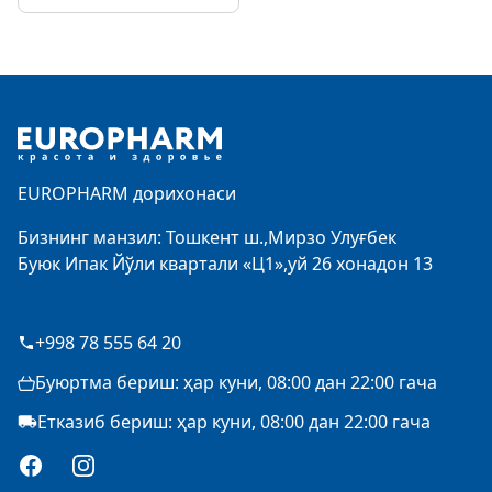
Footer
EUROPHARM дорихонаси
Бизнинг манзил: Тошкент ш.,Мирзо Улуғбек
Буюк Ипак Йўли квартали «Ц1»,уй 26 хонадон 13
+998 78 555 64 20
Буюртма бериш: ҳар куни, 08:00 дан 22:00 гача
Етказиб бериш: ҳар куни, 08:00 дан 22:00 гача
Facebook
Instagram