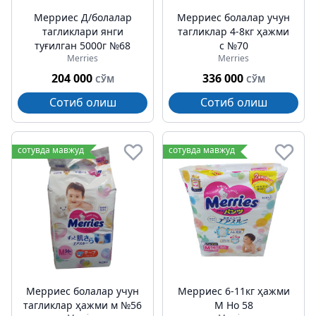
Мерриес Д/болалар
Мерриес болалар учун
тагликлари янги
тагликлар 4-8кг ҳажми
туғилган 5000г №68
с №70
Merries
Merries
204 000
336 000
СЎМ
СЎМ
Сотиб олиш
Сотиб олиш
сотувда мавжуд
сотувда мавжуд
Мерриес болалар учун
Мерриес 6-11кг ҳажми
тагликлар ҳажми м №56
M Но 58