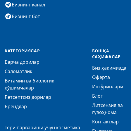
Бизнинг канал
Бизнинг бот
КАТЕГОРИЯЛАР
БОШҚА
САҲИФАЛАР
Барча дорилар
Биз ҳақимизда
Саломатлик
Оферта
Витамин ва биологик
Иш ўринлари
қўшимчалар
Блог
Ретсептсиз дорилар
Литсензия ва
Брендлар
гувоҳнома
Контактлар
Тери парвариши учун косметика