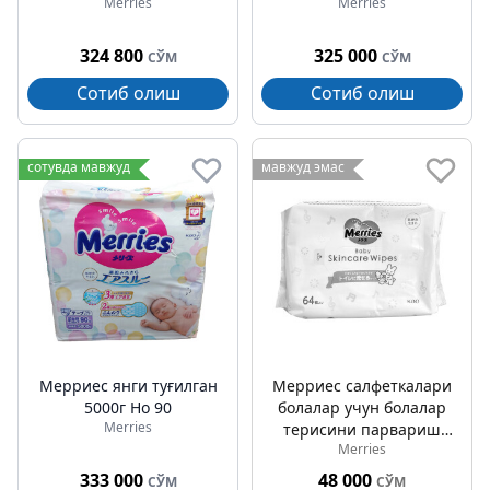
Merries
Merries
324 800
325 000
СЎМ
СЎМ
Сотиб олиш
Сотиб олиш
сотувда мавжуд
мавжуд эмас
Мерриес янги туғилган
Мерриес салфеткалари
5000г Но 90
болалар учун болалар
Merries
терисини парвариш
Merries
қилиш учун
салфеткалар №64
333 000
48 000
СЎМ
СЎМ