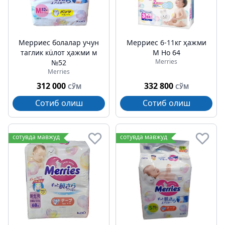
Мерриес болалар учун
Мерриес 6-11кг ҳажми
таглик кüлот ҳажми м
M Но 64
Merries
№52
Merries
312 000
332 800
СЎМ
СЎМ
Сотиб олиш
Сотиб олиш
сотувда мавжуд
сотувда мавжуд