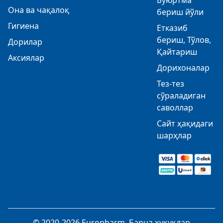
Буюртма
Она ва чақалоқ
бериш йўли
Гигиена
Етказиб
бериш, Тўлов,
Дорилар
Қайтариш
Аксиялар
Дорихоналар
Тез-тез
сўраладиган
саволлар
Сайт ҳақидаги
шарҳлар
© 2020-2026 Europharm. Барча ҳуқуқлар