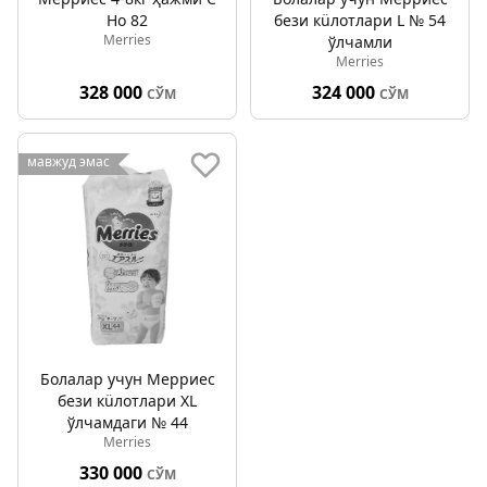
Но 82
бези кüлотлари L № 54
Merries
ўлчамли
Merries
328 000
324 000
СЎМ
СЎМ
мавжуд эмас
Болалар учун Мерриес
бези кüлотлари XL
ўлчамдаги № 44
Merries
330 000
СЎМ