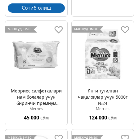
Сотиб олиш
мавжуд эмас
мавжуд эмас
Мерриес салфеткалари
Янги туғилган
нам болалар учун
чақалоқлар учун 5000г
биринчи премиум
№24
Merries
Merries
чақалоқ терисини
тозалаш № 54
45 000
124 000
СЎМ
СЎМ
мавжуд эмас
мавжуд эмас