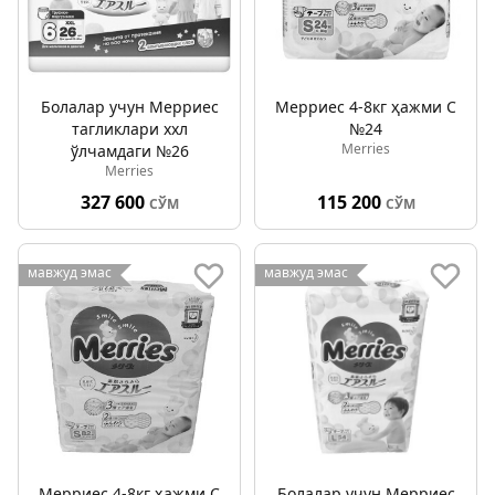
Болалар учун Мерриес
Мерриес 4-8кг ҳажми С
тагликлари ххл
№24
Merries
ўлчамдаги №26
Merries
327 600
115 200
СЎМ
СЎМ
мавжуд эмас
мавжуд эмас
Мерриес 4-8кг ҳажми С
Болалар учун Мерриес