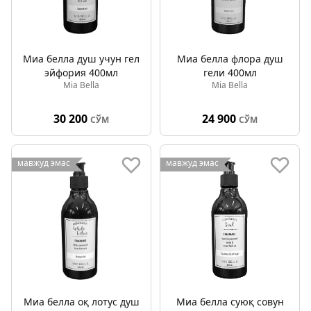
Миа белла душ учун гел
Миа белла флора душ
эйфория 400мл
гели 400мл
Mia Bella
Mia Bella
30 200
24 900
СЎМ
СЎМ
мавжуд эмас
мавжуд эмас
Миа белла оқ лотус душ
Миа белла суюқ совун