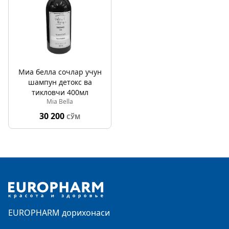
Миа белла сочлар учун
шампун детокс ва
тикловчи 400мл
Mia Bella
30 200
СЎМ
Footer
EUROPHARM дорихонаси