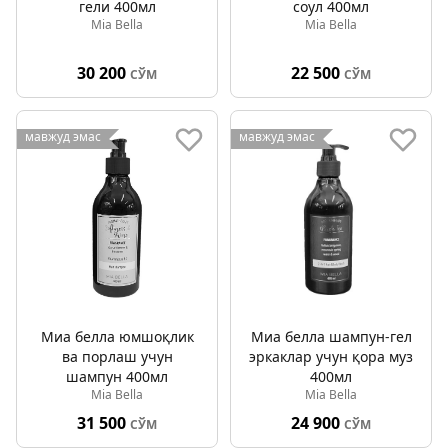
гели 400мл
соул 400мл
Mia Bella
Mia Bella
30 200
22 500
СЎМ
СЎМ
мавжуд эмас
мавжуд эмас
Миа белла юмшоқлик
Миа белла шампун-гел
ва порлаш учун
эркаклар учун қора муз
шампун 400мл
400мл
Mia Bella
Mia Bella
31 500
24 900
СЎМ
СЎМ