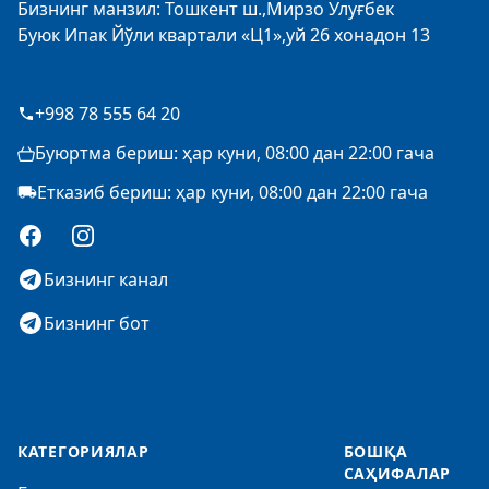
Бизнинг манзил: Тошкент ш.,Мирзо Улуғбек
Буюк Ипак Йўли квартали «Ц1»,уй 26 хонадон 13
+998 78 555 64 20
Буюртма бериш: ҳар куни, 08:00 дан 22:00 гача
Етказиб бериш: ҳар куни, 08:00 дан 22:00 гача
Facebook
Instagram
Бизнинг канал
Бизнинг бот
КАТЕГОРИЯЛАР
БОШҚА
САҲИФАЛАР