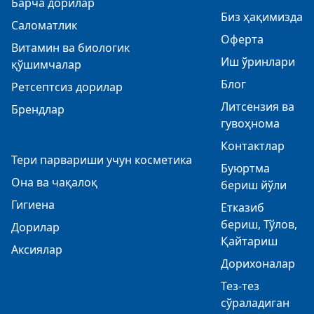
Барча дорилар
Биз ҳақимизда
Саломатлик
Оферта
Витамин ва биологик
Иш ўринлари
қўшимчалар
Блог
Ретсептсиз дорилар
Литсензия ва
Брендлар
гувоҳнома
Контактлар
Тери парвариши учун косметика
Буюртма
Она ва чақалоқ
бериш йўли
Гигиена
Етказиб
бериш, Тўлов,
Дорилар
Қайтариш
Аксиялар
Дорихоналар
Тез-тез
сўраладиган