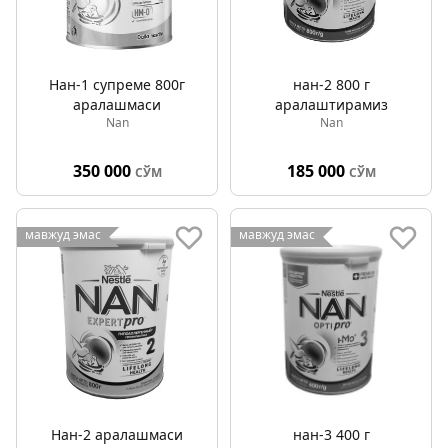
Нан-1 супреме 800г
нан-2 800 г
аралашмаси
аралаштирамиз
Nan
Nan
350 000
185 000
СЎМ
СЎМ
мавжуд эмас
мавжуд эмас
Нан-2 аралашмаси
нан-3 400 г