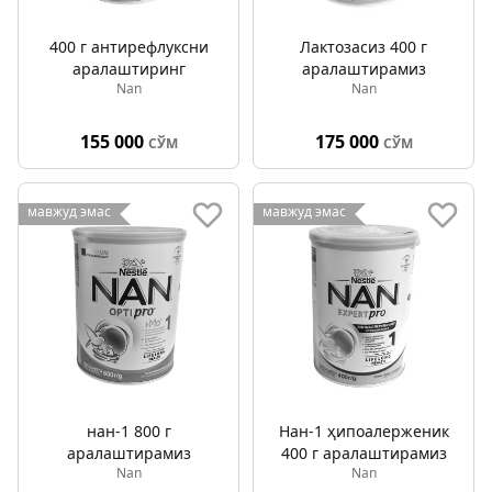
400 г антирефлуксни
Лактозасиз 400 г
аралаштиринг
аралаштирамиз
Nan
Nan
155 000
175 000
СЎМ
СЎМ
мавжуд эмас
мавжуд эмас
нан-1 800 г
Нан-1 ҳипоалерженик
аралаштирамиз
400 г аралаштирамиз
Nan
Nan