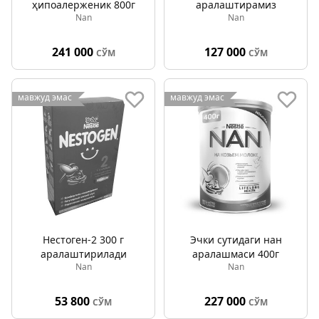
ҳипоалерженик 800г
аралаштирамиз
Nan
Nan
241 000
127 000
СЎМ
СЎМ
мавжуд эмас
мавжуд эмас
Нестоген-2 300 г
Эчки сутидаги нан
аралаштирилади
аралашмаси 400г
Nan
Nan
53 800
227 000
СЎМ
СЎМ