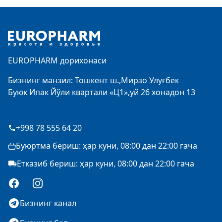
Footer
EUROPHARM дорихонаси
Бизнинг манзил: Тошкент ш.,Мирзо Улуғбек
Буюк Ипак Йўли квартали «Ц1»,уй 26 хонадон 13
+998 78 555 64 20
Буюртма бериш: ҳар куни, 08:00 дан 22:00 гача
Етказиб бериш: ҳар куни, 08:00 дан 22:00 гача
Facebook
Instagram
Бизнинг канал