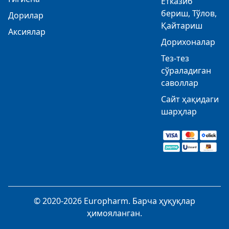
Етказиб
бериш, Тўлов,
Дорилар
Қайтариш
Аксиялар
Дорихоналар
Тез-тез
сўраладиган
саволлар
Сайт ҳақидаги
шарҳлар
© 2020-2026 Europharm. Барча ҳуқуқлар
ҳимояланган.