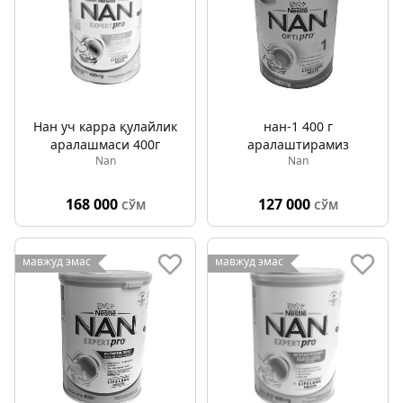
Нан уч карра қулайлик
нан-1 400 г
аралашмаси 400г
аралаштирамиз
Nan
Nan
168 000
127 000
СЎМ
СЎМ
мавжуд эмас
мавжуд эмас