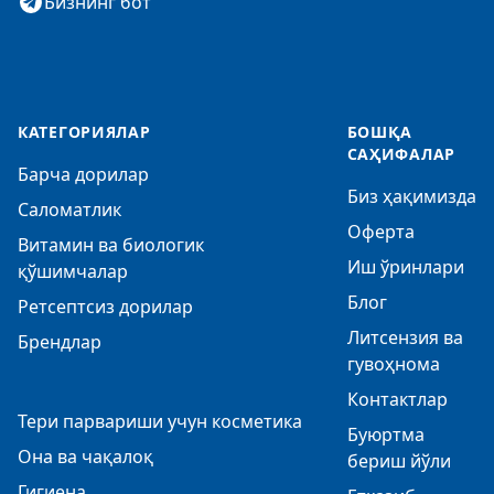
Бизнинг бот
КАТЕГОРИЯЛАР
БОШҚА
САҲИФАЛАР
Барча дорилар
Биз ҳақимизда
Саломатлик
Оферта
Витамин ва биологик
Иш ўринлари
қўшимчалар
Блог
Ретсептсиз дорилар
Литсензия ва
Брендлар
гувоҳнома
Контактлар
Тери парвариши учун косметика
Буюртма
Она ва чақалоқ
бериш йўли
Гигиена