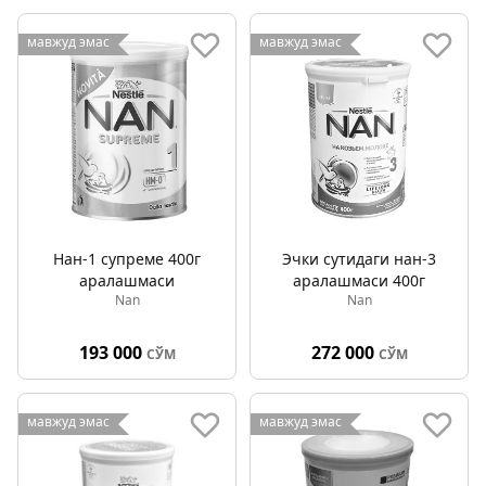
мавжуд эмас
мавжуд эмас
Нан-1 супреме 400г
Эчки сутидаги нан-3
аралашмаси
аралашмаси 400г
Nan
Nan
193 000
272 000
СЎМ
СЎМ
мавжуд эмас
мавжуд эмас