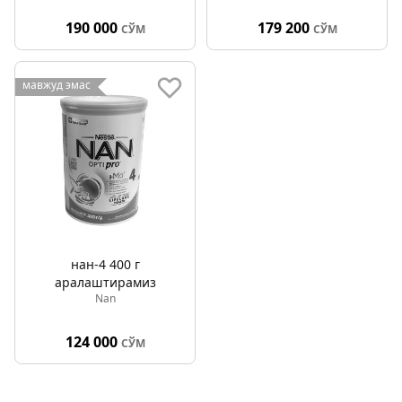
190 000
179 200
СЎМ
СЎМ
мавжуд эмас
нан-4 400 г
аралаштирамиз
Nan
124 000
СЎМ