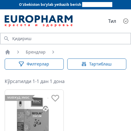
O'zbekiston bo'ylab yetkazib berish
+998 78 555 64 20
Тил
Қидириш
Брендлар
Бош саҳифа
Филтерлар
Тартиблаш
Кўрсатилди 1-1 дан 1 дона
мавжуд эмас