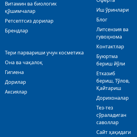
Оферта
Витамин ва биологик
Иш ўринлари
қўшимчалар
Блог
Ретсептсиз дорилар
Литсензия ва
Брендлар
гувоҳнома
Контактлар
Тери парвариши учун косметика
Буюртма
Она ва чақалоқ
бериш йўли
Гигиена
Етказиб
бериш, Тўлов,
Дорилар
Қайтариш
Аксиялар
Дорихоналар
Тез-тез
сўраладиган
саволлар
Сайт ҳақидаги