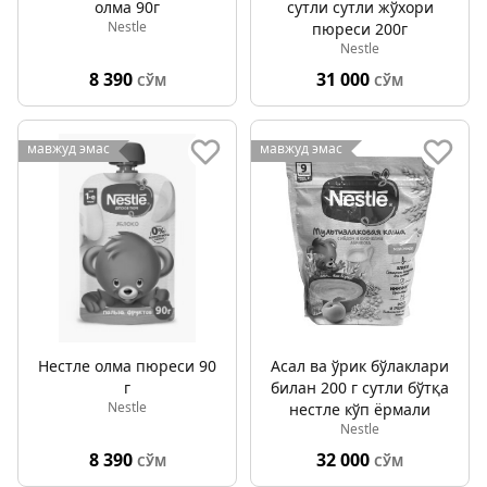
олма 90г
сутли сутли жўхори
Nestle
пюреси 200г
Nestle
8 390
31 000
СЎМ
СЎМ
мавжуд эмас
мавжуд эмас
Нестле олма пюреси 90
Асал ва ўрик бўлаклари
г
билан 200 г сутли бўтқа
Nestle
нестле кўп ёрмали
Nestle
8 390
32 000
СЎМ
СЎМ