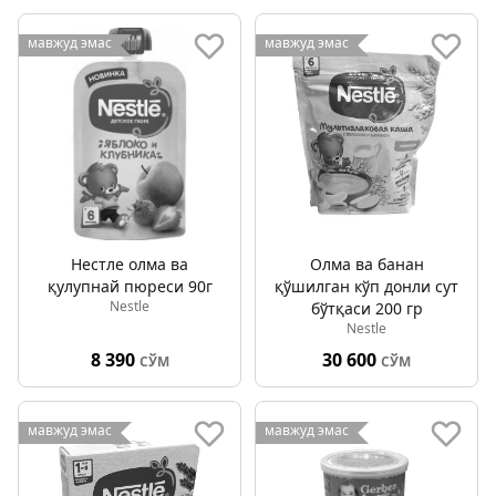
мавжуд эмас
мавжуд эмас
Нестле олма ва
Олма ва банан
қулупнай пюреси 90г
қўшилган кўп донли сут
Nestle
бўтқаси 200 гр
Nestle
8 390
30 600
СЎМ
СЎМ
мавжуд эмас
мавжуд эмас