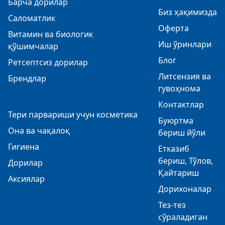
Барча дорилар
Биз ҳақимизда
Саломатлик
Оферта
Витамин ва биологик
Иш ўринлари
қўшимчалар
Блог
Ретсептсиз дорилар
Литсензия ва
Брендлар
гувоҳнома
Контактлар
Тери парвариши учун косметика
Буюртма
Она ва чақалоқ
бериш йўли
Гигиена
Етказиб
бериш, Тўлов,
Дорилар
Қайтариш
Аксиялар
Дорихоналар
Тез-тез
сўраладиган