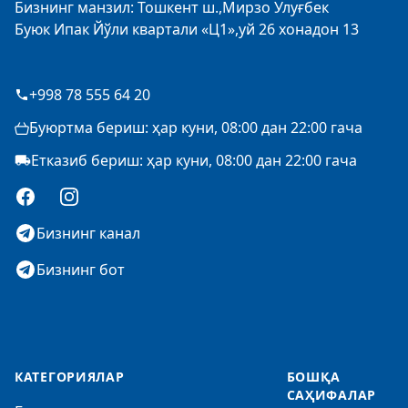
Бизнинг манзил: Тошкент ш.,Мирзо Улуғбек
Буюк Ипак Йўли квартали «Ц1»,уй 26 хонадон 13
+998 78 555 64 20
Буюртма бериш: ҳар куни, 08:00 дан 22:00 гача
Етказиб бериш: ҳар куни, 08:00 дан 22:00 гача
Facebook
Instagram
Бизнинг канал
Бизнинг бот
КАТЕГОРИЯЛАР
БОШҚА
САҲИФАЛАР