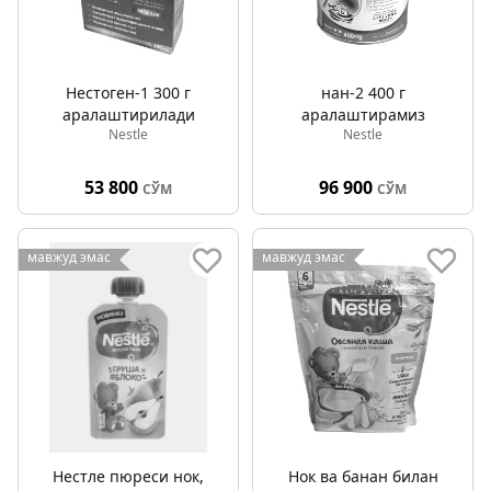
Нестоген-1 300 г
нан-2 400 г
аралаштирилади
аралаштирамиз
Nestle
Nestle
53 800
96 900
СЎМ
СЎМ
мавжуд эмас
мавжуд эмас
Нестле пюреси нок,
Нок ва банан билан