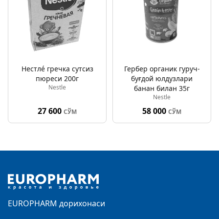
Нестлé гречка сутсиз
Гербер органик гуруч-
пюреси 200г
буғдой юлдузлари
Nestle
банан билан 35г
Nestle
27 600
58 000
СЎМ
СЎМ
Footer
EUROPHARM дорихонаси