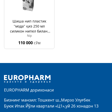
Шиша нип пластик
"мода" қиз 250 мл
силикон нипел билан,
Nip
ўлчами 1 0-6 ой (ўртача
оқим) M
110 000
СЎМ
Footer
EUROPHARM дорихонаси
Бизнинг манзил: Тошкент ш.,Мирзо Улуғбек
Буюк Ипак Йўли квартали «Ц1»,уй 26 хонадон 13