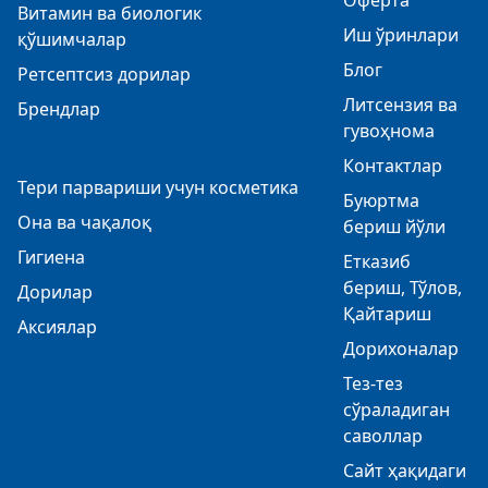
Оферта
Витамин ва биологик
Иш ўринлари
қўшимчалар
Блог
Ретсептсиз дорилар
Литсензия ва
Брендлар
гувоҳнома
Контактлар
Тери парвариши учун косметика
Буюртма
Она ва чақалоқ
бериш йўли
Гигиена
Етказиб
бериш, Тўлов,
Дорилар
Қайтариш
Аксиялар
Дорихоналар
Тез-тез
сўраладиган
саволлар
Сайт ҳақидаги