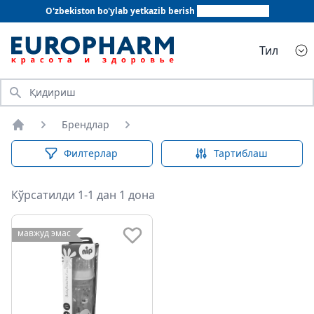
O'zbekiston bo'ylab yetkazib berish
+998 78 555 64 20
Тил
Қидириш
Брендлар
Бош саҳифа
Филтерлар
Тартиблаш
Кўрсатилди 1-1 дан 1 дона
мавжуд эмас