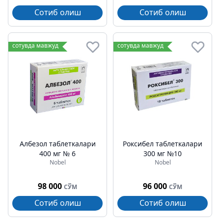
Сотиб олиш
Сотиб олиш
сотувда мавжуд
сотувда мавжуд
Албезол таблеткалари
Роксибел таблеткалари
400 мг № 6
300 мг №10
Nobel
Nobel
98 000
96 000
СЎМ
СЎМ
Сотиб олиш
Сотиб олиш