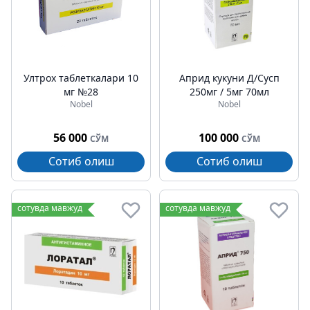
Ултрох таблеткалари 10
Априд кукуни Д/Сусп
мг №28
250мг / 5мг 70мл
Nobel
Nobel
56 000
100 000
СЎМ
СЎМ
Сотиб олиш
Сотиб олиш
сотувда мавжуд
сотувда мавжуд