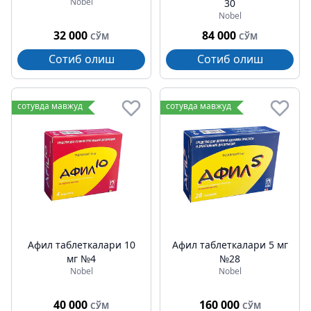
Nobel
30
Nobel
32 000
84 000
СЎМ
СЎМ
Сотиб олиш
Сотиб олиш
сотувда мавжуд
сотувда мавжуд
Афил таблеткалари 10
Афил таблеткалари 5 мг
мг №4
№28
Nobel
Nobel
40 000
160 000
СЎМ
СЎМ