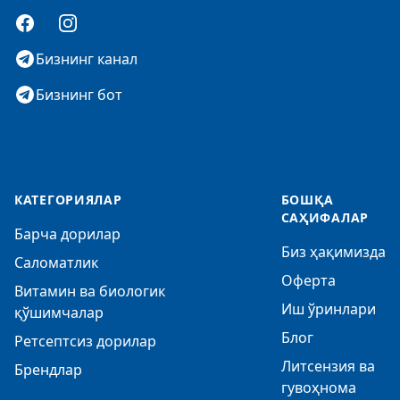
Facebook
Instagram
Бизнинг канал
Бизнинг бот
КАТЕГОРИЯЛАР
БОШҚА
САҲИФАЛАР
Барча дорилар
Биз ҳақимизда
Саломатлик
Оферта
Витамин ва биологик
Иш ўринлари
қўшимчалар
Блог
Ретсептсиз дорилар
Литсензия ва
Брендлар
гувоҳнома