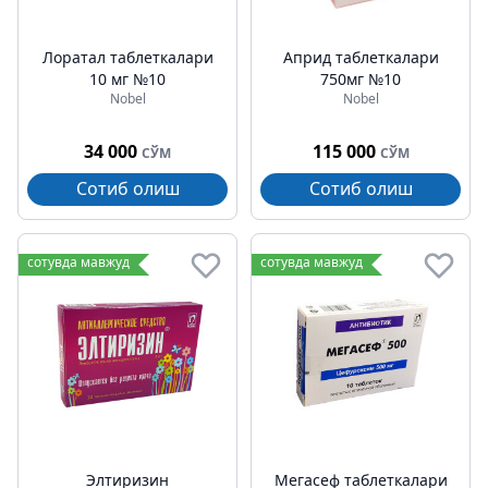
Лоратал таблеткалари
Априд таблеткалари
10 мг №10
750мг №10
Nobel
Nobel
34 000
115 000
СЎМ
СЎМ
Сотиб олиш
Сотиб олиш
сотувда мавжуд
сотувда мавжуд
Элтиризин
Мегасеф таблеткалари