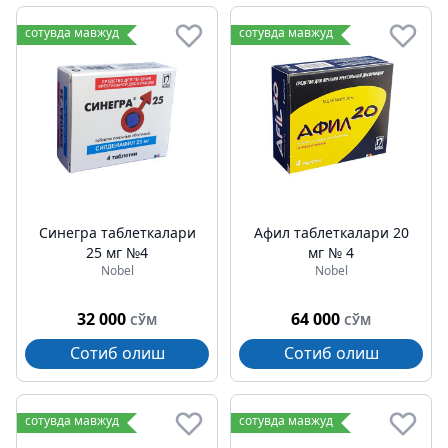
сотувда мавжуд
сотувда мавжуд
Синегра таблеткалари
Афил таблеткалари 20
25 мг №4
мг № 4
Nobel
Nobel
32 000
64 000
СЎМ
СЎМ
Сотиб олиш
Сотиб олиш
сотувда мавжуд
сотувда мавжуд