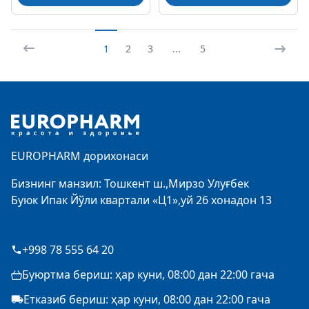
1
2
3
...
5
Footer
EUROPHARM дорихонаси
Бизнинг манзил: Тошкент ш.,Мирзо Улуғбек
Буюк Ипак Йўли квартали «Ц1»,уй 26 хонадон 13
+998 78 555 64 20
Буюртма бериш: ҳар куни, 08:00 дан 22:00 гача
Етказиб бериш: ҳар куни, 08:00 дан 22:00 гача