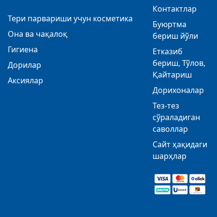
Контактлар
Тери парвариши учун косметика
Буюртма
Она ва чақалоқ
бериш йўли
Гигиена
Етказиб
бериш, Тўлов,
Дорилар
Қайтариш
Аксиялар
Дорихоналар
Тез-тез
сўраладиган
саволлар
Сайт ҳақидаги
шарҳлар