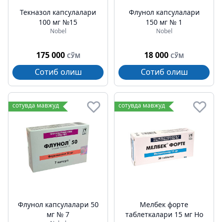
Текназол капсулалари
Флунол капсулалари
100 мг №15
150 мг № 1
Nobel
Nobel
175 000
18 000
СЎМ
СЎМ
Сотиб олиш
Сотиб олиш
сотувда мавжуд
сотувда мавжуд
Флунол капсулалари 50
Мелбек форте
мг № 7
таблеткалари 15 мг Но