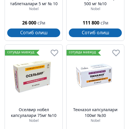
таблеткалари 5 мг № 10
500 мг №10
Nobel
Nobel
26 000
111 800
СЎМ
СЎМ
Сотиб олиш
Сотиб олиш
сотувда мавжуд
сотувда мавжуд
Оселвир нобел
Текназол капсулалари
капсулалари 75мг №10
100мг №30
Nobel
Nobel