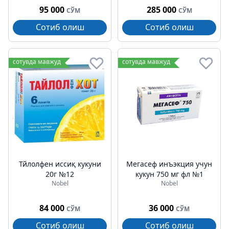
95 000
285 000
СЎМ
СЎМ
Сотиб олиш
Сотиб олиш
сотувда мавжуд
сотувда мавжуд
Тйлолфен иссиқ кукуни
Мегасеф инъэкция учун
20г №12
кукун 750 мг фл №1
Nobel
Nobel
84 000
36 000
СЎМ
СЎМ
Сотиб олиш
Сотиб олиш