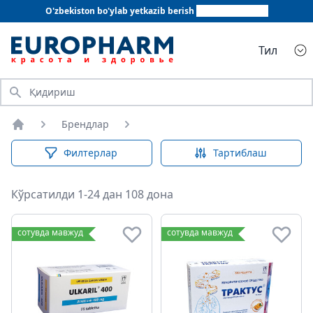
O'zbekiston bo'ylab yetkazib berish
+998 78 555 64 20
Тил
Қидириш
Брендлар
Бош саҳифа
Филтерлар
Тартиблаш
Кўрсатилди 1-24 дан 108 дона
сотувда мавжуд
сотувда мавжуд