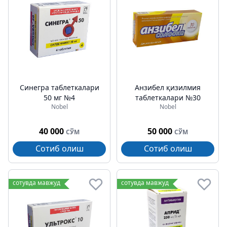
Синегра таблеткалари
Анзибел қизилмия
50 мг №4
таблеткалари №30
Nobel
Nobel
40 000
50 000
СЎМ
СЎМ
Сотиб олиш
Сотиб олиш
сотувда мавжуд
сотувда мавжуд