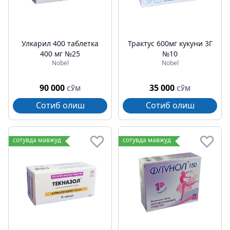
Улкарил 400 таблетка
Трактус 600мг кукуни 3Г
400 мг №25
№10
Nobel
Nobel
90 000
35 000
СЎМ
СЎМ
Сотиб олиш
Сотиб олиш
сотувда мавжуд
сотувда мавжуд