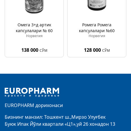
Омега 3+д артик
Ромега Ромега
капсулалари № 60
капсулалари №60
Норвегия
Норвегия
138 000
128 000
СЎМ
СЎМ
Footer
EUROPHARM дорихонаси
Бизнинг манзил: Тошкент ш.,Мирзо Улуғбек
Буюк Ипак Йўли квартали «Ц1»,уй 26 хонадон 13