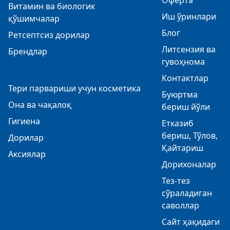
Оферта
Витамин ва биологик
Иш ўринлари
қўшимчалар
Блог
Ретсептсиз дорилар
Литсензия ва
Брендлар
гувоҳнома
Контактлар
Тери парвариши учун косметика
Буюртма
Она ва чақалоқ
бериш йўли
Гигиена
Етказиб
бериш, Тўлов,
Дорилар
Қайтариш
Аксиялар
Дорихоналар
Тез-тез
сўраладиган
саволлар
Сайт ҳақидаги