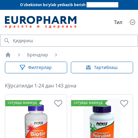
O'zbekiston bo'ylab yetkazib berish
+998 78 555 64 20
Тил
Қидириш
Брендлар
Бош саҳифа
Филтерлар
Тартиблаш
Кўрсатилди 1-24 дан 143 дона
сотувда мавжуд
сотувда мавжуд