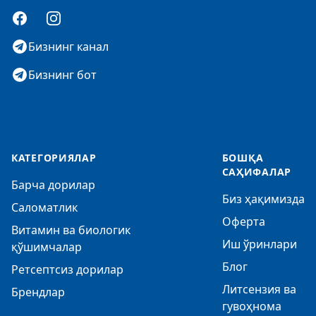
Facebook
Instagram
Бизнинг канал
Бизнинг бот
КАТЕГОРИЯЛАР
БОШҚА
САҲИФАЛАР
Барча дорилар
Биз ҳақимизда
Саломатлик
Оферта
Витамин ва биологик
Иш ўринлари
қўшимчалар
Блог
Ретсептсиз дорилар
Литсензия ва
Брендлар
гувоҳнома