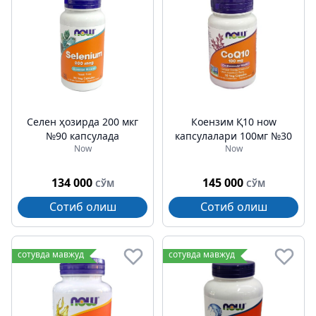
Селен ҳозирда 200 мкг
Коензим Қ10 ноw
№90 капсулада
капсулалари 100мг №30
Now
Now
134 000
145 000
СЎМ
СЎМ
Сотиб олиш
Сотиб олиш
сотувда мавжуд
сотувда мавжуд