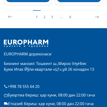
1
2
3
...
6
Footer
EUROPHARM дорихонаси
Бизнинг манзил: Тошкент ш.,Мирзо Улуғбек
Буюк Ипак Йўли квартали «Ц1»,уй 26 хонадон 13
+998 78 555 64 20
Буюртма бериш: ҳар куни, 08:00 дан 22:00 гача
Етказиб бериш: ҳар куни, 08:00 дан 22:00 гача