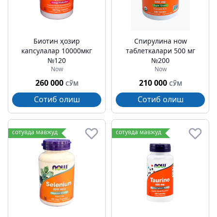
Биотин ҳозир
Спирулина ноw
капсулалар 10000мкг
таблеткалари 500 мг
№120
№200
Now
Now
260 000
210 000
СЎМ
СЎМ
Сотиб олиш
Сотиб олиш
сотувда мавжуд
сотувда мавжуд