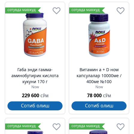
сотувда мавжуд
сотувда мавжуд
Габа энди гамма-
Витамин а + D ноw
аминобутирик кислота
капсулалар 10000ме /
кукуни 170 г
400ме №100
Now
Now
229 600
78 000
СЎМ
СЎМ
Сотиб олиш
Сотиб олиш
сотувда мавжуд
сотувда мавжуд