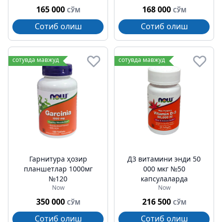
165 000
168 000
СЎМ
СЎМ
Сотиб олиш
Сотиб олиш
сотувда мавжуд
сотувда мавжуд
Гарнитура ҳозир
Д3 витамини энди 50
планшетлар 1000мг
000 мкг №50
№120
капсулаларда
Now
Now
350 000
216 500
СЎМ
СЎМ
Сотиб олиш
Сотиб олиш