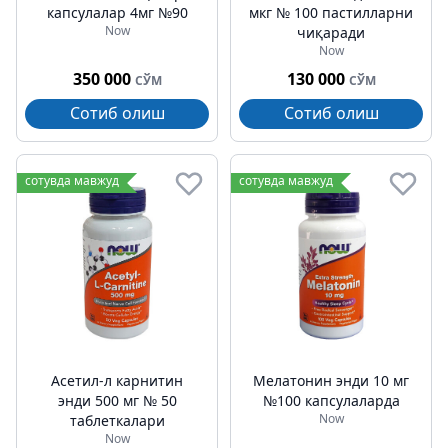
капсулалар 4мг №90
мкг № 100 пастилларни
Now
чиқаради
Now
350 000
130 000
СЎМ
СЎМ
Сотиб олиш
Сотиб олиш
сотувда мавжуд
сотувда мавжуд
Асетил-л карнитин
Мелатонин энди 10 мг
энди 500 мг № 50
№100 капсулаларда
Now
таблеткалари
Now