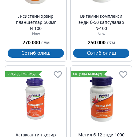
Л-систеин ҳозир
Витамин комплекси
планшетлар 500мг
энди б-50 капсулалар
№100
№100
Now
Now
270 000
250 000
СЎМ
СЎМ
Сотиб олиш
Сотиб олиш
сотувда мавжуд
сотувда мавжуд
Астаксантин ҳозир
Метил б-12 энди 1000