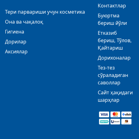
Контактлар
Тери парвариши учун косметика
Буюртма
Она ва чақалоқ
бериш йўли
Гигиена
Етказиб
бериш, Тўлов,
Дорилар
Қайтариш
Аксиялар
Дорихоналар
Тез-тез
сўраладиган
саволлар
Сайт ҳақидаги
шарҳлар