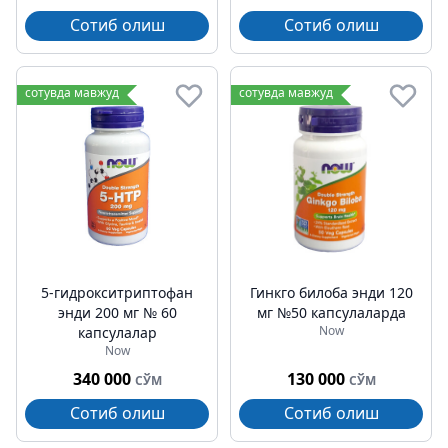
Сотиб олиш
Сотиб олиш
сотувда мавжуд
сотувда мавжуд
5-гидрокситриптофан
Гинкго билоба энди 120
энди 200 мг № 60
мг №50 капсулаларда
Now
капсулалар
Now
340 000
130 000
СЎМ
СЎМ
Сотиб олиш
Сотиб олиш