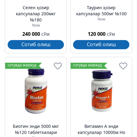
Селен ҳозир
Таурин ҳозир
капсулалар 200мкг
капсулалар 500мг №100
Now
№180
Now
240 000
120 000
СЎМ
СЎМ
Сотиб олиш
Сотиб олиш
сотувда мавжуд
сотувда мавжуд
Биотин энди 5000 мкг
Витамин А энди
№120 таблеткалари
капсулалар 10000м Но