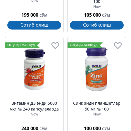
Now
100
Now
195 000
105 000
СЎМ
СЎМ
Сотиб олиш
Сотиб олиш
сотувда мавжуд
сотувда мавжуд
Витамин Д3 энди 5000
Синк энди планшетлар
мкг № 240 капсулаларда
50 мг № 100
Now
Now
240 000
100 000
СЎМ
СЎМ