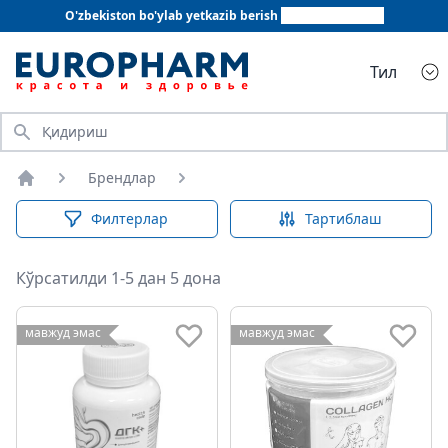
O'zbekiston bo'ylab yetkazib berish
+998 78 555 64 20
Тил
Қидириш
Брендлар
Бош саҳифа
Филтерлар
Тартиблаш
Кўрсатилди 1-5 дан 5 дона
мавжуд эмас
мавжуд эмас