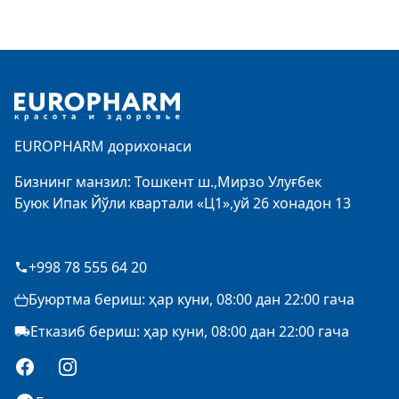
Footer
EUROPHARM дорихонаси
Бизнинг манзил: Тошкент ш.,Мирзо Улуғбек
Буюк Ипак Йўли квартали «Ц1»,уй 26 хонадон 13
+998 78 555 64 20
Буюртма бериш: ҳар куни, 08:00 дан 22:00 гача
Етказиб бериш: ҳар куни, 08:00 дан 22:00 гача
Facebook
Instagram