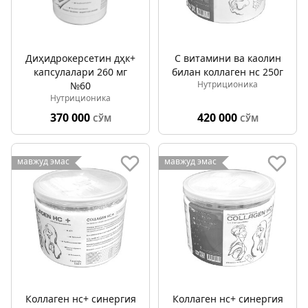
Диҳидрокерсетин дҳк+
С витамини ва каолин
капсулалари 260 мг
билан коллаген нс 250г
Нутриционика
№60
Нутриционика
370 000
420 000
СЎМ
СЎМ
мавжуд эмас
мавжуд эмас
Коллаген нс+ синергия
Коллаген нс+ синергия