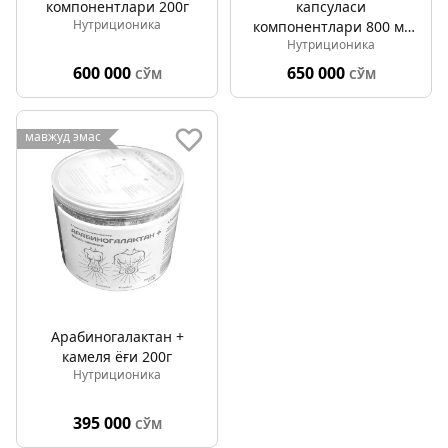
компонентлари 200г
капсуласи
Нутриционика
компонентлари 800 мг
Нутриционика
№210
600 000
650 000
СЎМ
СЎМ
мавжуд эмас
Арабиногалактан +
камеля ёғи 200г
Нутриционика
395 000
СЎМ