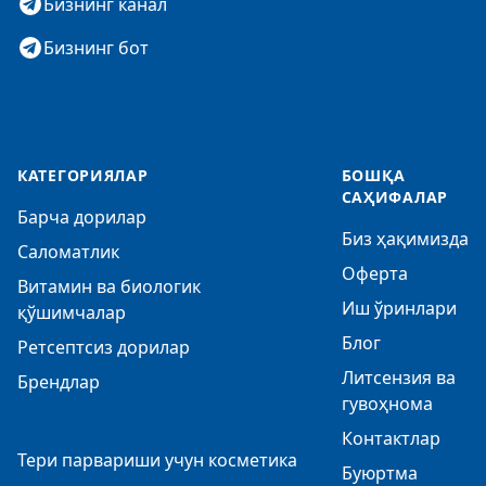
Бизнинг канал
Бизнинг бот
КАТЕГОРИЯЛАР
БОШҚА
САҲИФАЛАР
Барча дорилар
Биз ҳақимизда
Саломатлик
Оферта
Витамин ва биологик
Иш ўринлари
қўшимчалар
Блог
Ретсептсиз дорилар
Литсензия ва
Брендлар
гувоҳнома
Контактлар
Тери парвариши учун косметика
Буюртма