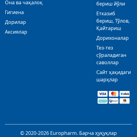
Она ва чақалоқ
бериш йўли
Гигиена
Етказиб
бериш, Тўлов,
Дорилар
Қайтариш
Аксиялар
Дорихоналар
Тез-тез
сўраладиган
саволлар
Сайт ҳақидаги
шарҳлар
© 2020-2026 Europharm. Барча ҳуқуқлар