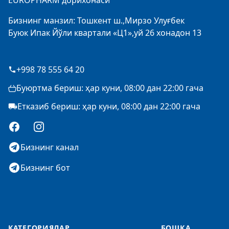
EUROPHARM дорихонаси
Бизнинг манзил: Тошкент ш.,Мирзо Улуғбек
Буюк Ипак Йўли квартали «Ц1»,уй 26 хонадон 13
+998 78 555 64 20
Буюртма бериш: ҳар куни, 08:00 дан 22:00 гача
Етказиб бериш: ҳар куни, 08:00 дан 22:00 гача
Facebook
Instagram
Бизнинг канал
Бизнинг бот
КАТЕГОРИЯЛАР
БОШҚА