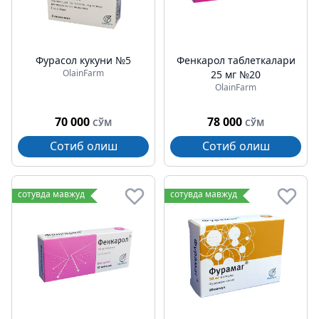
Фурасол кукуни №5
Фенкарол таблеткалари
OlainFarm
25 мг №20
OlainFarm
70 000
78 000
СЎМ
СЎМ
Сотиб олиш
Сотиб олиш
сотувда мавжуд
сотувда мавжуд