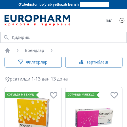
O'zbekiston bo'ylab yetkazib berish
+998 78 555 64 20
Тил
Қидириш
Брендлар
Бош саҳифа
Филтерлар
Тартиблаш
Кўрсатилди 1-13 дан 13 дона
сотувда мавжуд
сотувда мавжуд