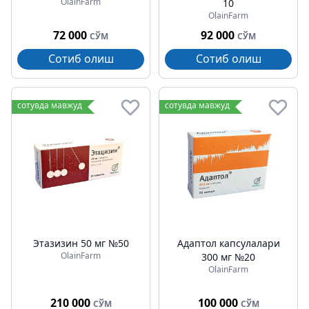
OlainFarm
10
OlainFarm
72 000
92 000
СЎМ
СЎМ
Сотиб олиш
Сотиб олиш
сотувда мавжуд
сотувда мавжуд
Этазизин 50 мг №50
Адаптол капсулалари
OlainFarm
300 мг №20
OlainFarm
210 000
100 000
СЎМ
СЎМ