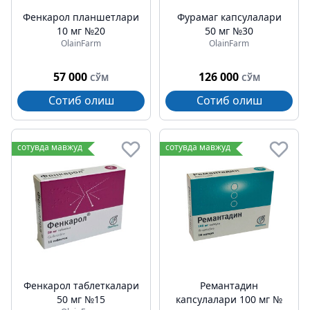
Фенкарол планшетлари
Фурамаг капсулалари
10 мг №20
50 мг №30
OlainFarm
OlainFarm
57 000
126 000
СЎМ
СЎМ
Сотиб олиш
Сотиб олиш
сотувда мавжуд
сотувда мавжуд
Фенкарол таблеткалари
Ремантадин
50 мг №15
капсулалари 100 мг №