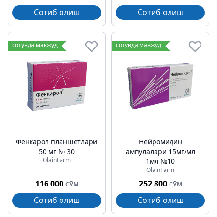
Сотиб олиш
Сотиб олиш
сотувда мавжуд
сотувда мавжуд
Фенкарол планшетлари
Нейромидин
50 мг № 30
ампулалари 15мг/мл
OlainFarm
1мл №10
OlainFarm
116 000
252 800
СЎМ
СЎМ
Сотиб олиш
Сотиб олиш