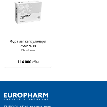
Фурамаг капсулалари
25мг №30
OlainFarm
114 000
СЎМ
Footer