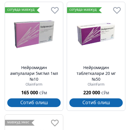
сотувда мавжуд
сотувда мавжуд
Нейромидин
Нейромидин
ампулалари 5мг/мл 1мл
таблеткалари 20 мг
№10
№50
OlainFarm
OlainFarm
165 000
220 000
СЎМ
СЎМ
Сотиб олиш
Сотиб олиш
мавжуд эмас