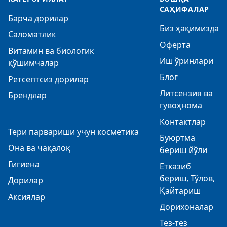
САҲИФАЛАР
Барча дорилар
Биз ҳақимизда
Саломатлик
Оферта
Витамин ва биологик
Иш ўринлари
қўшимчалар
Блог
Ретсептсиз дорилар
Литсензия ва
Брендлар
гувоҳнома
Контактлар
Тери парвариши учун косметика
Буюртма
Она ва чақалоқ
бериш йўли
Гигиена
Етказиб
бериш, Тўлов,
Дорилар
Қайтариш
Аксиялар
Дорихоналар
Тез-тез