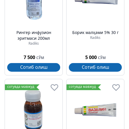
Рингер инфузион
Борик малҳами 5% 30 г
Radiks
эритмаси 200мл
Radiks
7 500
5 000
СЎМ
СЎМ
Сотиб олиш
Сотиб олиш
сотувда мавжуд
сотувда мавжуд