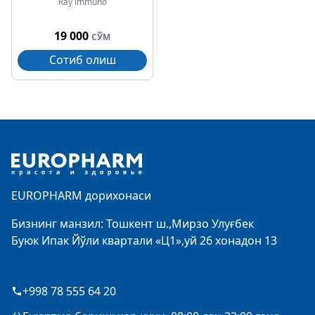
Ray immuno
19 000
СЎМ
Сотиб олиш
Footer
EUROPHARM дорихонаси
Бизнинг манзил: Тошкент ш.,Мирзо Улуғбек
Буюк Ипак Йўли квартали «Ц1»,уй 26 хонадон 13
+998 78 555 64 20