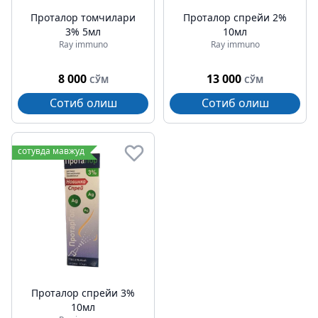
Проталор томчилари
Проталор спрейи 2%
3% 5мл
10мл
Ray immuno
Ray immuno
8 000
13 000
СЎМ
СЎМ
Сотиб олиш
Сотиб олиш
сотувда мавжуд
Проталор спрейи 3%
10мл