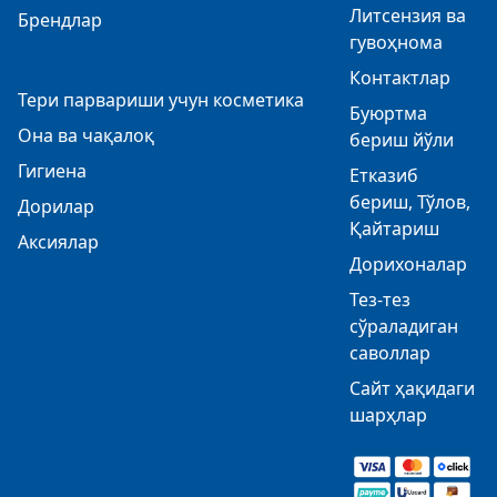
Литсензия ва
Брендлар
гувоҳнома
Контактлар
Тери парвариши учун косметика
Буюртма
Она ва чақалоқ
бериш йўли
Гигиена
Етказиб
бериш, Тўлов,
Дорилар
Қайтариш
Аксиялар
Дорихоналар
Тез-тез
сўраладиган
саволлар
Сайт ҳақидаги
шарҳлар