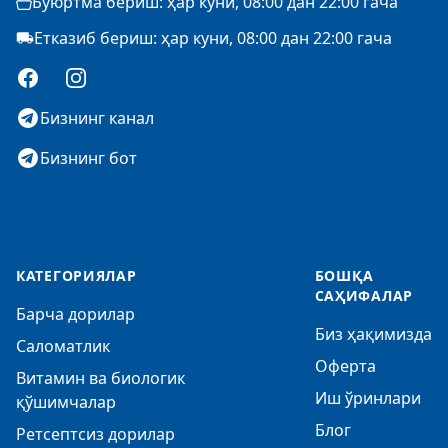
Буюртма бериш: ҳар куни, 08:00 дан 22:00 гача
Етказиб бериш: ҳар куни, 08:00 дан 22:00 гача
Facebook
Instagram
Бизнинг канал
Бизнинг бот
КАТЕГОРИЯЛАР
БОШҚА
САҲИФАЛАР
Барча дорилар
Биз ҳақимизда
Саломатлик
Оферта
Витамин ва биологик
Иш ўринлари
қўшимчалар
Блог
Ретсептсиз дорилар