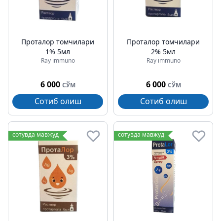
Проталор томчилари
Проталор томчилари
1% 5мл
2% 5мл
Ray immuno
Ray immuno
6 000
6 000
СЎМ
СЎМ
Сотиб олиш
Сотиб олиш
сотувда мавжуд
сотувда мавжуд