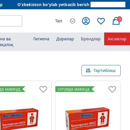
ар
O'zbekiston bo'ylab yetkazib berish
+998 78 555 64 20
0
Тил
на ва
Гигиена
Дорилар
Брендлар
Аксиялар
ақалоқ
Тартиблаш
да мавжуд
сотувда мавжуд