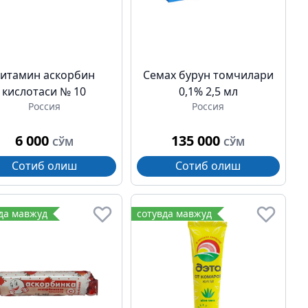
итамин аскорбин
Семах бурун томчилари
кислотаси № 10
0,1% 2,5 мл
Россия
Россия
6 000
135 000
СЎМ
СЎМ
Сотиб олиш
Сотиб олиш
да мавжуд
сотувда мавжуд