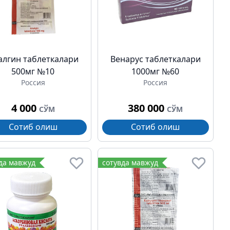
алгин таблеткалари
Венарус таблеткалари
500мг №10
1000мг №60
Россия
Россия
4 000
380 000
СЎМ
СЎМ
Сотиб олиш
Сотиб олиш
да мавжуд
сотувда мавжуд