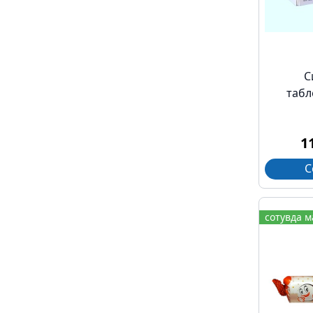
С
табл
1
С
сотувда 