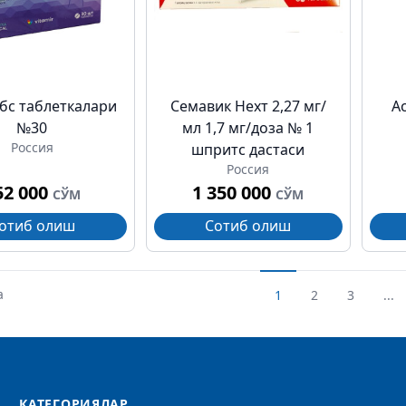
бс таблеткалари
Семавик Нехт 2,27 мг/
А
№30
мл 1,7 мг/доза № 1
Россия
шпритс дастаси
Россия
52 000
1 350 000
СЎМ
СЎМ
отиб олиш
Сотиб олиш
а
1
2
3
...
КАТЕГОРИЯЛАР