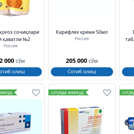
қоғоз сочиқлари
Карифлех креми 50мл
Россия
и қаватли №2
таб
Россия
2 000
205 000
СЎМ
СЎМ
отиб олиш
Сотиб олиш
мавжуд
сотувда мавжуд
сотув