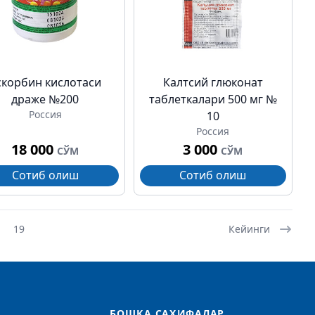
скорбин кислотаси
Калтсий глюконат
драже №200
таблеткалари 500 мг №
Россия
10
Россия
18 000
3 000
СЎМ
СЎМ
Сотиб олиш
Сотиб олиш
19
Кейинги
БОШҚА САҲИФАЛАР