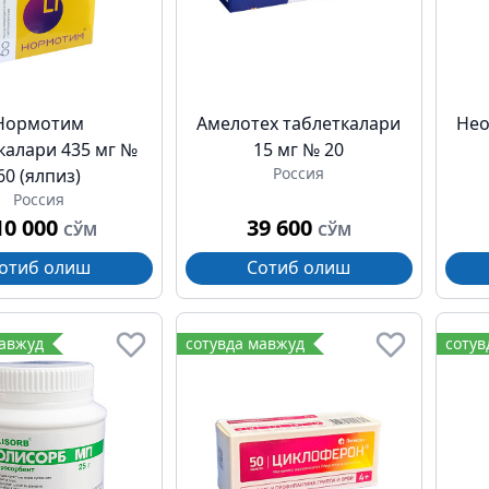
Нормотим
Амелотех таблеткалари
Нео
калари 435 мг №
15 мг № 20
Россия
60 (ялпиз)
Россия
10 000
39 600
СЎМ
СЎМ
отиб олиш
Сотиб олиш
мавжуд
сотувда мавжуд
сотув