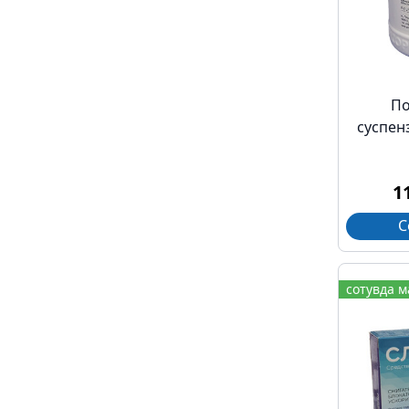
П
суспен
1
С
сотувда 