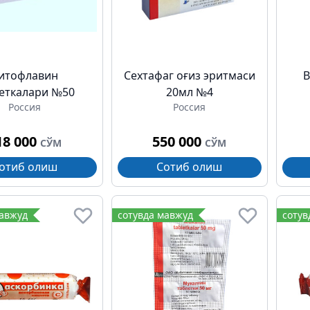
итофлавин
Сехтафаг оғиз эритмаси
В
еткалари №50
20мл №4
Россия
Россия
18 000
550 000
СЎМ
СЎМ
отиб олиш
Сотиб олиш
мавжуд
сотувда мавжуд
сотув