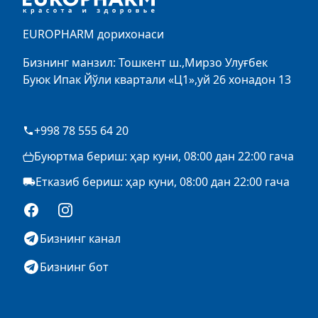
EUROPHARM дорихонаси
Бизнинг манзил: Тошкент ш.,Мирзо Улуғбек
Буюк Ипак Йўли квартали «Ц1»,уй 26 хонадон 13
+998 78 555 64 20
Буюртма бериш: ҳар куни, 08:00 дан 22:00 гача
Етказиб бериш: ҳар куни, 08:00 дан 22:00 гача
Facebook
Instagram
Бизнинг канал
Бизнинг бот