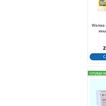
Wелма 
икк
2
С
сотувда 