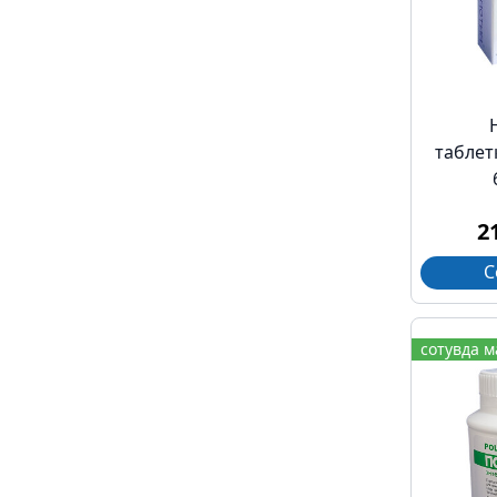
таблет
2
С
сотувда 