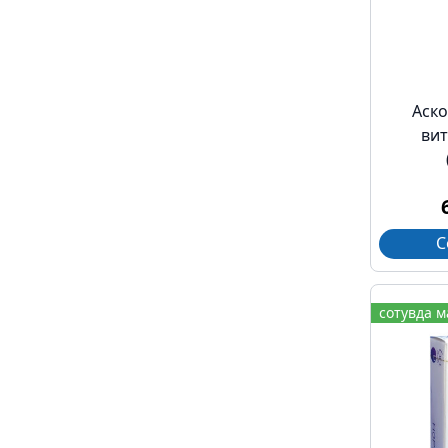
Аско
вит
С
сотувда 