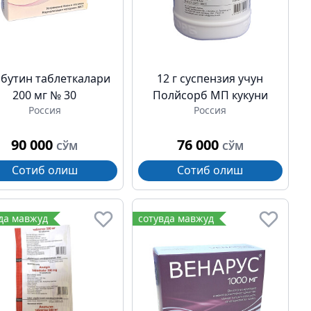
бутин таблеткалари
12 г суспензия учун
200 мг № 30
Полйсорб МП кукуни
Россия
Россия
90 000
76 000
СЎМ
СЎМ
Сотиб олиш
Сотиб олиш
да мавжуд
сотувда мавжуд