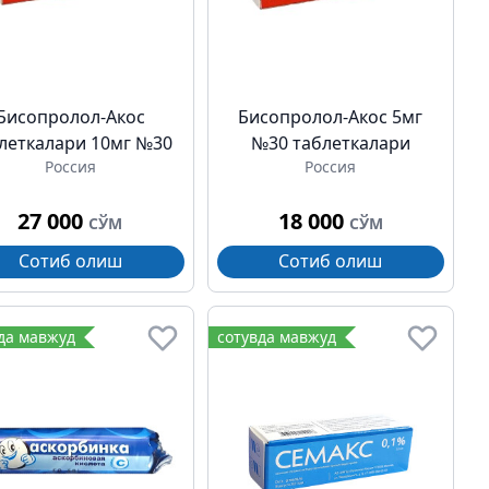
Бисопролол-Акос
Бисопролол-Акос 5мг
леткалари 10мг №30
№30 таблеткалари
Россия
Россия
27 000
18 000
СЎМ
СЎМ
Сотиб олиш
Сотиб олиш
да мавжуд
сотувда мавжуд