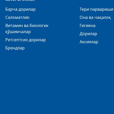
Барча дорилар
Тери парвариши 
Саломатлик
Она ва чақалоқ
Витамин ва биологик
Гигиена
қўшимчалар
Дорилар
Ретсептсиз дорилар
Аксиялар
Брендлар