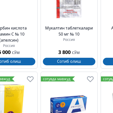
рбин кислота
Мукалтин таблеткалари
амин C № 10
50 мг № 10
Россия
(апелсин)
Россия
6 000
3 800
СЎМ
СЎМ
отиб олиш
Сотиб олиш
мавжуд
сотувда мавжуд
сотув