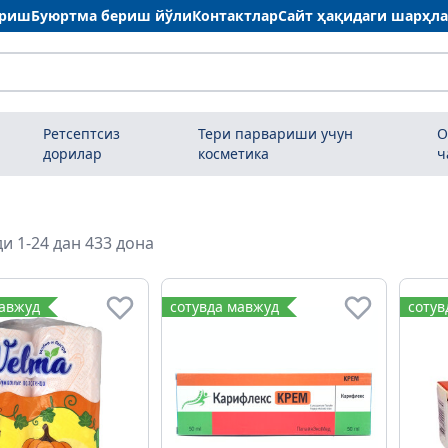
ариш
Буюртма бериш йўли
Контактлар
Сайт ҳақидаги шарҳл
Ретсептсиз
Тери парвариши учун
О
дорилар
косметика
ч
и 1-24 дан 433 дона
мавжуд
сотувда мавжуд
сотув