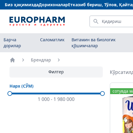
Биз ҳақимизда
Дорихоналар
Етказиб бериш, Тўлов, Қайт
Қидириш
Барча
Саломатлик
Витамин ва биологик
дорилар
қўшимчалар
Брендлар
Бош саҳифа
Филтер
Кўрсатилд
Нарх (СЎМ)
сотувда 
1 000
-
1 980 000