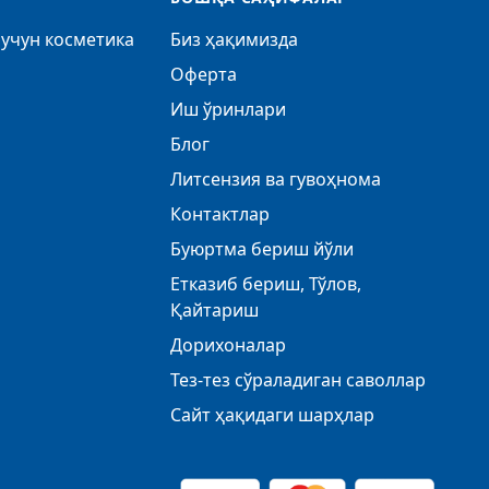
учун косметика
Биз ҳақимизда
Оферта
Иш ўринлари
Блог
Литсензия ва гувоҳнома
Контактлар
Буюртма бериш йўли
Етказиб бериш, Тўлов,
Қайтариш
Дорихоналар
Тез-тез сўраладиган саволлар
Сайт ҳақидаги шарҳлар