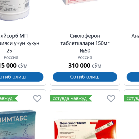
олйсорб МП
Сиклоферон
Ан
зияси учун кукун
таблеткалари 150мг
25 г
№50
Россия
Россия
15 000
310 000
СЎМ
СЎМ
отиб олиш
Сотиб олиш
мавжуд
сотувда мавжуд
сотув