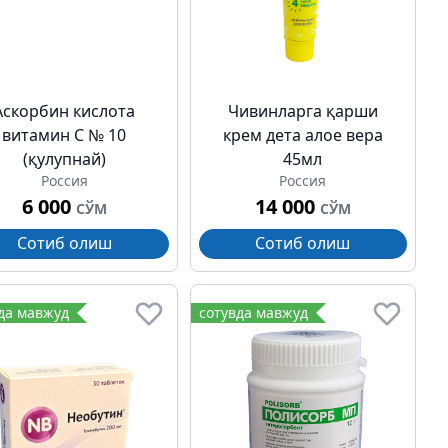
Аскорбин кислота
Чивинларга қарши
витамин C № 10
крем дета алое вера
(қулупнай)
45мл
Россия
Россия
6 000
14 000
СЎМ
СЎМ
Сотиб олиш
Сотиб олиш
да мавжуд
сотувда мавжуд