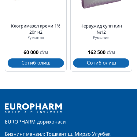
Клотримазол креми 1%
Червужид супп қин
20г н2
№12
Румыния
Румыния
60 000
162 500
СЎМ
СЎМ
Сотиб олиш
Сотиб олиш
Footer
EUROPHARM дорихонаси
Бизнинг манзил: Тошкент ш.,Мирзо Улуғбек