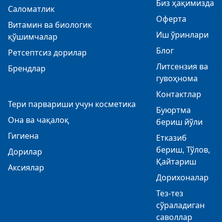
Биз ҳақимизда
Саломатлик
Оферта
Витамин ва биологик
Иш ўринлари
қўшимчалар
Блог
Ретсептсиз дорилар
Литсензия ва
Брендлар
гувоҳнома
Контактлар
Тери парвариши учун косметика
Буюртма
Она ва чақалоқ
бериш йўли
Гигиена
Етказиб
бериш, Тўлов,
Дорилар
Қайтариш
Аксиялар
Дорихоналар
Тез-тез
сўраладиган
саволлар