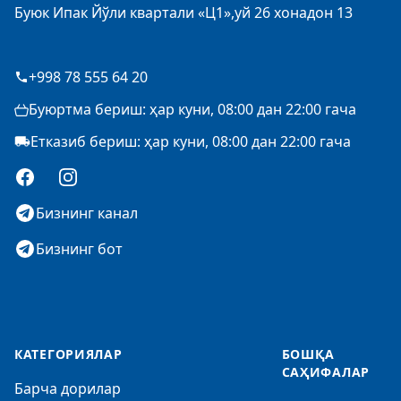
Буюк Ипак Йўли квартали «Ц1»,уй 26 хонадон 13
+998 78 555 64 20
Буюртма бериш: ҳар куни, 08:00 дан 22:00 гача
Етказиб бериш: ҳар куни, 08:00 дан 22:00 гача
Facebook
Instagram
Бизнинг канал
Бизнинг бот
КАТЕГОРИЯЛАР
БОШҚА
САҲИФАЛАР
Барча дорилар