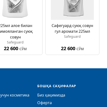
225мл алое билан
Сафегуард суюқ совун
ҳимояланган суюқ
гул аромати 225мл
Safeguard
совун
Safeguard
22 600
22 600
СЎМ
СЎМ
БОШҚА САҲИФАЛАР
учун косметика
Биз ҳақимизда
Оферта