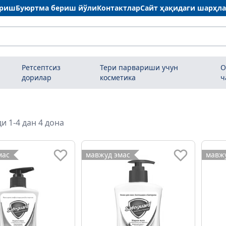
ариш
Буюртма бериш йўли
Контактлар
Сайт ҳақидаги шарҳл
Ретсептсиз
Тери парвариши учун
О
дорилар
косметика
ч
и 1-4 дан 4 дона
мас
мавжуд эмас
мавжу