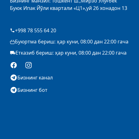
Бизнинг манзил: Тошкент ш.,Мирзо Улуғбек
Буюк Ипак Йўли квартали «Ц1»,уй 26 хонадон 13
+998 78 555 64 20
Буюртма бериш: ҳар куни, 08:00 дан 22:00 гача
Етказиб бериш: ҳар куни, 08:00 дан 22:00 гача
Facebook
Instagram
Бизнинг канал
Бизнинг бот