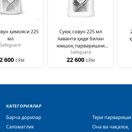
овун ҳимояси 225
Суюқ совун 225 мл
мл
лаванта ҳиди билан
Safeguard
юмшоқ парваришни
Safeguard
ҳимоя қилади
2 600
22 600
СЎМ
СЎМ
КАТЕГОРИЯЛАР
Барча дорилар
Тери парвариши 
Саломатлик
Она ва чақалоқ