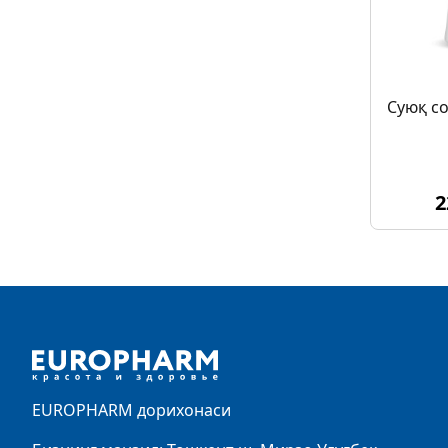
Суюқ с
2
Footer
EUROPHARM дорихонаси