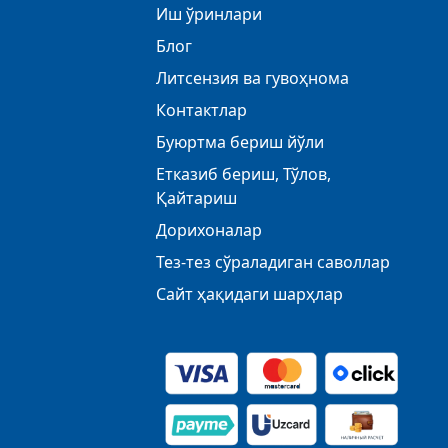
Иш ўринлари
Блог
Литсензия ва гувоҳнома
Контактлар
Буюртма бериш йўли
Етказиб бериш, Тўлов,
Қайтариш
Дорихоналар
Тез-тез сўраладиган саволлар
Сайт ҳақидаги шарҳлар