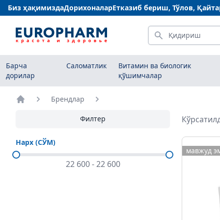
Биз ҳақимизда
Дорихоналар
Етказиб бериш, Тўлов, Қайт
Қидириш
Барча
Саломатлик
Витамин ва биологик
дорилар
қўшимчалар
Брендлар
Бош саҳифа
Филтер
Кўрсатилд
Нарх (СЎМ)
мавжуд э
22 600
-
22 600