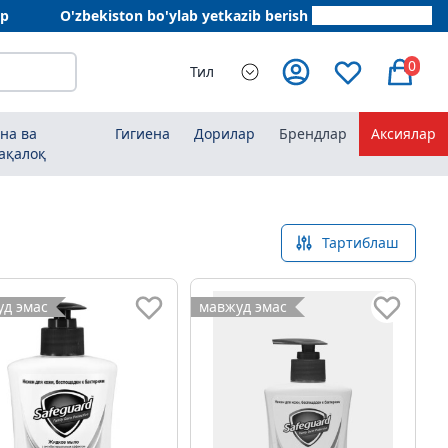
ар
O'zbekiston bo'ylab yetkazib berish
+998 78 555 64 20
0
Тил
на ва
Гигиена
Дорилар
Брендлар
Аксиялар
ақалоқ
Тартиблаш
д эмас
мавжуд эмас